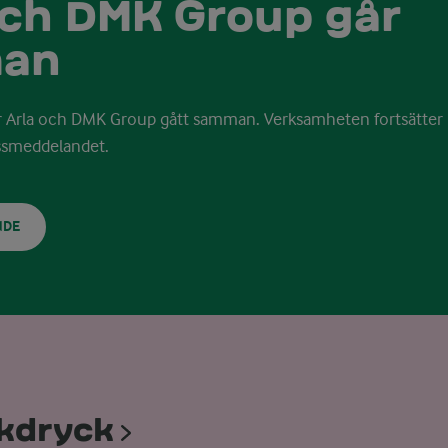
och DMK Group går
an
ar Arla och DMK Group gått samman.
Verksamheten fortsätte
essmeddelandet.
NDE
kdryck