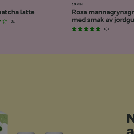
10 MIN
atcha latte
Rosa mannagrynsgr
med smak av jordg
(8)
(6)
N
a