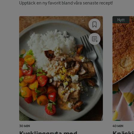
Upptäck en ny favorit bland våra senaste recept!
Nytt
30 MIN
40 MIN
Kycklinggryta med
Knäcki