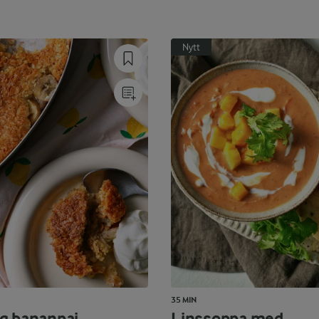
Nytt
35 MIN
g bananpaj
Linssoppa med