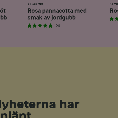
1 TIM 5 MIN
45 MI
öt
Rosa pannacotta med
Ros
ubb
smak av jordgubb
(4)
yheterna har
nlänt