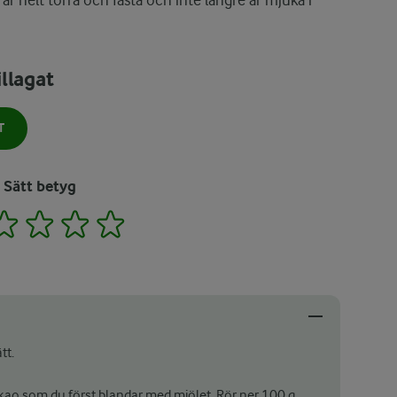
 är helt torra och fasta och inte längre är mjuka i
llagat
T
Sätt betyg
2
3
4
5
tt.
kao som du först blandar med mjölet. Rör ner 100 g