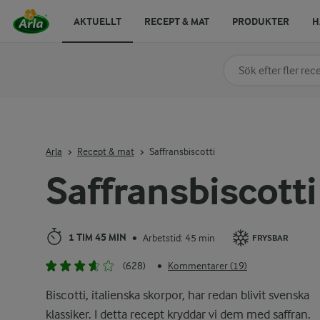
AKTUELLT
RECEPT & MAT
PRODUKTER
H
Sök på kategori elle
Skriv in sökord för at
Arla
Recept & mat
Saffransbiscotti
Saffransbiscotti
1 TIM 45 MIN
Arbetstid: 45 min
•
FRYSBAR
(628)
Kommentarer (19)
•
Biscotti, italienska skorpor, har redan blivit svenska
klassiker. I detta recept kryddar vi dem med saffran.