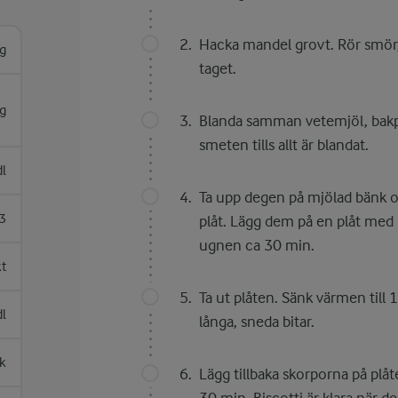
Hacka mandel grovt. Rör smör, 
g
taget.
g
Blanda samman vetemjöl, bakpu
smeten tills allt är blandat.
dl
Ta upp degen på mjölad bänk oc
3
plåt. Lägg dem på en plåt med 
ugnen ca 30 min.
kt
Ta ut plåten. Sänk värmen till 
dl
långa, sneda bitar.
sk
Lägg tillbaka skorporna på plå