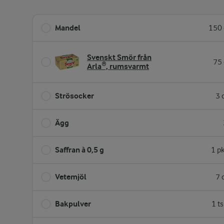
Mandel
150 
Svenskt Smör från
75 
Arla®, rumsvarmt
Strösocker
3 
Ägg
Saffran à 0,5 g
1 p
Vetemjöl
7 
Bakpulver
1 t