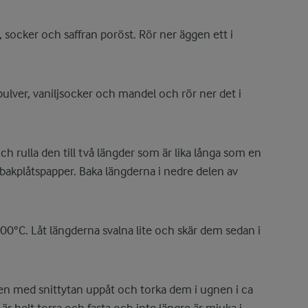
socker och saffran poröst. Rör ner äggen ett i
lver, vaniljsocker och mandel och rör ner det i
h rulla den till två längder som är lika långa som en
bakplåtspapper. Baka längderna i nedre delen av
100°C. Låt längderna svalna lite och skär dem sedan i
ten med snittytan uppåt och torka dem i ugnen i ca