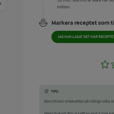
30 min. Biscotti är klara när de
sk
mitten.
Markera receptet som ti
JAG HAR LAGAT DET HÄR RECEPTE
1
TIPS:
Biscotti kan smaksättas på många olika sä
Med choklad: Byt ut saffran mot 2 msk ka