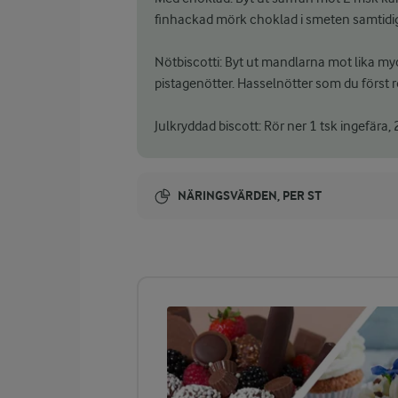
finhackad mörk choklad i smeten samtid
Nötbiscotti: Byt ut mandlarna mot lika myck
pistagenötter. Hasselnötter som du först ro
Julkryddad biscott: Rör ner 1 tsk ingefära, 2
NÄRINGSVÄRDEN, PER ST
Energi:
84 kcal
ENERGIDISTRIBUTION %
NÄRINGSVÄRDEN PER ST
-
0,9 g
Fiber: