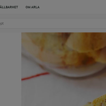
ÅLLBARHET
OM ARLA
r ingrediens
t få förslag