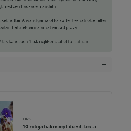
igt med den hackade mandeln.
et nötter. Använd gärna olika sorter t ex valnötter eller
star i het stekpanna är väl värt att pröva.
 tsk kanel och 1 tsk nejlikor istället för saffran.
TIPS
10 roliga bakrecept du vill testa