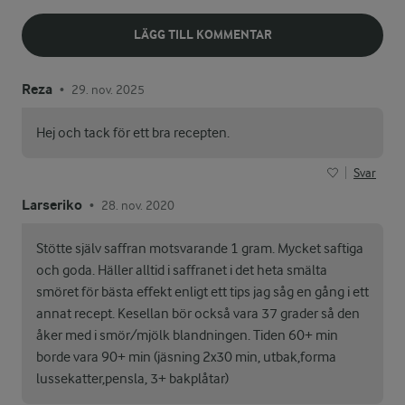
LÄGG TILL KOMMENTAR
Reza
29. nov. 2025
•
Hej och tack för ett bra recepten.
Svar
Larseriko
28. nov. 2020
•
Stötte själv saffran motsvarande 1 gram. Mycket saftiga
och goda. Häller alltid i saffranet i det heta smälta
smöret för bästa effekt enligt ett tips jag såg en gång i ett
annat recept. Kesellan bör också vara 37 grader så den
åker med i smör/mjölk blandningen. Tiden 60+ min
borde vara 90+ min (jäsning 2x30 min, utbak,forma
lussekatter,pensla, 3+ bakplåtar)