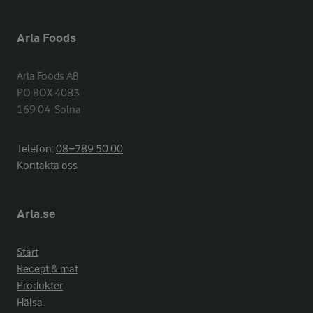
Arla Foods
Arla Foods AB

PO BOX 4083

169 04  Solna
Telefon:
08−789 50 00
Kontakta oss
Arla.se
Start
Recept & mat
Produkter
Hälsa