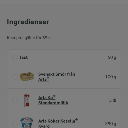
Ingredienser
Receptet gäller för 35 st
Jäst
50 g
Svenskt Smör från
100 g
Arla®
Arla Ko®
5 dl
Standardmjölk
Arla Köket Kesella®
250 g
Kvarg