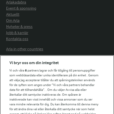
Arlakadabra
Event & sponsring
Aktuellt
Om Arla
Nyheter & press
Jobb & karriär
Kontakta oss
Arla in other countries
Vi bryr oss om din integritet
Fler Arlasajter
Vi och våra
6
partners lagrar och får tillgång till personuppgifter
som webbläsardata eller unika identifierare på din enhet . Genom
att välja Jag accepterar tillåter du att spårningstekniker används
För ägare
för de syften som anges under ”Vi och våra partners behandlar
Arlas kundportal
data för att tillhandahålla”. . Om du väljer Avvisa alla eller
Arla.com
återkallar ditt samtycke inaktiveras de. Om spårare är
Falbygdens Ost
inaktiverade kan visst innehåll och vissa annonser som du ser
vara mindre relevanta för dig. Du kan återkomma till denna meny
Arla webbshop
för att ändra dina val eller återkalla ditt samtycke när som helst
Bildbank
genom att klicka på länken Visa syften längst ned på webbsidan