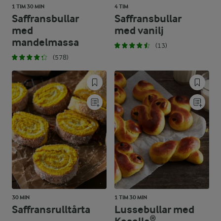
1 TIM 30 MIN
4 TIM
Saffransbullar
Saffransbullar
med
med vanilj
mandelmassa
(13)
(578)
30 MIN
1 TIM 30 MIN
Saffransrulltårta
Lussebullar med