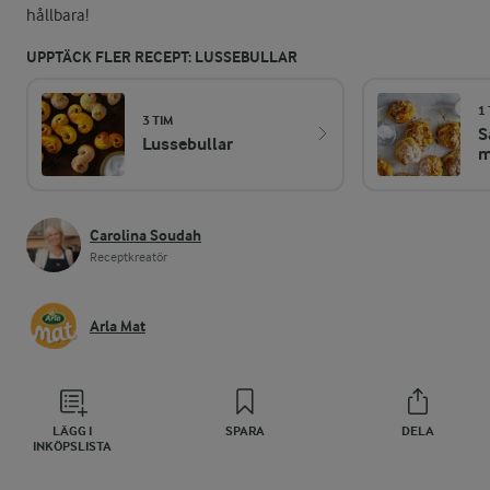
hållbara!
UPPTÄCK FLER RECEPT: LUSSEBULLAR
1 
3 TIM
S
Lussebullar
m
Carolina Soudah
Receptkreatör
Arla Mat
LÄGG I
SPARA
DELA
INKÖPSLISTA