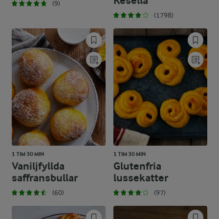
Kesella®
(9)
(1798)
1 TIM 30 MIN
1 TIM 30 MIN
Vaniljfyllda
Glutenfria
saffransbullar
lussekatter
(60)
(97)