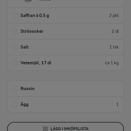
Saffran à 0,5 g
2 pkt
Strösocker
2 dl
Salt
1 tsk
Vetemjöl, 17 dl
ca 1 kg
Russin
Ägg
1
LÄGG I INKÖPSLISTA