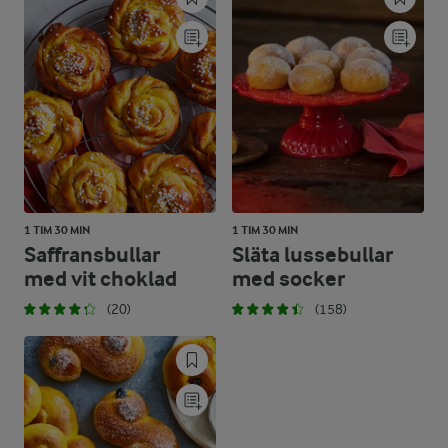
1 TIM 30 MIN
1 TIM 30 MIN
Saffransbullar
Släta lussebullar
med vit choklad
med socker
(20)
(158)