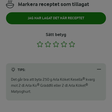
Markera receptet som tillagat
JAG HAR LAGAT DET HÄR RECEPTET
Sätt betyg
1
2
3
4
5
TIPS:
Det går bra att byta 250 g Arla Köket Kesella® kvarg
mot 2 dl Arla Ko® Gräddfil eller 2 dl Arla Köket®
Matyoghurt.