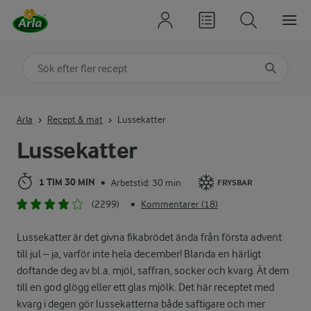
Sök på kategori eller ingrediens
Skriv in sökord för att få förslag
Arla
Recept & mat
Lussekatter
Lussekatter
1 TIM 30 MIN
Arbetstid: 30 min
•
FRYSBAR
(2299)
Kommentarer (18)
•
Lussekatter är det givna fikabrödet ända från första advent
till jul – ja, varför inte hela december! Blanda en härligt
doftande deg av bl.a. mjöl, saffran, socker och kvarg. Ät dem
till en god glögg eller ett glas mjölk. Det här receptet med
kvarg i degen gör lussekatterna både saftigare och mer