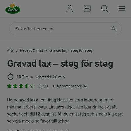
Sök på kategori eller ingrediens
Skriv in sökord för att få förslag
Arla
Recept & mat
Gravad lax – steg för steg
Gravad lax – steg för steg
23 TIM
Arbetstid: 20 min
•
(331)
Kommentarer (4)
•
Hemgravad lax är en riktig klassiker som imponerar med
minimal arbetsinsats. Låt laxen ligga i en blandning av salt,
socker och dill i 2 dygn, så får du en saftig och smakrik lax att
servera med dina favorittillbehör.