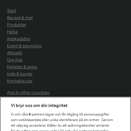
Start
Recept & mat
Produkter
Hälsa
Arlakadabra
Event & sponsring
Aktuellt
Om Arla
Nyheter & press
Jobb & karriär
Kontakta oss
Arla in other countries
Vi bryr oss om din integritet
Fler Arlasajter
Vi och våra
6
partners lagrar och får tillgång till personuppgifter
som webbläsardata eller unika identifierare på din enhet . Genom
att välja Jag accepterar tillåter du att spårningstekniker används
För ägare
för de syften som anges under ”Vi och våra partners behandlar