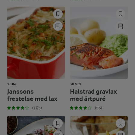
1 TIM
30 MIN
Janssons
Halstrad gravlax
frestelse med lax
med ärtpuré
(105)
(55)