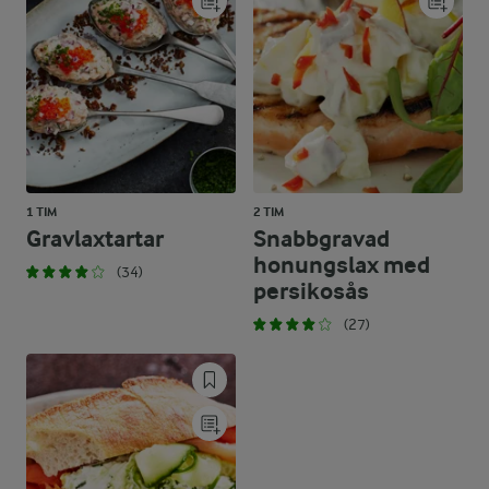
1 TIM
2 TIM
Gravlaxtartar
Snabbgravad
honungslax med
(34)
persikosås
(27)