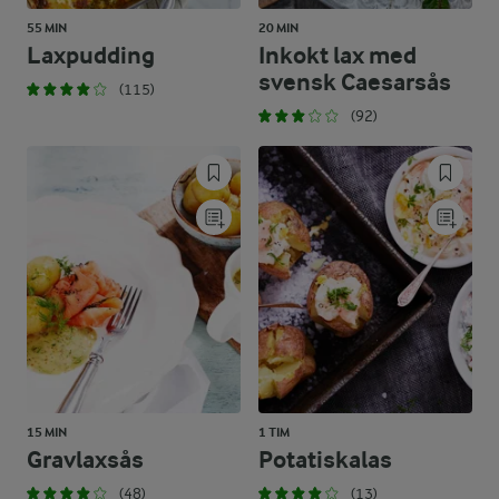
55 MIN
20 MIN
Laxpudding
Inkokt lax med
svensk Caesarsås
(115)
(92)
15 MIN
1 TIM
Gravlaxsås
Potatiskalas
(48)
(13)