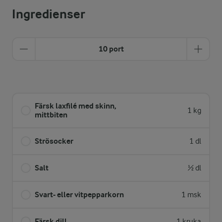
Ingredienser
10 port
Färsk laxfilé med skinn,
1 kg
mittbiten
Strösocker
1 dl
Salt
½ dl
Svart- eller vitpepparkorn
1 msk
Färsk dill
1 kruka