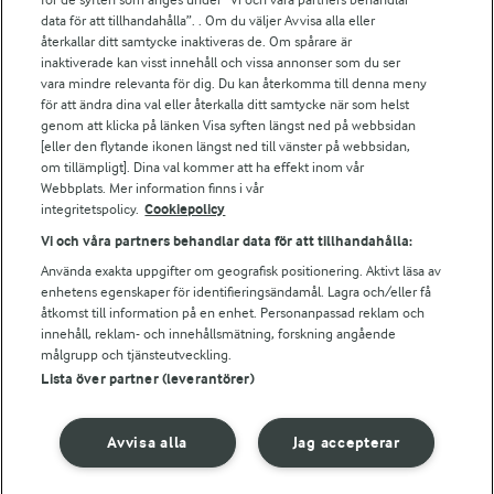
Arlas kundportal
data för att tillhandahålla”. . Om du väljer Avvisa alla eller
återkallar ditt samtycke inaktiveras de. Om spårare är
Arla.com
inaktiverade kan visst innehåll och vissa annonser som du ser
Falbygdens Ost
vara mindre relevanta för dig. Du kan återkomma till denna meny
Arla webbshop
för att ändra dina val eller återkalla ditt samtycke när som helst
Bildbank
genom att klicka på länken Visa syften längst ned på webbsidan
[eller den flytande ikonen längst ned till vänster på webbsidan,
om tillämpligt]. Dina val kommer att ha effekt inom vår
Webbplats. Mer information finns i vår
integritetspolicy.
Cookiepolicy
Följ oss
Vi och våra partners behandlar data för att tillhandahålla:
Använda exakta uppgifter om geografisk positionering. Aktivt läsa av
enhetens egenskaper för identifieringsändamål. Lagra och/eller få
åtkomst till information på en enhet. Personanpassad reklam och
innehåll, reklam- och innehållsmätning, forskning angående
målgrupp och tjänsteutveckling.
Lista över partner (leverantörer)
© 2026 Arla Foods
Ändra cookie-inställningar
Avvisa alla
Jag accepterar
Integritetspolicy