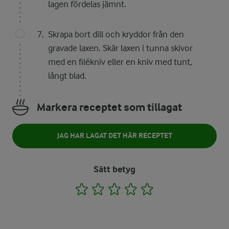
lagen fördelas jämnt.
Skrapa bort dill och kryddor från den
gravade laxen. Skär laxen i tunna skivor
med en filékniv eller en kniv med tunt,
långt blad.
Markera receptet som tillagat
JAG HAR LAGAT DET HÄR RECEPTET
Sätt betyg
1
2
3
4
5