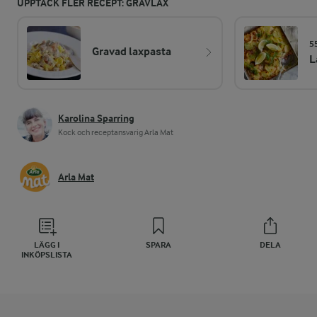
UPPTÄCK FLER RECEPT: GRAVLAX
5
Gravad laxpasta
L
Karolina Sparring
Kock och receptansvarig Arla Mat
Arla Mat
LÄGG I
SPARA
DELA
INKÖPSLISTA