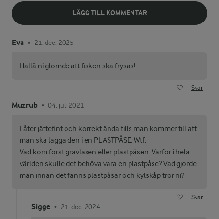
LÄGG TILL KOMMENTAR
Eva
21. dec. 2025
•
Hallå ni glömde att fisken ska frysas!
Svar
Muzrub
04. juli 2021
•
Låter jättefint och korrekt ända tills man kommer till att
man ska lägga den i en PLASTPÅSE. Wtf.
Vad kom först gravlaxen eller plastpåsen. Varför i hela
världen skulle det behöva vara en plastpåse? Vad gjorde
man innan det fanns plastpåsar och kylskåp tror ni?
Svar
Sigge
21. dec. 2024
•