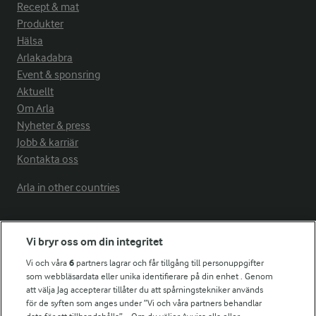
Recept & mat
Produkter
Hälsa
Arlakadabra
Event & sponsring
Aktuellt
Om Arla
Nyheter & press
Jobb & karriär
Kontakta oss
Arla in other countries
Fler Arlasajter
Vi bryr oss om din integritet
Vi och våra
6
partners lagrar och får tillgång till personuppgifter
För ägare
som webbläsardata eller unika identifierare på din enhet . Genom
att välja Jag accepterar tillåter du att spårningstekniker används
Arlas kundportal
för de syften som anges under ”Vi och våra partners behandlar
Arla.com