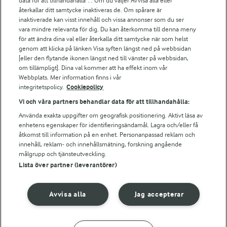
data för att tillhandahålla”. . Om du väljer Avvisa alla eller
Falbygdens Ost
återkallar ditt samtycke inaktiveras de. Om spårare är
Arla webbshop
inaktiverade kan visst innehåll och vissa annonser som du ser
vara mindre relevanta för dig. Du kan återkomma till denna meny
Bildbank
för att ändra dina val eller återkalla ditt samtycke när som helst
genom att klicka på länken Visa syften längst ned på webbsidan
[eller den flytande ikonen längst ned till vänster på webbsidan,
om tillämpligt]. Dina val kommer att ha effekt inom vår
Följ oss
Webbplats. Mer information finns i vår
integritetspolicy.
Cookiepolicy
Vi och våra partners behandlar data för att tillhandahålla:
Använda exakta uppgifter om geografisk positionering. Aktivt läsa av
enhetens egenskaper för identifieringsändamål. Lagra och/eller få
åtkomst till information på en enhet. Personanpassad reklam och
innehåll, reklam- och innehållsmätning, forskning angående
målgrupp och tjänsteutveckling.
Lista över partner (leverantörer)
© 2026 Arla Foods
Ändra cookie-inställningar
Avvisa alla
Jag accepterar
Integritetspolicy
Om cookies