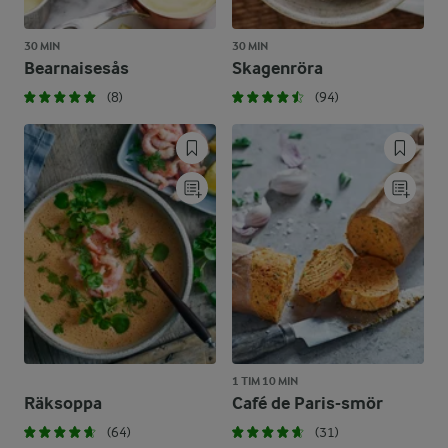
30 MIN
30 MIN
Bearnaisesås
Skagenröra
(8)
(94)
1 TIM 10 MIN
Räksoppa
Café de Paris-smör
(64)
(31)