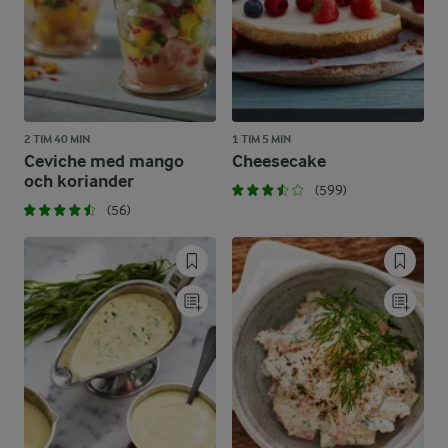
2 TIM 40 MIN
1 TIM 5 MIN
Ceviche med mango
Cheesecake
och koriander
(599)
(56)