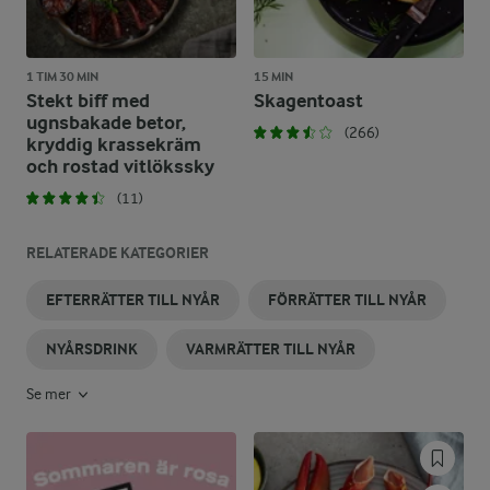
1 TIM 30 MIN
15 MIN
Stekt biff med
Skagentoast
ugnsbakade betor,
(266)
kryddig krassekräm
och rostad vitlökssky
(11)
RELATERADE KATEGORIER
EFTERRÄTTER TILL NYÅR
FÖRRÄTTER TILL NYÅR
NYÅRSDRINK
VARMRÄTTER TILL NYÅR
Se mer