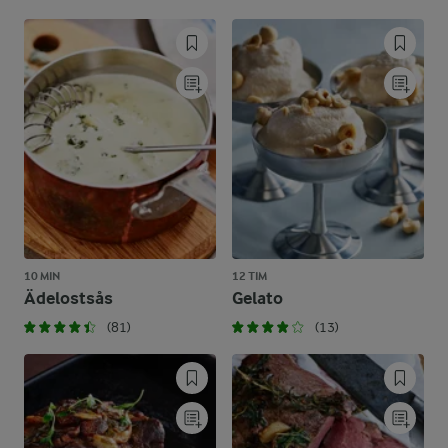
10 MIN
12 TIM
Ädelostsås
Gelato
(81)
(13)