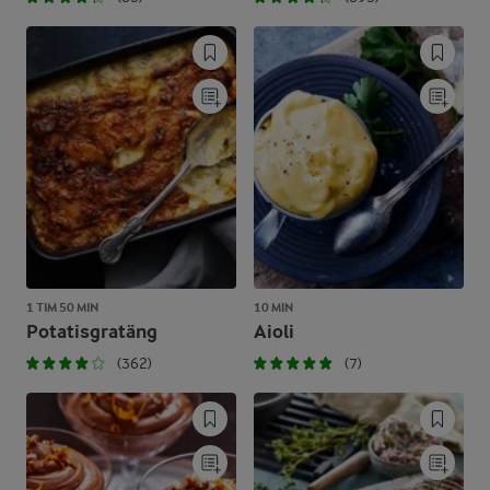
1 TIM 50 MIN
10 MIN
Potatisgratäng
Aioli
(362)
(7)