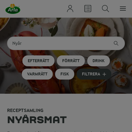
Sök på kategori eller ingrediens
Skriv in sökord för att få förslag
EFTERRÄTT
FÖRRÄTT
DRINK
VARMRÄTT
FISK
FILTRERA
RECEPTSAMLING
NYÅRSMAT