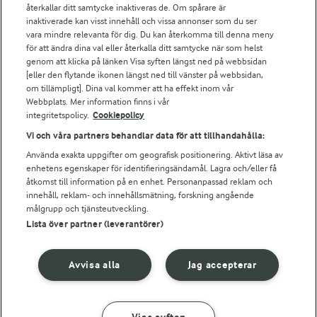
Falbygdens Ost
återkallar ditt samtycke inaktiveras de. Om spårare är
Arla webbshop
inaktiverade kan visst innehåll och vissa annonser som du ser
vara mindre relevanta för dig. Du kan återkomma till denna meny
Bildbank
för att ändra dina val eller återkalla ditt samtycke när som helst
genom att klicka på länken Visa syften längst ned på webbsidan
[eller den flytande ikonen längst ned till vänster på webbsidan,
om tillämpligt]. Dina val kommer att ha effekt inom vår
Följ oss
Webbplats. Mer information finns i vår
integritetspolicy.
Cookiepolicy
Vi och våra partners behandlar data för att tillhandahålla:
Använda exakta uppgifter om geografisk positionering. Aktivt läsa av
enhetens egenskaper för identifieringsändamål. Lagra och/eller få
åtkomst till information på en enhet. Personanpassad reklam och
innehåll, reklam- och innehållsmätning, forskning angående
målgrupp och tjänsteutveckling.
Lista över partner (leverantörer)
© 2026 Arla Foods
Ändra cookie-inställningar
Avvisa alla
Jag accepterar
Integritetspolicy
Om cookies