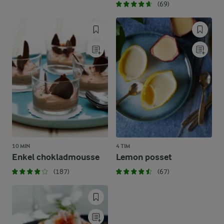
(69)
10 MIN
4 TIM
Enkel chokladmousse
Lemon posset
(187)
(67)