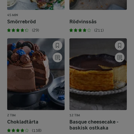
45 MIN
Smörrebröd
Rödvinssås
(29)
(211)
2 TIM
12 TIM
Chokladtårta
Basque cheesecake -
baskisk ostkaka
(138)