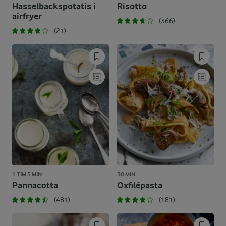
Hasselbackspotatis i
Risotto
airfryer
(366)
(21)
1 TIM 5 MIN
30 MIN
Pannacotta
Oxfilépasta
(481)
(181)