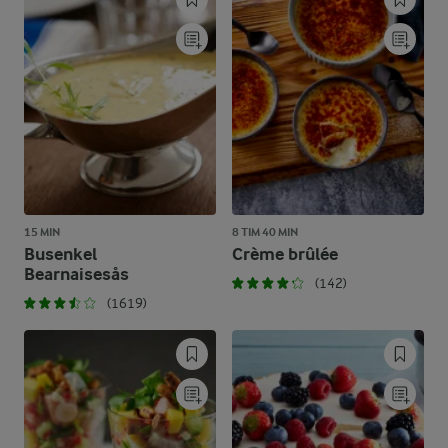
15 MIN
8 TIM 40 MIN
Busenkel
Crème brûlée
Bearnaisesås
(142)
(1619)