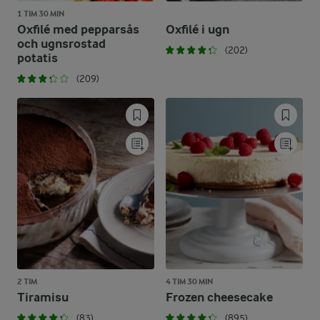
1 TIM 30 MIN
Oxfilé med pepparsås
Oxfilé i ugn
och ugnsrostad
(202)
potatis
(209)
2 TIM
4 TIM 30 MIN
Tiramisu
Frozen cheesecake
(83)
(895)