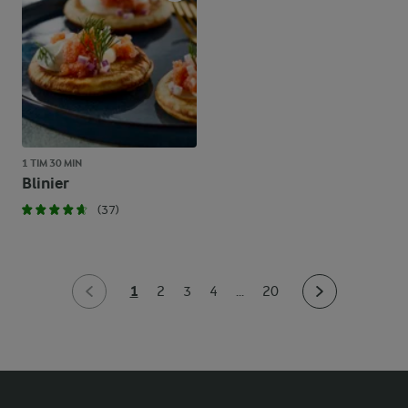
1 TIM 30 MIN
Blinier
(37)
1
2
3
4
...
20