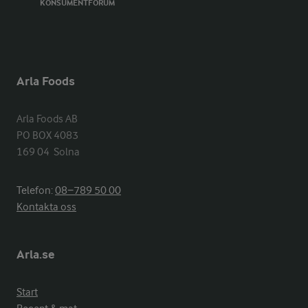
KONSUMENTFORUM
Arla Foods
Arla Foods AB

PO BOX 4083

169 04  Solna
Telefon:
08−789 50 00
Kontakta oss
Arla.se
Start