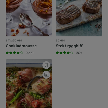
1 TIM 30 MIN
20 MIN
Chokladmousse
Stekt ryggbiff
(634)
(82)