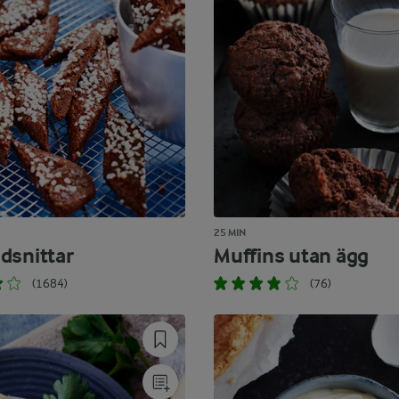
25 MIN
dsnittar
Muffins utan ägg
(1684)
(76)