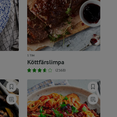
1 TIM
Köttfärslimpa
(2368)