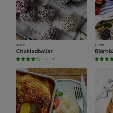
20 MIN
30 MIN
Chokladbollar
Björnb
(37531)