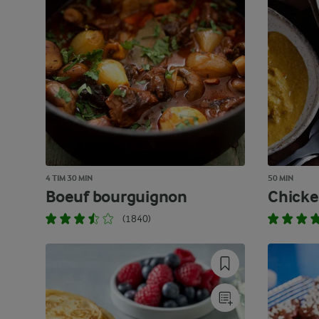
4 TIM 30 MIN
50 MIN
Boeuf bourguignon
Chick
(1840)