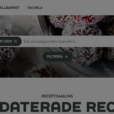
ÅLLBARHET
OM ARLA
AT 2025
Sök på kategori eller ingrediens
Skriv in sökord för att få förslag
FILTRERA
RECEPTSAMLING
DATERADE RE