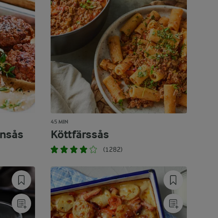
45 MIN
ansås
Köttfärssås
(1282)