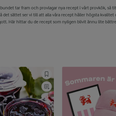
lbundet tar fram och provlagar nya recept i vårt provkök, så ti
På det sättet ser vi till att alla våra recept håller högsta kvalite
gott. Här hittar du de recept som nyligen blivit ännu lite bättre