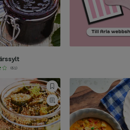
ärssylt
(61)