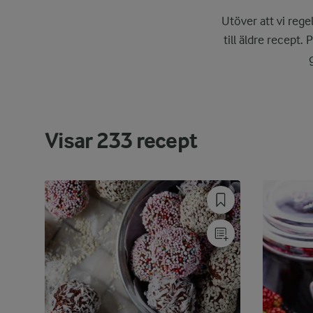
Utöver att vi rege
till äldre recept. 
Visar
233
recept