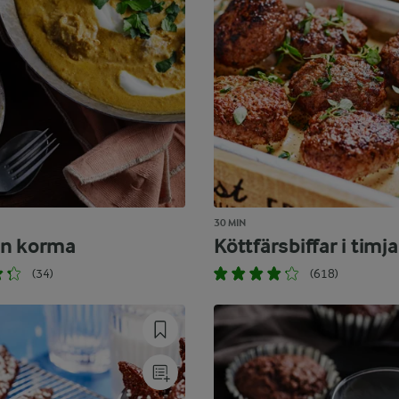
30 MIN
en korma
Köttfärsbiffar i timj
(34)
(618)