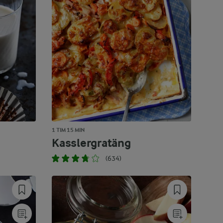
1 TIM 15 MIN
Kasslergratäng
(634)