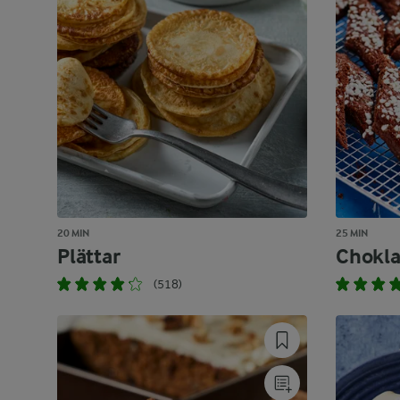
20 MIN
25 MIN
Plättar
Chokla
(518)