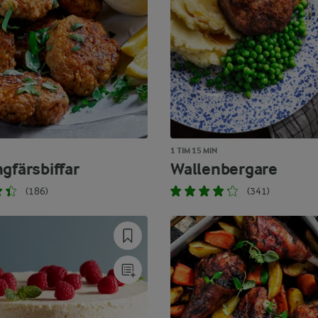
1 TIM 15 MIN
gfärsbiffar
Wallenbergare
(186)
(341)