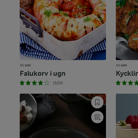
35 MIN
45 MIN
Falukorv i ugn
Kycklin
(324)