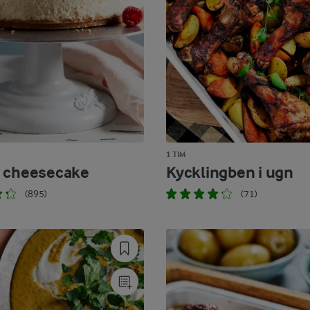
1 TIM
 cheesecake
Kycklingben i ugn
(895)
(71)