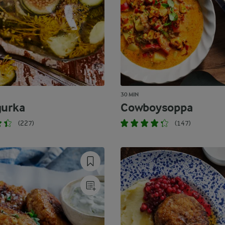
30 MIN
gurka
Cowboysoppa
(227)
(147)