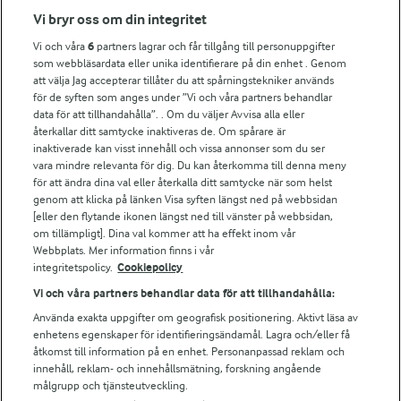
Fler Arlasajter
Vi bryr oss om din integritet
Vi och våra
6
partners lagrar och får tillgång till personuppgifter
För ägare
som webbläsardata eller unika identifierare på din enhet . Genom
att välja Jag accepterar tillåter du att spårningstekniker används
Arlas kundportal
för de syften som anges under ”Vi och våra partners behandlar
Arla.com
data för att tillhandahålla”. . Om du väljer Avvisa alla eller
Falbygdens Ost
återkallar ditt samtycke inaktiveras de. Om spårare är
Arla webbshop
inaktiverade kan visst innehåll och vissa annonser som du ser
vara mindre relevanta för dig. Du kan återkomma till denna meny
Bildbank
för att ändra dina val eller återkalla ditt samtycke när som helst
genom att klicka på länken Visa syften längst ned på webbsidan
[eller den flytande ikonen längst ned till vänster på webbsidan,
om tillämpligt]. Dina val kommer att ha effekt inom vår
Följ oss
Webbplats. Mer information finns i vår
integritetspolicy.
Cookiepolicy
Vi och våra partners behandlar data för att tillhandahålla:
Använda exakta uppgifter om geografisk positionering. Aktivt läsa av
enhetens egenskaper för identifieringsändamål. Lagra och/eller få
åtkomst till information på en enhet. Personanpassad reklam och
innehåll, reklam- och innehållsmätning, forskning angående
målgrupp och tjänsteutveckling.