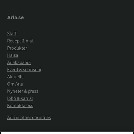
Arla.se
Start
Recept & mat
Produkter
Hälsa
Arlakadabra
Event & sponsring
Aktuellt
Om Arla
Nyheter & press
Jobb & karriär
Kontakta oss
Arla in other countries