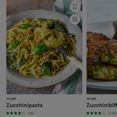
30 MIN
30 MIN
Zucchinipasta
Zucchinibif
(26)
(142)