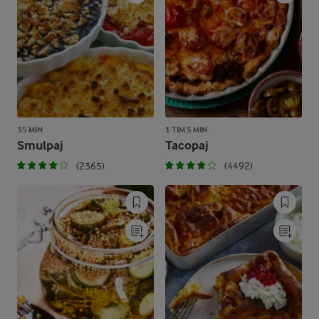
35 MIN
1 TIM 5 MIN
Smulpaj
Tacopaj
(2365)
(4492)