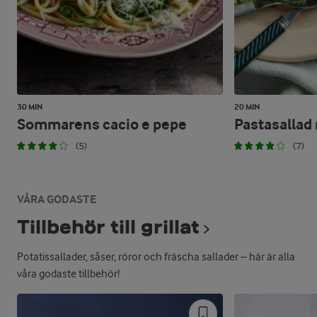
30 MIN
20 MIN
Sommarens cacio e pepe
Pastasallad
(5)
(7)
VÅRA GODASTE
Tillbehör till grillat
Potatissallader, såser, röror och fräscha sallader – här är alla
våra godaste tillbehör!