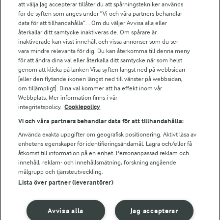
att välja Jag accepterar tillåter du att spårningstekniker används
Arlas kundportal
för de syften som anges under ”Vi och våra partners behandlar
Arla.com
data för att tillhandahålla”. . Om du väljer Avvisa alla eller
Falbygdens Ost
återkallar ditt samtycke inaktiveras de. Om spårare är
Arla webbshop
inaktiverade kan visst innehåll och vissa annonser som du ser
vara mindre relevanta för dig. Du kan återkomma till denna meny
Bildbank
för att ändra dina val eller återkalla ditt samtycke när som helst
genom att klicka på länken Visa syften längst ned på webbsidan
[eller den flytande ikonen längst ned till vänster på webbsidan,
om tillämpligt]. Dina val kommer att ha effekt inom vår
Följ oss
Webbplats. Mer information finns i vår
integritetspolicy.
Cookiepolicy
Vi och våra partners behandlar data för att tillhandahålla:
Använda exakta uppgifter om geografisk positionering. Aktivt läsa av
enhetens egenskaper för identifieringsändamål. Lagra och/eller få
åtkomst till information på en enhet. Personanpassad reklam och
innehåll, reklam- och innehållsmätning, forskning angående
målgrupp och tjänsteutveckling.
Lista över partner (leverantörer)
© 2026 Arla Foods
Ändra cookie-inställningar
Avvisa alla
Jag accepterar
Integritetspolicy