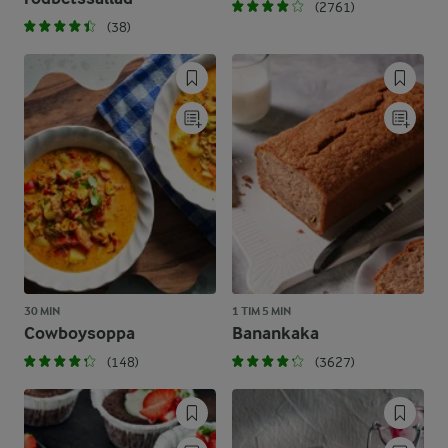
(2761)
(38)
30 MIN
1 TIM 5 MIN
Cowboysoppa
Banankaka
(148)
(3627)