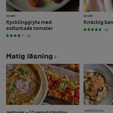
30 MIN
40 MIN
Kycklinggryta med
Knäckig ba
soltorkade tomater
(5)
(5)
Matig läsning
MOROTSKAKA
Matpajer – 13 oemotståndliga