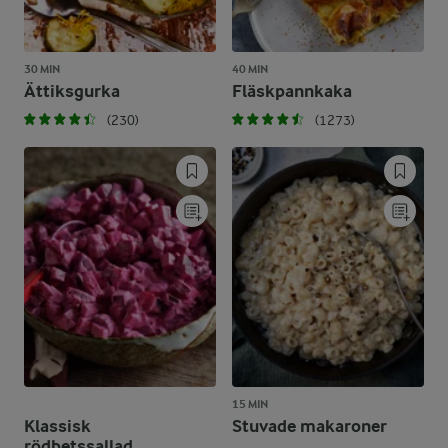
30 MIN
40 MIN
Ättiksgurka
Fläskpannkaka
(230)
(1273)
15 MIN
Klassisk
Stuvade makaroner
rödbetssallad