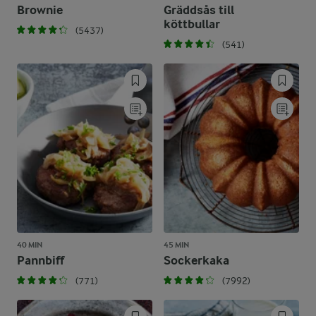
Brownie
Gräddsås till
köttbullar
(5437)
(541)
40 MIN
45 MIN
Pannbiff
Sockerkaka
(771)
(7992)