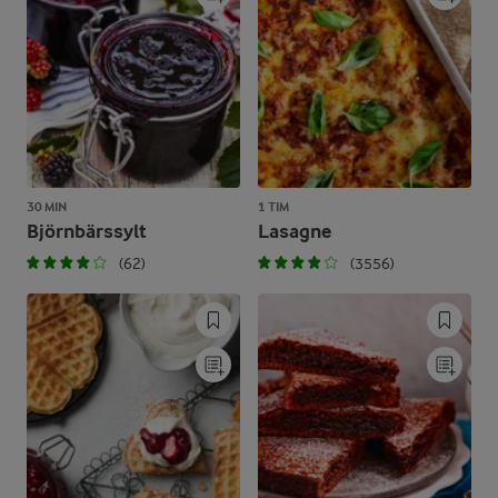
30 MIN
1 TIM
Björnbärssylt
Lasagne
(62)
(3556)