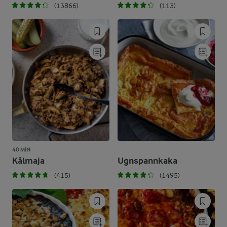
(13866)
(113)
40 MIN
Kålmaja
Ugnspannkaka
(415)
(1495)