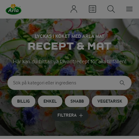
LYCKAS I KÖKET MED ARLA MAT
RECEPT & MAT
Här kan du hitta nya favoritrecept för alla tillfällen!
Sök på kategori eller ingrediens
Skriv in sökord för att få förslag
BILLIG
ENKEL
SNABB
VEGETARISK
FILTRERA