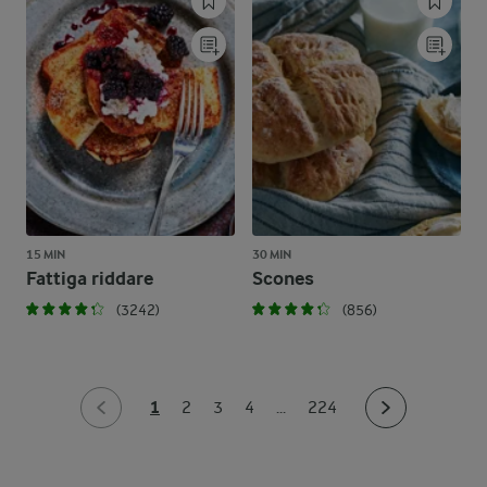
15 MIN
30 MIN
Fattiga riddare
Scones
(3242)
(856)
1
2
3
4
...
224