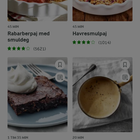
45 MIN
45 MIN
Rabarberpaj med
Havresmulpaj
smuldeg
(1014)
(5621)
1 TIM 35 MIN
20 MIN