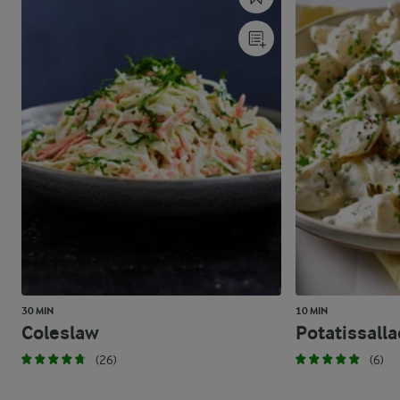
30 MIN
10 MIN
Coleslaw
Potatissalla
(26)
(6)