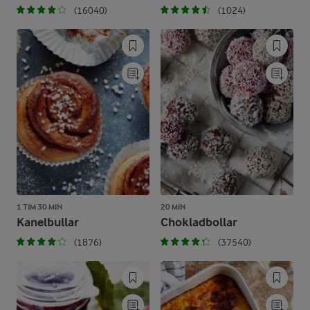
(16040)
(1024)
1 TIM 30 MIN
20 MIN
Kanelbullar
Chokladbollar
(1876)
(37540)