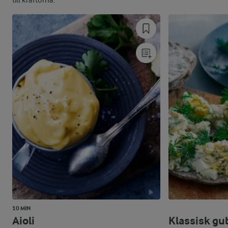
till kräftorna.
10 MIN
Aioli
Klassisk gu