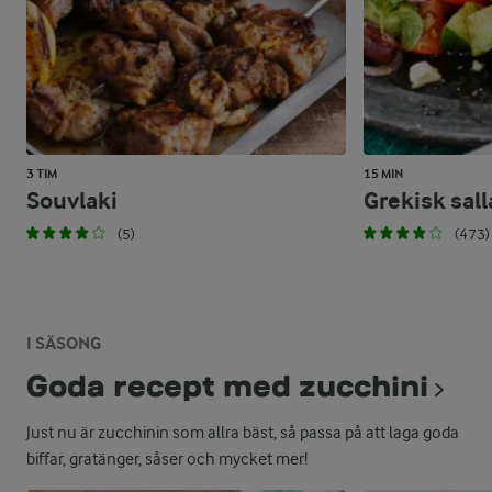
3 TIM
15 MIN
Souvlaki
Grekisk sall
(5)
(473)
I SÄSONG
Goda recept med zucchini
Just nu är zucchinin som allra bäst, så passa på att laga goda
biffar, gratänger, såser och mycket mer!