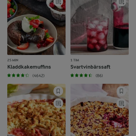
25 MIN
1 TIM
Kladdkakemuffins
Svartvinbärssaft
(4642)
(86)