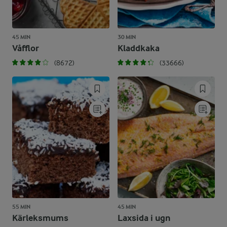
45 MIN
30 MIN
Våfflor
Kladdkaka
(8672)
(33666)
55 MIN
45 MIN
Kärleksmums
Laxsida i ugn