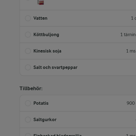
Vatten
1 
Köttbuljong
1 tärni
Kinesisk soja
1 ms
Salt och svartpeppar
Tillbehör:
Potatis
900 
Saltgurkor
Finhackad bladpersilja