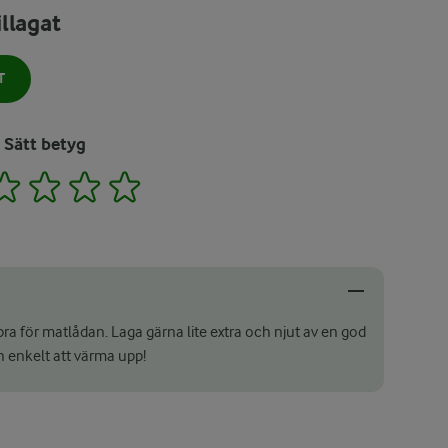
llagat
T
Sätt betyg
2
3
4
5
bra för matlådan. Laga gärna lite extra och njut av en god
 enkelt att värma upp!