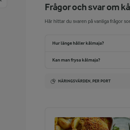
k
Frågor och svar om k
Här hittar du svaren på vanliga frågor s
Hur länge håller kålmaja?
Kan man frysa kålmaja?
NÄRINGSVÄRDEN, PER PORT
Energi:
683 kcal
ENERGIDISTRIBUTION %
NÄRINGSVÄRDEN PER PORT