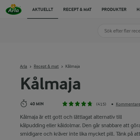
AKTUELLT
RECEPT & MAT
PRODUKTER
H
Sök på kategori elle
Skriv in sökord för at
Arla
Recept & mat
Kålmaja
Kålmaja
40 MIN
(415)
Kommentarer
•
Kålmaja är ett gott och lättlagat alternativ till
kålpudding eller kåldolmar. Den går snabbare att göra
smidigare och kräver inte lika mycket pill. Tänk på at