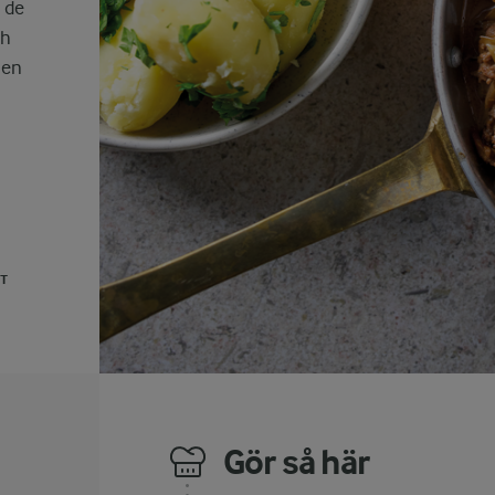
m de
ch
 en
UT
Gör så här