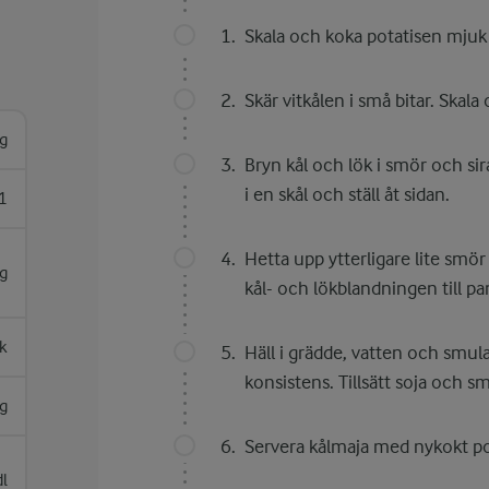
Skala och koka potatisen mjuk i
Skär vitkålen i små bitar. Skala
g
Bryn kål och lök i smör och sira
i en skål och ställ åt sidan.
1
Hetta upp ytterligare lite smör
g
kål- och lökblandningen till p
k
Häll i grädde, vatten och smula
konsistens. Tillsätt soja och s
g
Servera kålmaja med nykokt pot
dl