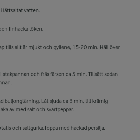
 lättsaltat vatten.
 och finhacka löken.
p tills allt är mjukt och gyllene, 15-20 min. Häll över
 i stekpannan och fräs färsen ca 5 min. Tillsätt sedan
annan.
d buljongtärning. Låt sjuda ca 8 min, till krämig
maka av med salt och svartpeppar.
atis och saltgurka.Toppa med hackad persilja.