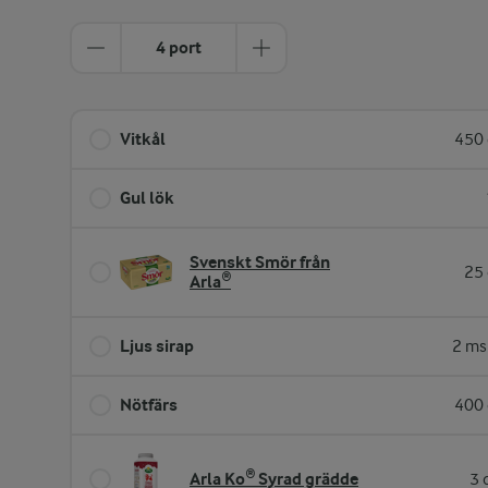
4 port
Vitkål
450 
Gul lök
Svenskt Smör från
25 
Arla®
Ljus sirap
2 ms
Nötfärs
400 
Arla Ko® Syrad grädde
3 