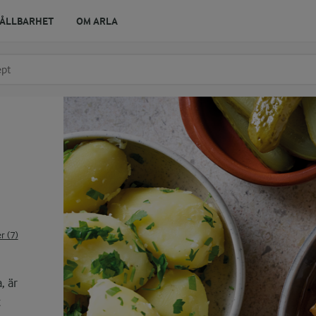
ÅLLBARHET
OM ARLA
r ingrediens
t få förslag
 (7)
, är
t