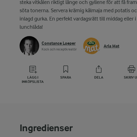
steka vitkålen riktigt länge och gyllene för att få fra
söta tonerna. Servera krämig kålmaja med potatis o
inlagd gurka. En perfekt vardagsrätt till middag eller i
lunchlåda!
Constance Loeper
Arla Mat
Kock och receptkreatör
LÄGG I
SPARA
DELA
SKRIV 
INKÖPSLISTA
Ingredienser