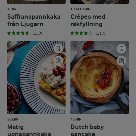
1 TIM
1 TIM 10 MIN
Saffranspannkaka
Crêpes med
från Ljugarn
räkfyllning
(159)
(117)
50 MIN
40 MIN
Matig
Dutch baby
ugnspannkaka
pancake