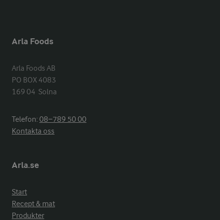
Arla Foods
Arla Foods AB

PO BOX 4083

169 04  Solna
Telefon:
08−789 50 00
Kontakta oss
Arla.se
Start
Recept & mat
Produkter