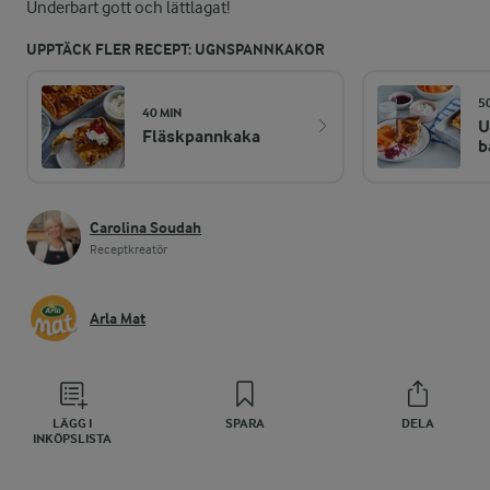
Underbart gott och lättlagat!
UPPTÄCK FLER RECEPT: UGNSPANNKAKOR
5
40 MIN
U
Fläskpannkaka
b
Carolina Soudah
Receptkreatör
Arla Mat
LÄGG I
SPARA
DELA
INKÖPSLISTA