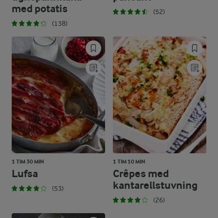
med potatis
(52)
(138)
1 TIM 30 MIN
1 TIM 10 MIN
Lufsa
Crêpes med
kantarellstuvning
(53)
(26)