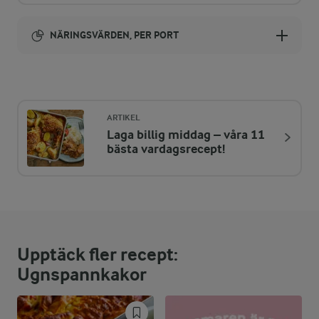
NÄRINGSVÄRDEN, PER PORT
Energi:
320 kcal
ARTIKEL
Laga billig middag – våra 11
ENERGIDISTRIBUTION %
NÄRINGSVÄRDEN PER PORT
bästa vardagsrecept!
-
1,6 g
Fiber:
19,5 %
15,4 g
Protein:
Upptäck fler recept:
28,7 %
10,4 g
Fett:
Ugnspannkakor
51,8 %
40,8 g
Kolhydrater: