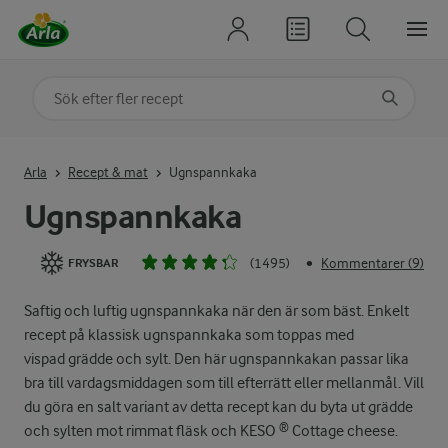
Sök på kategori eller ingrediens
Skriv in sökord för att få förslag
Arla
Recept & mat
Ugnspannkaka
Ugnspannkaka
(1495)
Kommentarer (9)
•
FRYSBAR
Saftig och luftig ugnspannkaka när den är som bäst. Enkelt
recept på klassisk ugnspannkaka som toppas med
vispad grädde och sylt. Den här ugnspannkakan passar lika
bra till vardagsmiddagen som till efterrätt eller mellanmål. Vill
du göra en salt variant av detta recept kan du byta ut grädde
och sylten mot rimmat fläsk och KESO ® Cottage cheese.