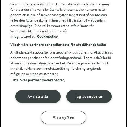
vara mindre relevanta för dig. Du kan återkomma till denna meny
Bildbank
för att ändra dina val eller återkalla ditt samtycke när som helst
genom att klicka på länken Visa syften längst ned på webbsidan
[eller den flytande ikonen längst ned till vänster på webbsidan,
om tillämpligt]. Dina val kommer att ha effekt inom vår
Följ oss
Webbplats. Mer information finns i vår
integritetspolicy.
Cookiepolicy
Vi och våra partners behandlar data för att tillhandahålla:
Använda exakta uppgifter om geografisk positionering. Aktivt läsa av
enhetens egenskaper för identifieringsändamål. Lagra och/eller få
åtkomst till information på en enhet. Personanpassad reklam och
innehåll, reklam- och innehållsmätning, forskning angående
målgrupp och tjänsteutveckling.
Lista över partner (leverantörer)
© 2026 Arla Foods
Ändra cookie-inställningar
Avvisa alla
Jag accepterar
Integritetspolicy
Om cookies
Visa syften
GÖR SÅ HÄR
INGREDIENSER