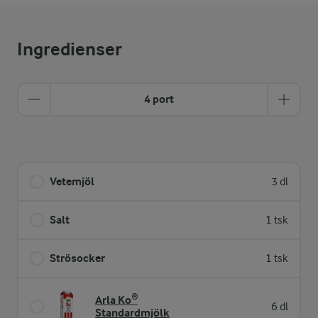
Ingredienser
4 port
Vetemjöl
3 dl
Salt
1 tsk
Strösocker
1 tsk
Arla Ko®
6 dl
Standardmjölk