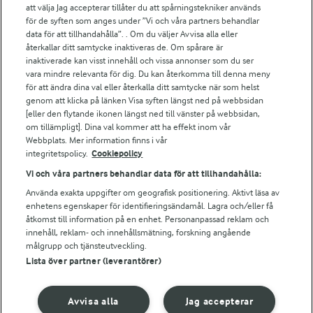
att välja Jag accepterar tillåter du att spårningstekniker används
Arlas kundportal
för de syften som anges under ”Vi och våra partners behandlar
Arla.com
data för att tillhandahålla”. . Om du väljer Avvisa alla eller
Falbygdens Ost
återkallar ditt samtycke inaktiveras de. Om spårare är
Arla webbshop
inaktiverade kan visst innehåll och vissa annonser som du ser
vara mindre relevanta för dig. Du kan återkomma till denna meny
Bildbank
för att ändra dina val eller återkalla ditt samtycke när som helst
genom att klicka på länken Visa syften längst ned på webbsidan
[eller den flytande ikonen längst ned till vänster på webbsidan,
om tillämpligt]. Dina val kommer att ha effekt inom vår
Följ oss
Webbplats. Mer information finns i vår
integritetspolicy.
Cookiepolicy
Vi och våra partners behandlar data för att tillhandahålla:
Använda exakta uppgifter om geografisk positionering. Aktivt läsa av
enhetens egenskaper för identifieringsändamål. Lagra och/eller få
åtkomst till information på en enhet. Personanpassad reklam och
innehåll, reklam- och innehållsmätning, forskning angående
målgrupp och tjänsteutveckling.
Lista över partner (leverantörer)
© 2026 Arla Foods
Ändra cookie-inställningar
Avvisa alla
Jag accepterar
Integritetspolicy