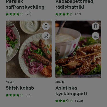
Persisk
Kebabspett med
saffranskyckling
rädistsatsiki
(76)
(37)
30 MIN
30 MIN
Shish kebab
Asiatiska
kycklingspett
(33)
(430)