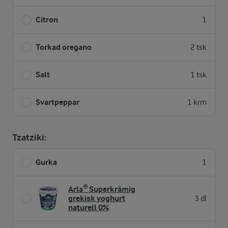
Citron
1
Torkad oregano
2 tsk
Salt
1 tsk
Svartpeppar
1 krm
Tzatziki:
Gurka
1
Arla® Superkrämig
grekisk yoghurt
3 dl
naturell 0%