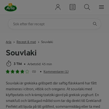
Sök på kategori eller ingrediens
Skriv in sökord för att få förslag
Arla
Recept & mat
Souvlaki
Souvlaki
3 TIM
Arbetstid: 45 min
•
(5)
Kommentarer (1)
•
Souvlaki är grekiska grillspett där saftig fläskkarré har fått
marineras i citron, vitlök och oregano. Ät souvlaki med
klyftpotatis och krämig tzatziki gjord på grekisk yoghurt. En
smakfull och lättlagad måltid som tar dig direkt till Grekland!
Perfekt att bjuda på till grillfest, sommarmiddag eller ta med