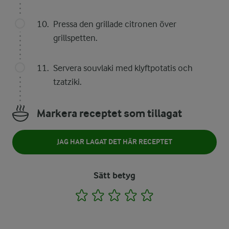
Pressa den grillade citronen över
grillspetten.
Servera souvlaki med klyftpotatis och
tzatziki.
Markera receptet som tillagat
JAG HAR LAGAT DET HÄR RECEPTET
Sätt betyg
1
2
3
4
5