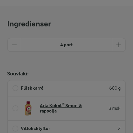
Ingredienser
4 port
Souvlaki:
Fläskkarré
600 g
Arla Köket® Smör- &
3 msk
rapsolja
Vitlöksklyftor
2