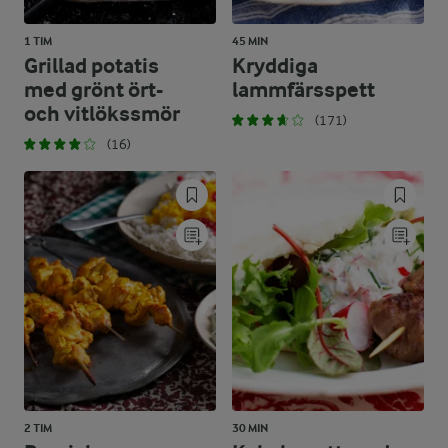
1 TIM
45 MIN
Grillad potatis
Kryddiga
med grönt ört-
lammfärsspett
och vitlökssmör
(171)
(16)
2 TIM
30 MIN