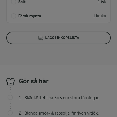
Salt
1 tsk
Färsk mynta
1 kruka
LÄGG I INKÖPSLISTA
Gör så här
Skär köttet i ca 3×3 cm stora tärningar.
Blanda smör- & rapsolja, finriven vitlök,