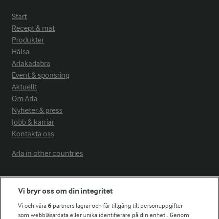
Start
Recept & mat
Produkter
Hälsa
Arlakadabra
Event & sponsring
Aktuellt
Om Arla
Nyheter & press
Jobb & karriär
Kontakta oss
Arla in other countries
Fler Arlasajter
Vi bryr oss om din integritet
Vi och våra
6
partners lagrar och får tillgång till personuppgifter
För ägare
som webbläsardata eller unika identifierare på din enhet . Genom