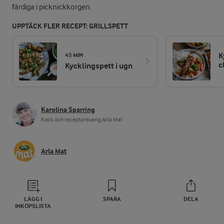
färdiga i picknickkorgen.
UPPTÄCK FLER RECEPT: GRILLSPETT
K
45 MIN
c
Kycklingspett i ugn
Karolina Sparring
Kock och receptansvarig Arla Mat
Arla Mat
LÄGG I
SPARA
DELA
INKÖPSLISTA