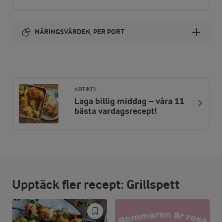
NÄRINGSVÄRDEN, PER PORT
Energi:
649 kcal
ARTIKEL
Laga billig middag – våra 11
ENERGIDISTRIBUTION %
NÄRINGSVÄRDEN PER PORT
bästa vardagsrecept!
-
7,1 g
Fiber:
25,2 %
40,3 g
Protein:
Upptäck fler recept: Grillspett
45,3 %
33,2 g
Fett:
29,5 %
47,2 g
Kolhydrater: