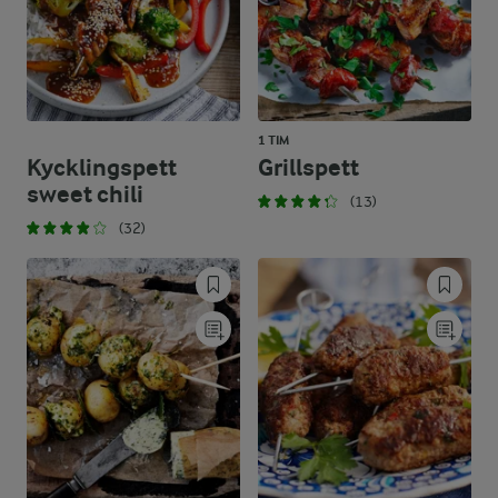
1 TIM
Kycklingspett
Grillspett
sweet chili
(13)
(32)