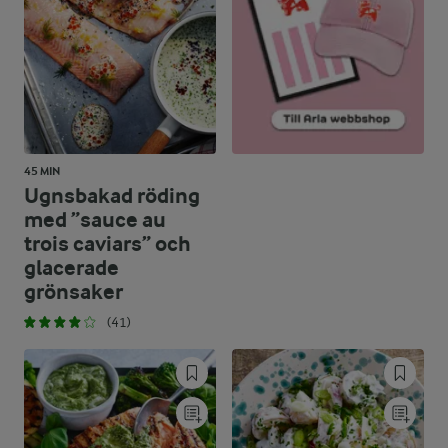
45 MIN
Ugnsbakad röding
med ”sauce au
trois caviars” och
glacerade
grönsaker
(41)