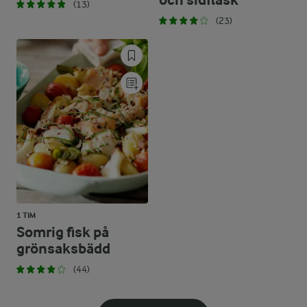
och sidfläsk
(13)
(23)
1 TIM
Somrig fisk på
grönsaksbädd
(44)