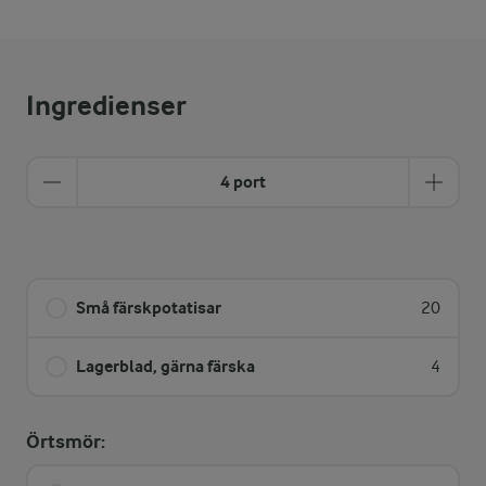
Ingredienser
4 port
Små färskpotatisar
20
Lagerblad, gärna färska
4
Örtsmör: