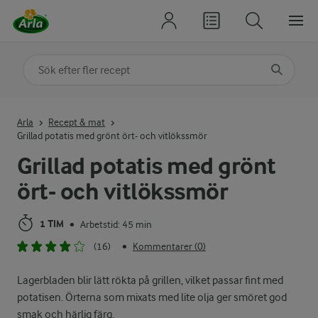
Sök på kategori eller ingrediens
Skriv in sökord för att få förslag
Arla
Recept & mat
Grillad potatis med grönt ört- och vitlökssmör
Grillad potatis med grönt
ört- och vitlökssmör
1 TIM
Arbetstid: 45 min
•
(16)
Kommentarer (0)
•
Lagerbladen blir lätt rökta på grillen, vilket passar fint med
potatisen. Örterna som mixats med lite olja ger smöret god
smak och härlig färg.