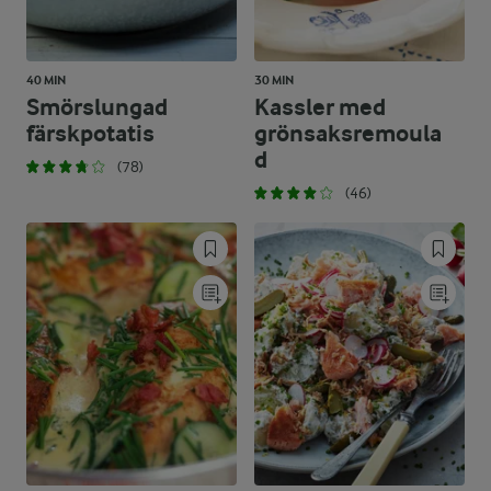
40 MIN
30 MIN
Smörslungad
Kassler med
färskpotatis
grönsaksremoula
d
(78)
(46)