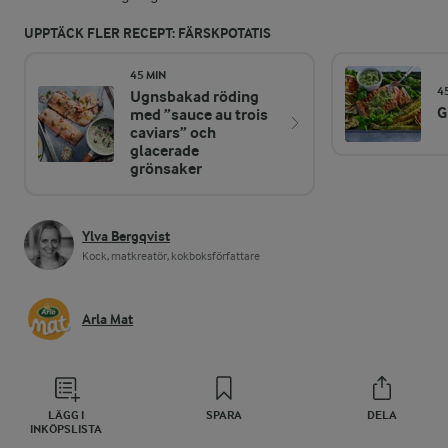
UPPTÄCK FLER RECEPT: FÄRSKPOTATIS
45 MIN
4
Ugnsbakad röding
G
med ”sauce au trois
caviars” och
glacerade
grönsaker
Ylva Bergqvist
Kock, matkreatör, kokboksförfattare
Arla Mat
LÄGG I
SPARA
DELA
INKÖPSLISTA