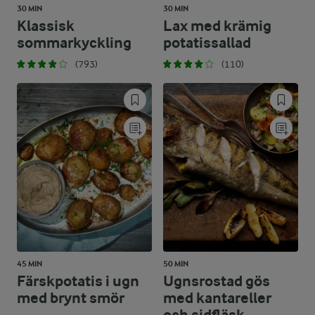
30 MIN
30 MIN
Klassisk
Lax med krämig
sommarkyckling
potatissallad
(793)
(110)
45 MIN
50 MIN
Färskpotatis i ugn
Ugnsrostad gös
med brynt smör
med kantareller