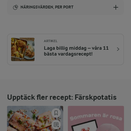
NÄRINGSVÄRDEN, PER PORT
Energi:
583 kcal
ARTIKEL
Laga billig middag – våra 11
ENERGIDISTRIBUTION %
NÄRINGSVÄRDEN PER PORT
bästa vardagsrecept!
-
9,9 g
Fiber:
5 %
7,2 g
Protein:
Upptäck fler recept: Färskpotatis
42,2 %
27,8 g
Fett:
52,8 %
75,8 g
Kolhydrater: