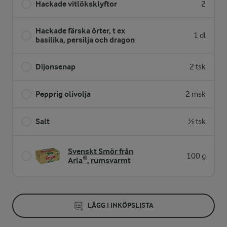
Hackade vitlöksklyftor
2
Hackade färska örter, t ex
1 dl
basilika, persilja och dragon
Dijonsenap
2 tsk
Pepprig olivolja
2 msk
Salt
½ tsk
Svenskt Smör från
100 g
Arla®, rumsvarmt
LÄGG I INKÖPSLISTA