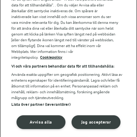
Arla.com
data för att tillhandahålla”. . Om du väljer Avvisa alla eller
Falbygdens Ost
återkallar ditt samtycke inaktiveras de. Om spårare är
Arla webbshop
inaktiverade kan visst innehåll och vissa annonser som du ser
vara mindre relevanta för dig. Du kan återkomma till denna meny
Bildbank
för att ändra dina val eller återkalla ditt samtycke när som helst
genom att klicka på länken Visa syften längst ned på webbsidan
[eller den flytande ikonen längst ned till vänster på webbsidan,
om tillämpligt]. Dina val kommer att ha effekt inom vår
Följ oss
Webbplats. Mer information finns i vår
integritetspolicy.
Cookiepolicy
Vi och våra partners behandlar data för att tillhandahålla:
Använda exakta uppgifter om geografisk positionering. Aktivt läsa av
enhetens egenskaper för identifieringsändamål. Lagra och/eller få
åtkomst till information på en enhet. Personanpassad reklam och
innehåll, reklam- och innehållsmätning, forskning angående
målgrupp och tjänsteutveckling.
Lista över partner (leverantörer)
© 2026 Arla Foods
Ändra cookie-inställningar
Avvisa alla
Jag accepterar
Integritetspolicy