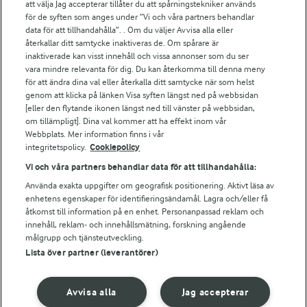
att välja Jag accepterar tillåter du att spårningstekniker används
Arlas kundportal
för de syften som anges under ”Vi och våra partners behandlar
Arla.com
data för att tillhandahålla”. . Om du väljer Avvisa alla eller
Falbygdens Ost
återkallar ditt samtycke inaktiveras de. Om spårare är
Arla webbshop
inaktiverade kan visst innehåll och vissa annonser som du ser
vara mindre relevanta för dig. Du kan återkomma till denna meny
Bildbank
för att ändra dina val eller återkalla ditt samtycke när som helst
genom att klicka på länken Visa syften längst ned på webbsidan
[eller den flytande ikonen längst ned till vänster på webbsidan,
om tillämpligt]. Dina val kommer att ha effekt inom vår
Följ oss
Webbplats. Mer information finns i vår
integritetspolicy.
Cookiepolicy
Vi och våra partners behandlar data för att tillhandahålla:
Använda exakta uppgifter om geografisk positionering. Aktivt läsa av
enhetens egenskaper för identifieringsändamål. Lagra och/eller få
åtkomst till information på en enhet. Personanpassad reklam och
innehåll, reklam- och innehållsmätning, forskning angående
målgrupp och tjänsteutveckling.
Lista över partner (leverantörer)
© 2026 Arla Foods
Ändra cookie-inställningar
Avvisa alla
Jag accepterar
Integritetspolicy