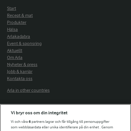
Start
Recept & mat
Produkter
Hälsa
Arlakadabra
Event & sponsring
Aktuellt
Om Arla
Nyheter & press
Jobb & karriär
Kontakta oss
Arla in other countries
Fler Arlasajter
Vi bryr oss om din integritet
Vi och våra
6
partners lagrar och får tillgång till personuppgifter
För ägare
som webbläsardata eller unika identifierare på din enhet . Genom