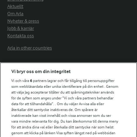
Aktuellt
Om Arla
Nyheter & press
Jobb & karriär
Kontakta oss
Arla in other countries
Fler Arlasajter
Vi bryr oss om din integritet
Vi och våra
6
partners lagrar och får tillgång till personuppgifter
För ägare
som webbläsardata eller unika identifierare på din enhet . Genom
att välja Jag accepterar tillåter du att spårningstekniker används
Arlas kundportal
för de syften som anges under ”Vi och våra partners behandlar
Arla.com
data för att tillhandahålla”. . Om du väljer Avvisa alla eller
Falbygdens Ost
återkallar ditt samtycke inaktiveras de. Om spårare är
Arla webbshop
inaktiverade kan visst innehåll och vissa annonser som du ser
vara mindre relevanta för dig. Du kan återkomma till denna meny
Bildbank
för att ändra dina val eller återkalla ditt samtycke när som helst
genom att klicka på länken Visa syften längst ned på webbsidan