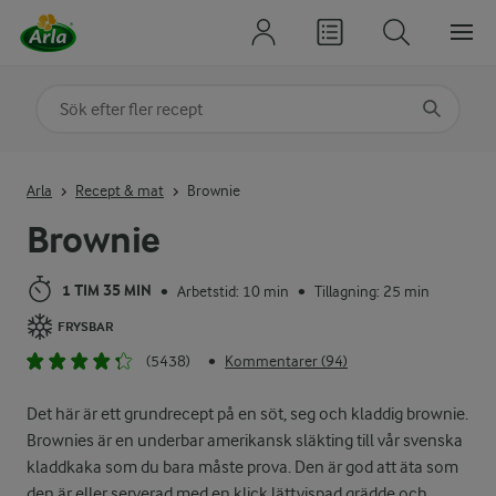
Sök på kategori eller ingrediens
Skriv in sökord för att få förslag
Arla
Recept & mat
Brownie
Brownie
1 TIM 35 MIN
Arbetstid: 10 min
Tillagning: 25 min
•
•
FRYSBAR
(5438)
Kommentarer (94)
•
Det här är ett grundrecept på en söt, seg och kladdig brownie.
Brownies är en underbar amerikansk släkting till vår svenska
kladdkaka som du bara måste prova. Den är god att äta som
den är eller serverad med en klick lättvispad grädde och