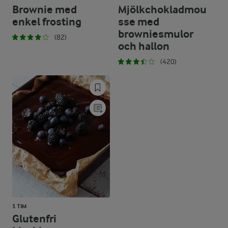
Brownie med
Mjölkchokladmou
enkel frosting
sse med
browniesmulor
(82)
och hallon
(420)
1 TIM
Glutenfri