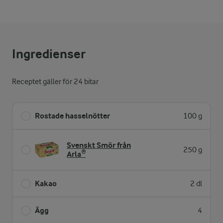
Ingredienser
Receptet gäller för 24 bitar
Rostade hasselnötter
100 g
Svenskt Smör från
250 g
Arla®
Kakao
2 dl
Ägg
4