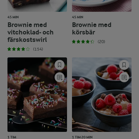
45 MIN
45 MIN
Brownie med
Brownie med
vitchoklad- och
körsbär
färskostswirl
(20)
(154)
1 TIM
1 TIM 20 MIN