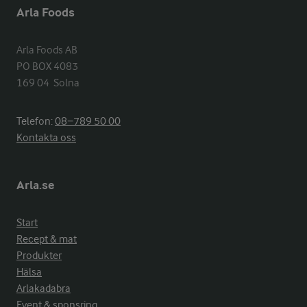
Arla Foods
Arla Foods AB

PO BOX 4083

169 04  Solna
Telefon:
08−789 50 00
Kontakta oss
Arla.se
Start
Recept & mat
Produkter
Hälsa
Arlakadabra
Event & sponsring