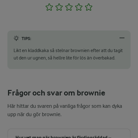
1
2
3
4
5
TIPS:
Likt en kladdkaka så stelnar brownien efter att du tagit
ut den ur ugnen, så hellre lite för lös än överbakad.
Frågor och svar om brownie
Här hittar du svaren på vanliga frågor som kan dyka
upp när du gör brownie.
Hur vet man när brownien är färdiggräddad –