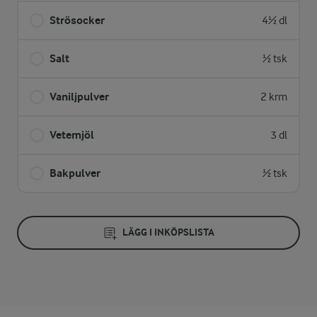
Strösocker
4½ dl
Salt
½ tsk
Vaniljpulver
2 krm
Vetemjöl
3 dl
Bakpulver
½ tsk
LÄGG I INKÖPSLISTA