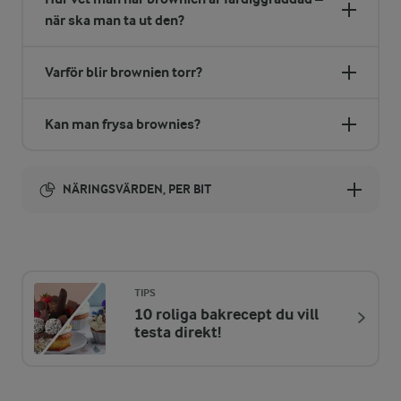
när ska man ta ut den?
Varför blir brownien torr?
Kan man frysa brownies?
NÄRINGSVÄRDEN, PER BIT
Energi:
219 kcal
TIPS
10 roliga bakrecept du vill
ENERGIDISTRIBUTION %
NÄRINGSVÄRDEN PER BIT
testa direkt!
-
2,1 g
Fiber: