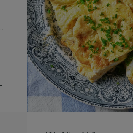
n
yp
UT