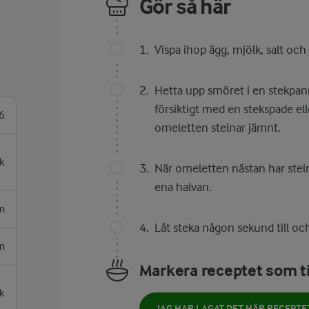
Gör så här
Vispa ihop ägg, mjölk, salt och
Hetta upp smöret i en stekpann
försiktigt med en stekspade ell
6
omeletten stelnar jämnt.
k
När omeletten nästan har steln
ena halvan.
m
Låt steka någon sekund till och
m
Markera receptet som ti
k
JAG HAR LAGAT DET HÄR RECEPTE