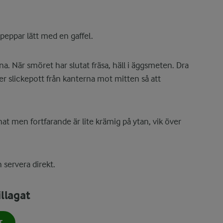
 peppar lätt med en gaffel.
a. När smöret har slutat fräsa, häll i äggsmeten. Dra
er slickepott från kanterna mot mitten så att
at men fortfarande är lite krämig på ytan, vik över
 servera direkt.
llagat
T