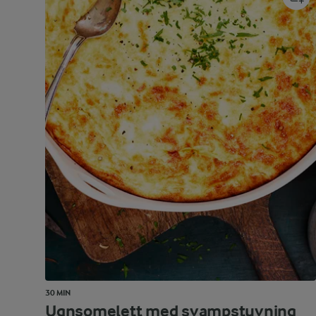
30 MIN
Ugnsomelett med svampstuvning