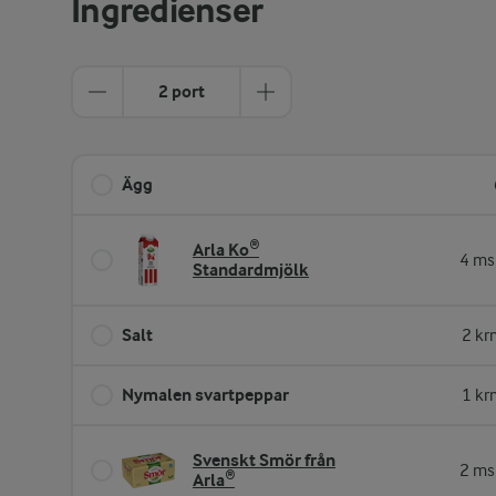
Ingredienser
2 port
Ägg
Arla Ko®
4 ms
Standardmjölk
Salt
2 kr
Nymalen svartpeppar
1 kr
Svenskt Smör från
2 ms
Arla®