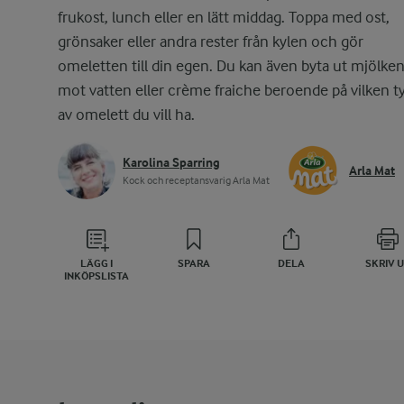
frukost, lunch eller en lätt middag. Toppa med ost,
grönsaker eller andra rester från kylen och gör
omeletten till din egen. Du kan även byta ut mjölke
mot vatten eller crème fraiche beroende på vilken t
av omelett du vill ha.
Karolina Sparring
Arla Mat
Kock och receptansvarig Arla Mat
LÄGG I
SPARA
DELA
SKRIV 
INKÖPSLISTA