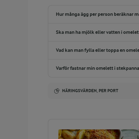
Hur många ägg per person beräknar ma
Ska man ha mjölk eller vatten i omele
Vad kan man fylla eller toppa en omel
Varför fastnar min omelett i stekpann
NÄRINGSVÄRDEN, PER PORT
Energi:
342 kcal
ENERGIDISTRIBUTION %
NÄRINGSVÄRDEN PER PORT