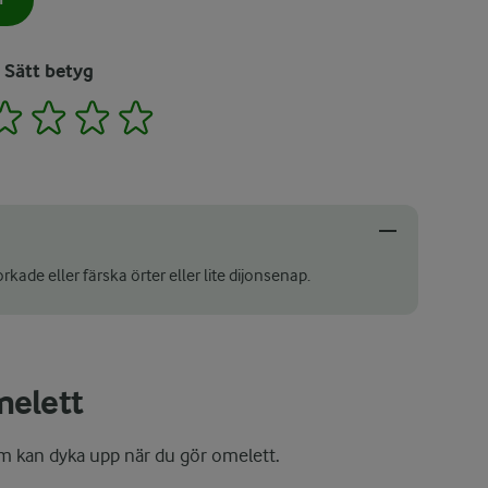
Sätt betyg
2
3
4
5
ade eller färska örter eller lite dijonsenap.
melett
om kan dyka upp när du gör omelett.