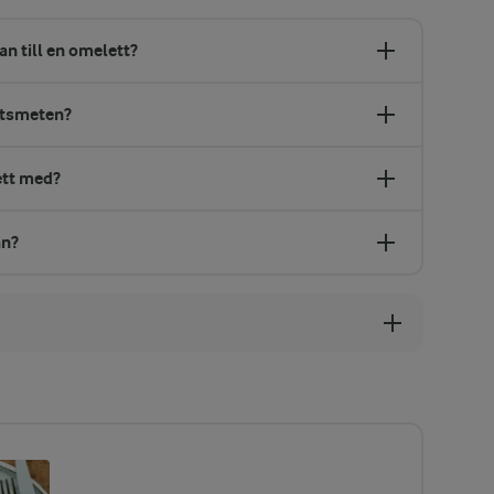
n till en omelett?
ttsmeten?
ett med?
an?