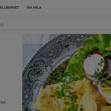
ÅLLBARHET
OM ARLA
r ingrediens
t få förslag
Det