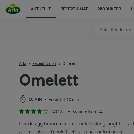
AKTUELLT
RECEPT & MAT
PRODUKTER
H
Sök på kategori elle
Skriv in sökord för at
Arla
Recept & mat
Omelett
Omelett
10 MIN
Arbetstid: 10 min
•
(1147)
Kommentarer (2)
•
Har du ägg hemma är en omelett aldrig långt borta. 
är en snabb och enkel rätt som passar lika bra till