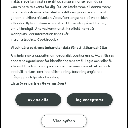
Arla webbshop
inaktiverade kan visst innehåll och vissa annonser som du ser
vara mindre relevanta för dig. Du kan återkomma till denna meny
Bildbank
för att ändra dina val eller återkalla ditt samtycke när som helst
genom att klicka på länken Visa syften längst ned på webbsidan
[eller den flytande ikonen längst ned till vänster på webbsidan,
om tillämpligt]. Dina val kommer att ha effekt inom vår
Följ oss
Webbplats. Mer information finns i vår
integritetspolicy.
Cookiepolicy
Vi och våra partners behandlar data för att tillhandahålla:
Använda exakta uppgifter om geografisk positionering. Aktivt läsa av
enhetens egenskaper för identifieringsändamål. Lagra och/eller få
åtkomst till information på en enhet. Personanpassad reklam och
innehåll, reklam- och innehållsmätning, forskning angående
målgrupp och tjänsteutveckling.
Lista över partner (leverantörer)
© 2026 Arla Foods
Ändra cookie-inställningar
Avvisa alla
Jag accepterar
Integritetspolicy
Om cookies
Visa syften