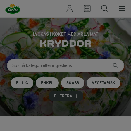
LYCKAS I KÖKET MED ARLA MAT
KRYDDOR
Sök på kategori eller ingrediens
Skriv in sökord för att få förslag
BILLIG
ENKEL
SNABB
VEGETARISK
FILTRERA