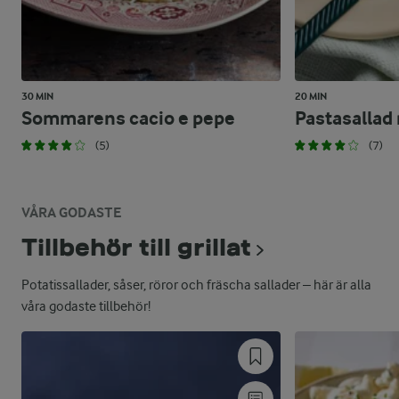
30 MIN
20 MIN
Sommarens cacio e pepe
Pastasallad
(5)
(7)
VÅRA GODASTE
Tillbehör till grillat
Potatissallader, såser, röror och fräscha sallader – här är alla
våra godaste tillbehör!