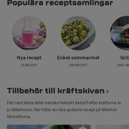
Populära receptsamlingar
Nya recept
Enkel sommarmat
Gril
31 RECEPT
198 RECEPT
300+ R
Tillbehör till kräftskivan
Det näst bästa (eller kanske faktiskt bästa?) efter kräftorna är
ju tillbehören. Här hittar du våra godaste recept på tillbehör
till kräftorna.