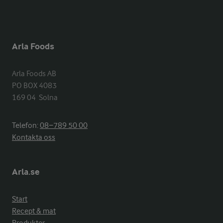
Arla Foods
Arla Foods AB

PO BOX 4083

169 04  Solna
Telefon:
08−789 50 00
Kontakta oss
Arla.se
Start
Recept & mat
Produkter