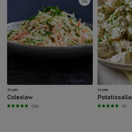
30 MIN
10 MIN
Coleslaw
Potatissalla
(26)
(6)