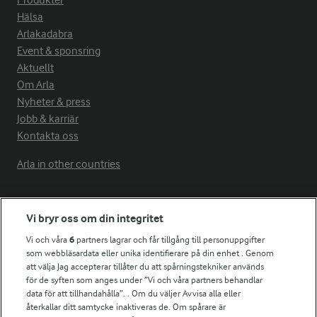
Hälsa
Arlakadabra
Event & sponsring
Aktuellt
Om Arla
Nyheter & press
Jobb & karriär
Kontakta oss
Arla in other countries
Fler Arlasajter
Vi bryr oss om din integritet
Vi och våra
6
partners lagrar och får tillgång till personuppgifter
För ägare
som webbläsardata eller unika identifierare på din enhet . Genom
att välja Jag accepterar tillåter du att spårningstekniker används
Arlas kundportal
för de syften som anges under ”Vi och våra partners behandlar
Arla.com
data för att tillhandahålla”. . Om du väljer Avvisa alla eller
Falbygdens Ost
återkallar ditt samtycke inaktiveras de. Om spårare är