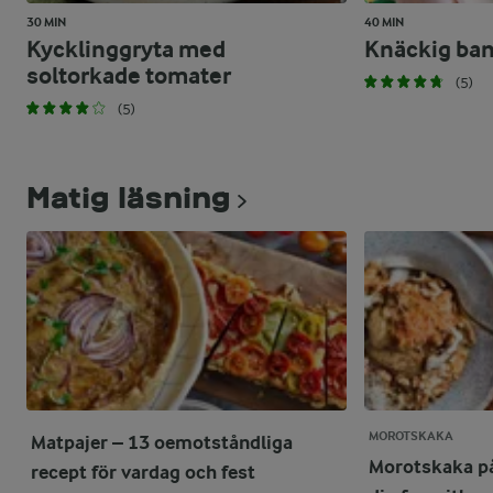
30 MIN
40 MIN
Kycklinggryta med
Knäckig ba
soltorkade tomater
(5)
(5)
Matig läsning
MOROTSKAKA
Matpajer – 13 oemotståndliga
Morotskaka på 
recept för vardag och fest