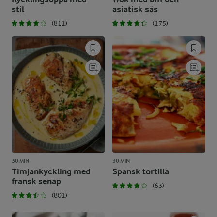
stil
asiatisk sås
(811)
(175)
30 MIN
30 MIN
Timjankyckling med
Spansk tortilla
fransk senap
(63)
(801)