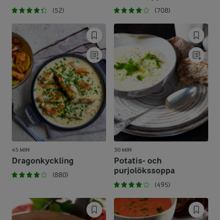
(52)
(708)
45 MIN
30 MIN
Dragonkyckling
Potatis- och
purjolökssoppa
(880)
(495)