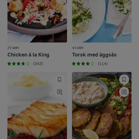
25 MIN
45 MIN
Chicken á la King
Torsk med äggsås
(342)
(114)