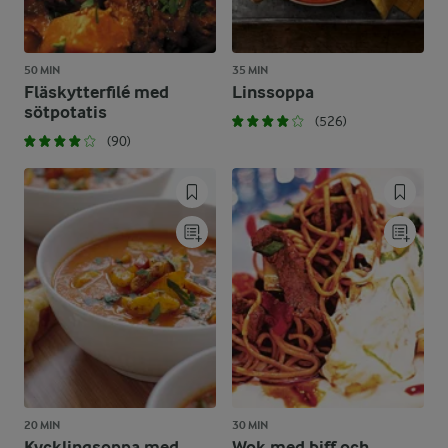
50 MIN
35 MIN
Fläskytterfilé med
Linssoppa
sötpotatis
(526)
(90)
20 MIN
30 MIN
Kycklingsoppa med
Wok med biff och