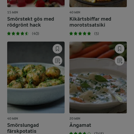
15 MIN
40 MIN
Smörstekt gös med
Kikärtsbiffar med
rödgrönt hack
morotstsatsiki
(40)
(5)
40 MIN
20 MIN
Smörslungad
Ängamat
färskpotatis
(245)