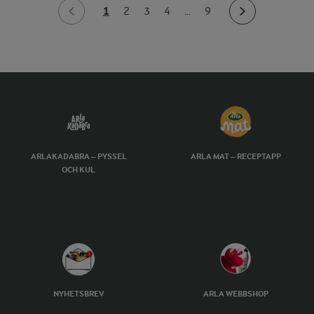
1
2
3
4
...
9
ARLAKADABRA – PYSSEL
ARLA MAT – RECEPTAPP
OCH KUL
NYHETSBREV
ARLA WEBBSHOP