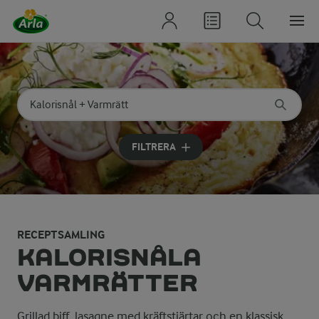
Sök på kategori eller ingrediens
Skriv in sökord för att få förslag
FILTRERA
RECEPTSAMLING
KALORISNÅLA
VARMRÄTTER
Grillad biff, lasagne med kräftstjärtar och en klassisk