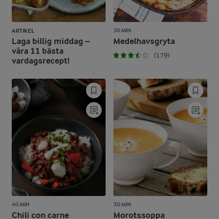
30 MIN
ARTIKEL
Laga billig middag –
Medelhavsgryta
våra 11 bästa
(179)
vardagsrecept!
40 MIN
30 MIN
Chili con carne
Morotssoppa