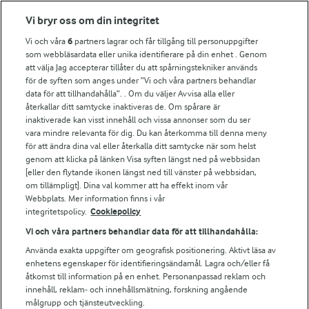
Fler Arlasajter
Vi bryr oss om din integritet
Vi och våra
6
partners lagrar och får tillgång till personuppgifter
För ägare
som webbläsardata eller unika identifierare på din enhet . Genom
att välja Jag accepterar tillåter du att spårningstekniker används
Arlas kundportal
för de syften som anges under ”Vi och våra partners behandlar
Arla.com
data för att tillhandahålla”. . Om du väljer Avvisa alla eller
Falbygdens Ost
återkallar ditt samtycke inaktiveras de. Om spårare är
Arla webbshop
inaktiverade kan visst innehåll och vissa annonser som du ser
vara mindre relevanta för dig. Du kan återkomma till denna meny
Bildbank
för att ändra dina val eller återkalla ditt samtycke när som helst
genom att klicka på länken Visa syften längst ned på webbsidan
[eller den flytande ikonen längst ned till vänster på webbsidan,
om tillämpligt]. Dina val kommer att ha effekt inom vår
Följ oss
Webbplats. Mer information finns i vår
integritetspolicy.
Cookiepolicy
Vi och våra partners behandlar data för att tillhandahålla:
Använda exakta uppgifter om geografisk positionering. Aktivt läsa av
enhetens egenskaper för identifieringsändamål. Lagra och/eller få
åtkomst till information på en enhet. Personanpassad reklam och
innehåll, reklam- och innehållsmätning, forskning angående
målgrupp och tjänsteutveckling.