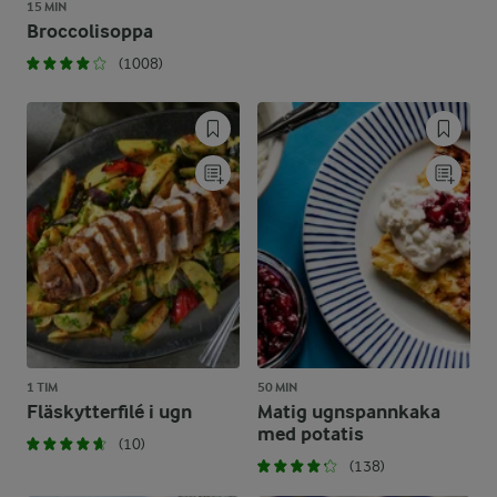
15 MIN
Broccolisoppa
(1008)
1 TIM
50 MIN
Fläskytterfilé i ugn
Matig ugnspannkaka
med potatis
(10)
(138)