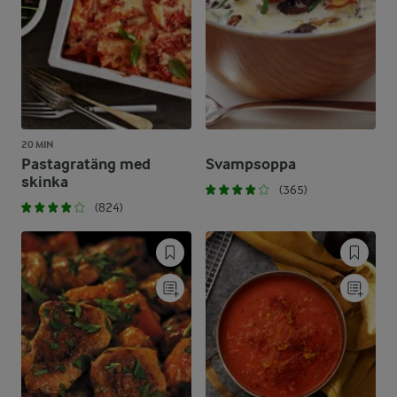
20 MIN
Pastagratäng med
Svampsoppa
skinka
(365)
(824)