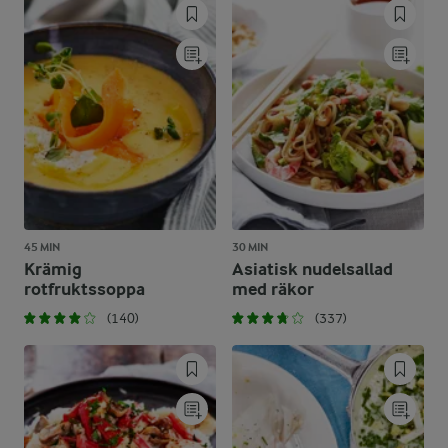
45 MIN
30 MIN
Krämig
Asiatisk nudelsallad
rotfruktssoppa
med räkor
(140)
(337)