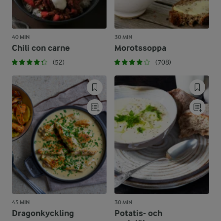
40 MIN
30 MIN
Chili con carne
Morotssoppa
(52)
(708)
45 MIN
30 MIN
Dragonkyckling
Potatis- och