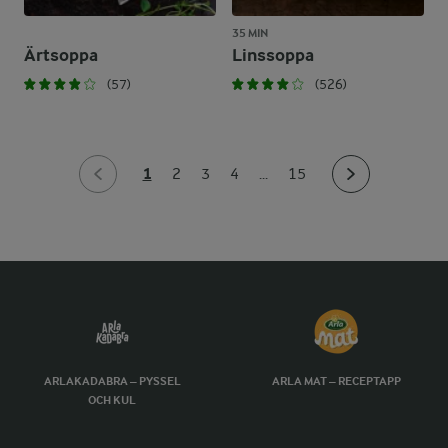
35 MIN
Ärtsoppa
Linssoppa
(57)
(526)
1
2
3
4
...
15
ARLAKADABRA – PYSSEL
ARLA MAT – RECEPTAPP
OCH KUL