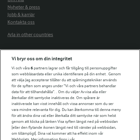
Nyheter & press
Jobb & karriär
Kontakta oss
Arla in other countries
Fler Arlasajter
Vi bryr oss om din integritet
Vi och våra
6
partners lagrar och får tillgång till personuppgifter
För ägare
som webbläsardata eller unika identifierare på din enhet . Genom
att välja Jag accepterar tillåter du att spårningstekniker används
Arlas kundportal
för de syften som anges under ”Vi och våra partners behandlar
Arla.com
data för att tillhandahålla”. . Om du väljer Avvisa alla eller
Falbygdens Ost
återkallar ditt samtycke inaktiveras de. Om spårare är
Arla webbshop
inaktiverade kan visst innehåll och vissa annonser som du ser
vara mindre relevanta för dig. Du kan återkomma till denna meny
Bildbank
för att ändra dina val eller återkalla ditt samtycke när som helst
genom att klicka på länken Visa syften längst ned på webbsidan
[eller den flytande ikonen längst ned till vänster på webbsidan,
om tillämpligt]. Dina val kommer att ha effekt inom vår
Följ oss
Webbplats. Mer information finns i vår