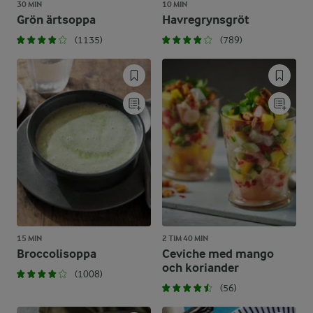
30 MIN
10 MIN
Grön ärtsoppa
Havregrynsgröt
(1135)
(789)
15 MIN
2 TIM 40 MIN
Broccolisoppa
Ceviche med mango
och koriander
(1008)
(56)