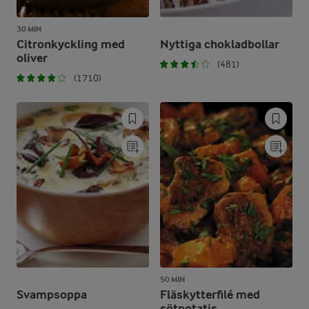
30 MIN
Citronkyckling med
Nyttiga chokladbollar
oliver
(481)
(1710)
50 MIN
Svampsoppa
Fläskytterfilé med
sötpotatis