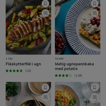
1 TIM
50 MIN
Fläskytterfilé i ugn
Matig ugnspannkaka
med potatis
(10)
(138)