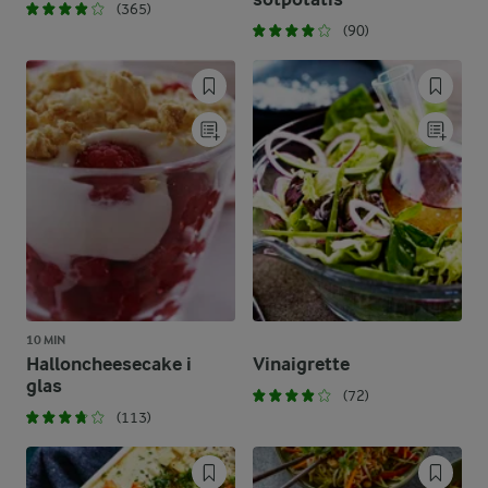
(365)
(90)
10 MIN
Halloncheesecake i
Vinaigrette
glas
(72)
(113)