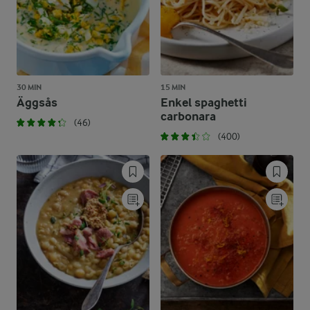
30 MIN
15 MIN
Äggsås
Enkel spaghetti
carbonara
(46)
(400)