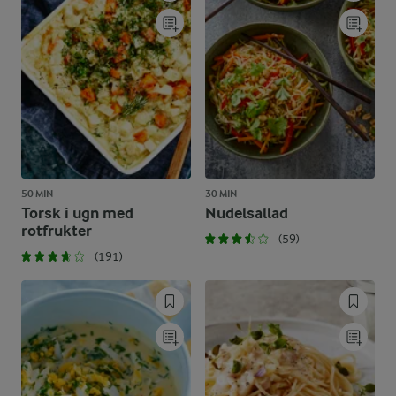
50 MIN
30 MIN
Torsk i ugn med
Nudelsallad
rotfrukter
(59)
(191)