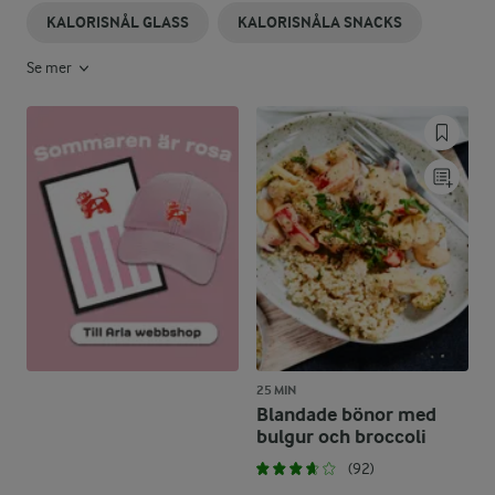
KALORISNÅL GLASS
KALORISNÅLA SNACKS
Se mer
25 MIN
Blandade bönor med
bulgur och broccoli
(92)