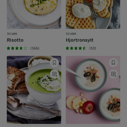
30 MIN
50 MIN
Risotto
Hjortronsylt
(366)
(50)