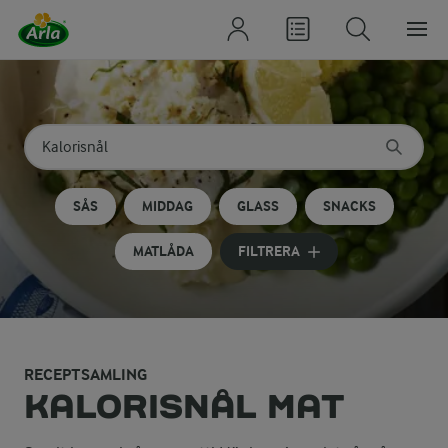
Sök på kategori eller ingrediens
Skriv in sökord för att få förslag
SÅS
MIDDAG
GLASS
SNACKS
MATLÅDA
FILTRERA
RECEPTSAMLING
KALORISNÅL MAT