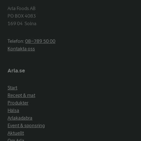
Arla Foods AB

PO BOX 4083

169 04  Solna
Telefon:
08−789 50 00
Kontakta oss
Arla.se
Start
Recept & mat
Produkter
Hälsa
Arlakadabra
Event & sponsring
Aktuellt
Om Arla