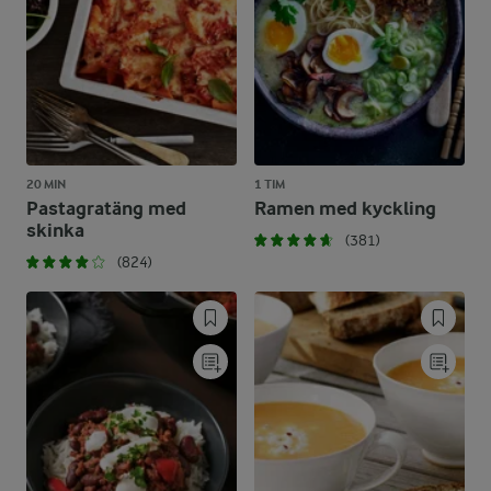
20 MIN
1 TIM
Pastagratäng med
Ramen med kyckling
skinka
(381)
(824)