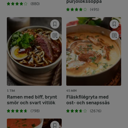
purjolökssoppa
(880)
(495)
1 TIM
45 MIN
Ramen med biff, brynt
Fläskfilégryta med
smör och svart vitlök
ost- och senapssås
(798)
(2676)