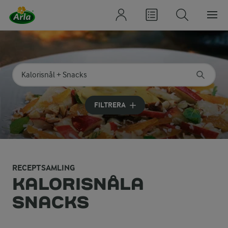
Sök på kategori eller ingrediens
Skriv in sökord för att få förslag
FILTRERA
RECEPTSAMLING
KALORISNÅLA
SNACKS