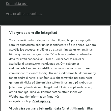
Kontakta oss
Arla in other countries
Fler Arlasajter
Vi bryr oss om din integritet
Vi och våra
6
partners lagrar och får tillgång till personuppgifter
För ägare
som webbläsardata eller unika identifierare på din enhet . Genom
att välja Jag accepterar tillåter du att spårningstekniker används
Arlas kundportal
för de syften som anges under ”Vi och våra partners behandlar
Arla.com
data för att tillhandahålla”. . Om du väljer Avvisa alla eller
Falbygdens Ost
återkallar ditt samtycke inaktiveras de. Om spårare är
Arla webbshop
inaktiverade kan visst innehåll och vissa annonser som du ser
vara mindre relevanta för dig. Du kan återkomma till denna meny
Bildbank
för att ändra dina val eller återkalla ditt samtycke när som helst
genom att klicka på länken Visa syften längst ned på webbsidan
[eller den flytande ikonen längst ned till vänster på webbsidan,
om tillämpligt]. Dina val kommer att ha effekt inom vår
Följ oss
Webbplats. Mer information finns i vår
integritetspolicy.
Cookiepolicy
Vi och våra partners behandlar data för att tillhandahålla: