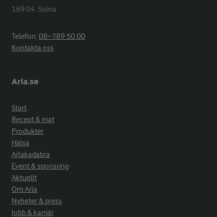
169 04  Solna
Telefon:
08−789 50 00
Kontakta oss
Arla.se
Start
Recept & mat
Produkter
Hälsa
Arlakadabra
Event & sponsring
Aktuellt
Om Arla
Nyheter & press
Jobb & karriär