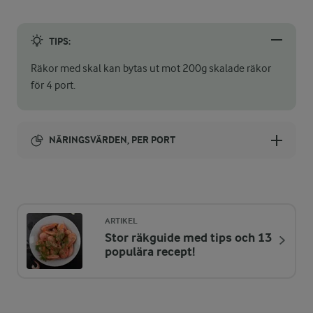
TIPS:
Räkor med skal kan bytas ut mot 200g skalade räkor
för 4 port.
NÄRINGSVÄRDEN, PER PORT
Energi:
533 kcal
ARTIKEL
Stor räkguide med tips och 13
ENERGIDISTRIBUTION %
NÄRINGSVÄRDEN PER PORT
populära recept!
-
7,1 g
Fiber: