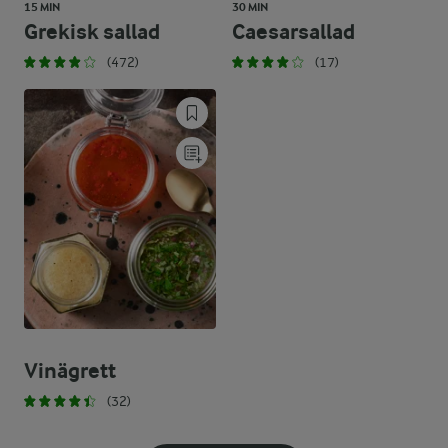
15 MIN
30 MIN
Grekisk sallad
Caesarsallad
(472)
(17)
Vinägrett
(32)