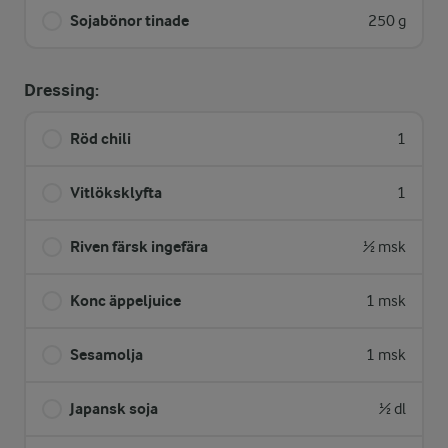
Sojabönor tinade
250 g
Dressing:
Röd chili
1
Vitlöksklyfta
1
Riven färsk ingefära
½ msk
Konc äppeljuice
1 msk
Sesamolja
1 msk
Japansk soja
½ dl