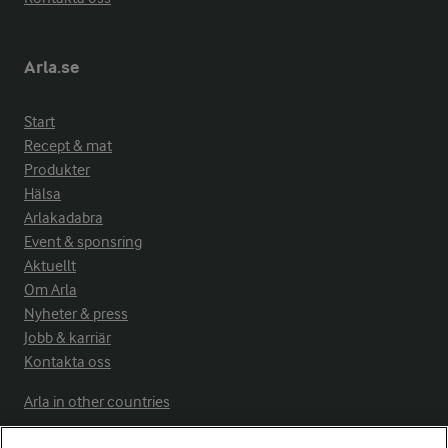
Arla.se
Start
Recept & mat
Produkter
Hälsa
Arlakadabra
Event & sponsring
Aktuellt
Om Arla
Nyheter & press
Jobb & karriär
Kontakta oss
Arla in other countries