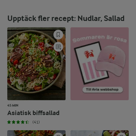
27,9 %
36,6 g
Protein:
Upptäck fler recept: Nudlar, Sallad
27,7 %
16,7 g
Fett:
44,4 %
58,3 g
Kolhydrater:
45 MIN
Asiatisk biffsallad
(41)