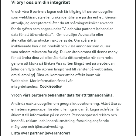
Vi bryr oss om din integritet
Fler Arlasajter
Vi och våra
6
partners lagrar och får tillgång till personuppgifter
som webbläsardata eller unika identifierare på din enhet . Genom
att välja Jag accepterar tillåter du att spårningstekniker används
För ägare
för de syften som anges under ”Vi och våra partners behandlar
Arlas kundportal
data för att tillhandahålla”. . Om du väljer Avvisa alla eller
Arla.com
återkallar ditt samtycke inaktiveras de. Om spårare är
Falbygdens Ost
inaktiverade kan visst innehåll och vissa annonser som du ser
vara mindre relevanta för dig. Du kan återkomma till denna meny
Arla webbshop
för att ändra dina val eller återkalla ditt samtycke när som helst
Bildbank
genom att klicka på länken Visa syften längst ned på webbsidan
[eller den flytande ikonen längst ned till vänster på webbsidan,
om tillämpligt]. Dina val kommer att ha effekt inom vår
Webbplats. Mer information finns i vår
Följ oss
integritetspolicy.
Cookiepolicy
Vi och våra partners behandlar data för att tillhandahålla:
Använda exakta uppgifter om geografisk positionering. Aktivt läsa av
enhetens egenskaper för identifieringsändamål. Lagra och/eller få
åtkomst till information på en enhet. Personanpassad reklam och
innehåll, reklam- och innehållsmätning, forskning angående
målgrupp och tjänsteutveckling.
Lista över partner (leverantörer)