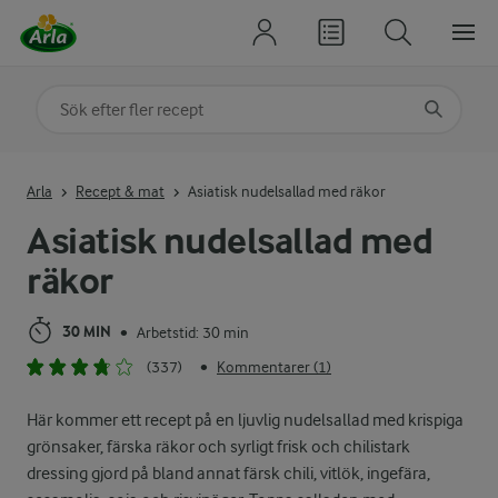
Sök på kategori eller ingrediens
Skriv in sökord för att få förslag
Arla
Recept & mat
Asiatisk nudelsallad med räkor
Asiatisk nudelsallad med
räkor
30 MIN
Arbetstid: 30 min
•
(337)
Kommentarer (1)
•
Här kommer ett recept på en ljuvlig nudelsallad med krispiga
grönsaker, färska räkor och syrligt frisk och chilistark
dressing gjord på bland annat färsk chili, vitlök, ingefära,