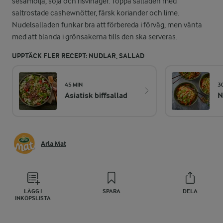
sesamolja, soja och risvinäger. Toppa salladen med
saltrostade cashewnötter, färsk koriander och lime.
Nudelsalladen funkar bra att förbereda i förväg, men vänta
med att blanda i grönsakerna tills den ska serveras.
UPPTÄCK FLER RECEPT: NUDLAR, SALLAD
45 MIN
3
Asiatisk biffsallad
N
Arla Mat
LÄGG I
SPARA
DELA
INKÖPSLISTA