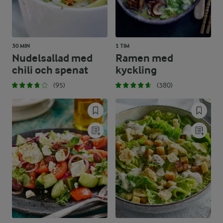
30 MIN
1 TIM
Nudelsallad med
Ramen med
chili och spenat
kyckling
(95)
(380)