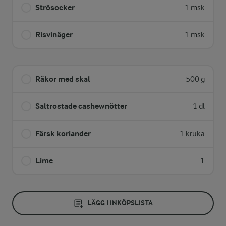
Strösocker
1 msk
Risvinäger
1 msk
Räkor med skal
500 g
Saltrostade cashewnötter
1 dl
Färsk koriander
1 kruka
Lime
1
LÄGG I INKÖPSLISTA