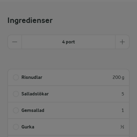
Ingredienser
4 port
Risnudlar
200 g
Salladslökar
5
Gemsallad
1
Gurka
½