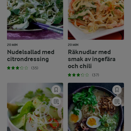
20 MIN
20 MIN
Nudelsallad med
Räknudlar med
citrondressing
smak av ingefära
och chili
(35)
(37)