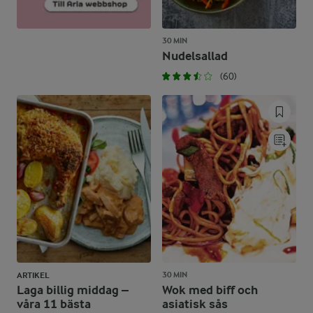
30 MIN
Nudelsallad
(60)
30 MIN
ARTIKEL
Laga billig middag –
Wok med biff och
våra 11 bästa
asiatisk sås