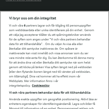
Fler Arlasajter
Vi bryr oss om din integritet
Vi och våra
6
partners lagrar och får tillgång till personuppgifter
För ägare
som webbläsardata eller unika identifierare på din enhet . Genom
att välja Jag accepterar tillåter du att spårningstekniker används
Arlas kundportal
för de syften som anges under ”Vi och våra partners behandlar
Arla.com
data för att tillhandahålla”. . Om du väljer Avvisa alla eller
Falbygdens Ost
återkallar ditt samtycke inaktiveras de. Om spårare är
Arla webbshop
inaktiverade kan visst innehåll och vissa annonser som du ser
vara mindre relevanta för dig. Du kan återkomma till denna meny
Bildbank
för att ändra dina val eller återkalla ditt samtycke när som helst
genom att klicka på länken Visa syften längst ned på webbsidan
[eller den flytande ikonen längst ned till vänster på webbsidan,
om tillämpligt]. Dina val kommer att ha effekt inom vår
Följ oss
Webbplats. Mer information finns i vår
integritetspolicy.
Cookiepolicy
Vi och våra partners behandlar data för att tillhandahålla:
Använda exakta uppgifter om geografisk positionering. Aktivt läsa av
enhetens egenskaper för identifieringsändamål. Lagra och/eller få
åtkomst till information på en enhet. Personanpassad reklam och