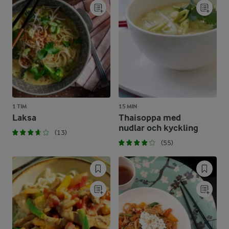
1 TIM
15 MIN
Laksa
Thaisoppa med
nudlar och kyckling
(13)
(55)