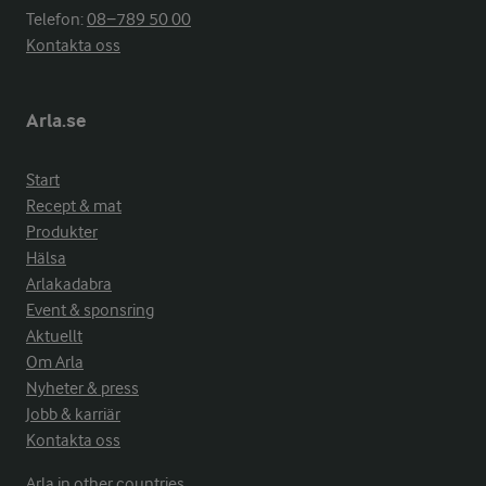
Telefon:
08−789 50 00
Kontakta oss
Arla.se
Start
Recept & mat
Produkter
Hälsa
Arlakadabra
Event & sponsring
Aktuellt
Om Arla
Nyheter & press
Jobb & karriär
Kontakta oss
Arla in other countries