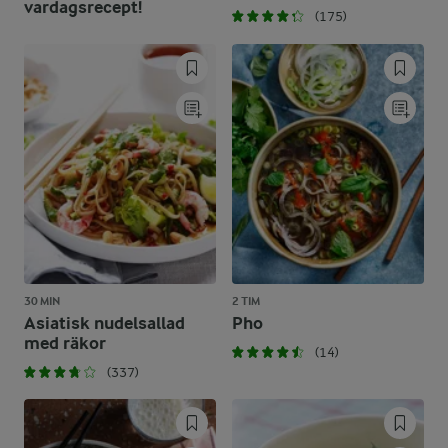
vardagsrecept!
(175)
30 MIN
2 TIM
Asiatisk nudelsallad
Pho
med räkor
(14)
(337)