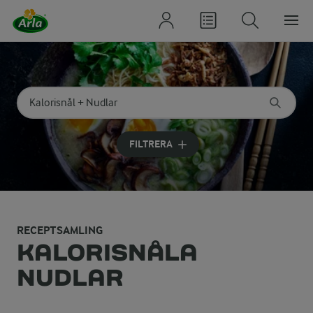
Sök på kategori eller ingrediens
Skriv in sökord för att få förslag
FILTRERA
RECEPTSAMLING
KALORISNÅLA
NUDLAR