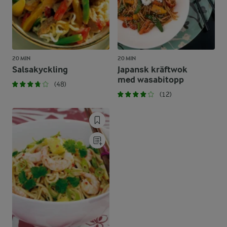
20 MIN
20 MIN
Salsakyckling
Japansk kräftwok
med wasabitopp
(48)
(12)