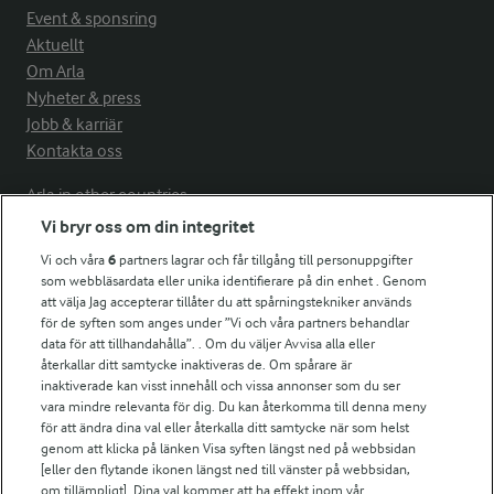
Event & sponsring
Aktuellt
Om Arla
Nyheter & press
Jobb & karriär
Kontakta oss
Arla in other countries
Vi bryr oss om din integritet
Vi och våra
6
partners lagrar och får tillgång till personuppgifter
Fler Arlasajter
som webbläsardata eller unika identifierare på din enhet . Genom
att välja Jag accepterar tillåter du att spårningstekniker används
för de syften som anges under ”Vi och våra partners behandlar
För ägare
data för att tillhandahålla”. . Om du väljer Avvisa alla eller
Arlas kundportal
återkallar ditt samtycke inaktiveras de. Om spårare är
Arla.com
inaktiverade kan visst innehåll och vissa annonser som du ser
vara mindre relevanta för dig. Du kan återkomma till denna meny
Falbygdens Ost
för att ändra dina val eller återkalla ditt samtycke när som helst
Arla webbshop
genom att klicka på länken Visa syften längst ned på webbsidan
Bildbank
[eller den flytande ikonen längst ned till vänster på webbsidan,
om tillämpligt]. Dina val kommer att ha effekt inom vår