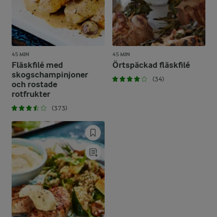
45 MIN
45 MIN
Fläskfilé med
Örtspäckad fläskfilé
skogschampinjoner
(34)
och rostade
rotfrukter
(373)