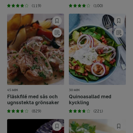
(119)
(100)
45 MIN
30 MIN
Fläskfilé med sås och
Quinoasallad med
ugnsstekta grönsaker
kyckling
(829)
(221)