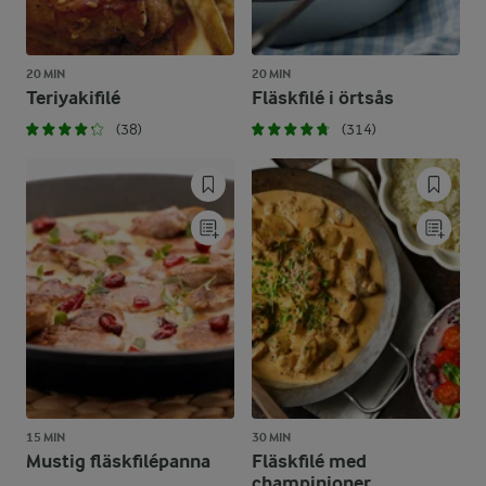
20 MIN
20 MIN
Teriyakifilé
Fläskfilé i örtsås
(38)
(314)
15 MIN
30 MIN
Mustig fläskfilépanna
Fläskfilé med
champinjoner