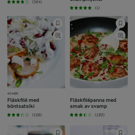
(364)
(1)
40 MIN
Fläskfilé med
Fläskfilépanna med
böntsatsiki
smak av svamp
(106)
(182)