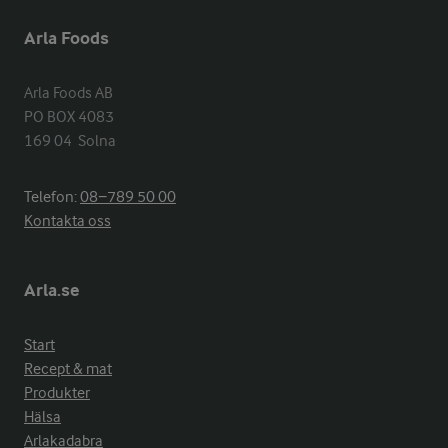
Arla Foods
Arla Foods AB

PO BOX 4083

169 04  Solna
Telefon:
08−789 50 00
Kontakta oss
Arla.se
Start
Recept & mat
Produkter
Hälsa
Arlakadabra