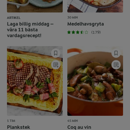
30 MIN
ARTIKEL
Laga billig middag –
Medelhavsgryta
våra 11 bästa
(179)
vardagsrecept!
1 TIM
45 MIN
Plankstek
Coq au vin