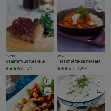
40 MIN
20 MIN
Salamifylld fläskfilé
Fläskfilé tikka masala
(84)
(194)