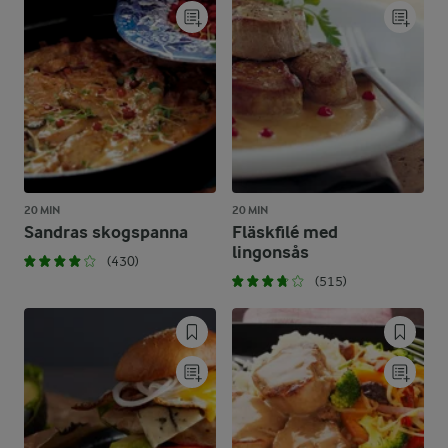
20 MIN
20 MIN
Sandras skogspanna
Fläskfilé med
lingonsås
(430)
(515)