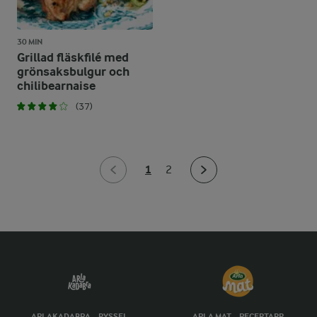
30 MIN
Grillad fläskfilé med
grönsaksbulgur och
chilibearnaise
(37)
1
2
ARLAKADABRA – PYSSEL
ARLA MAT – RECEPTAPP