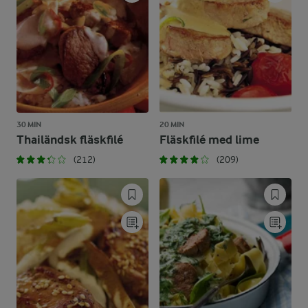
30 MIN
20 MIN
Thailändsk fläskfilé
Fläskfilé med lime
(212)
(209)