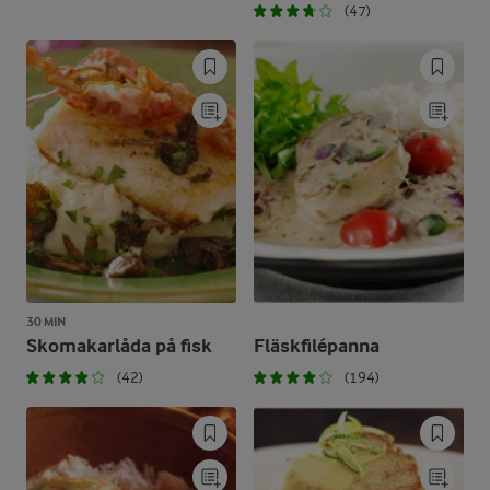
(47)
30 MIN
Skomakarlåda på fisk
Fläskfilépanna
(42)
(194)