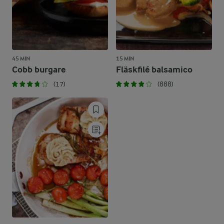
45 MIN
15 MIN
Cobb burgare
Fläskfilé balsamico
(17)
(888)