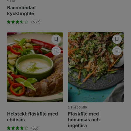
1 TIM
Baconlindad
kycklingfilé
(333)
1 TIM 30 MIN
Helstekt fläskfilé med
Fläskfilé med
chilisås
hoisinsås och
ingefära
(53)