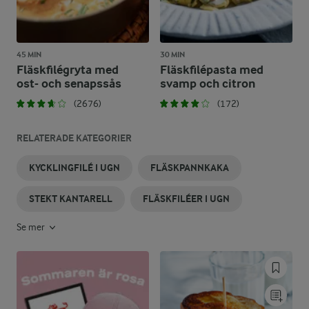
45 MIN
30 MIN
Fläskfilégryta med
Fläskfilépasta med
ost- och senapssås
svamp och citron
(2676)
(172)
RELATERADE KATEGORIER
KYCKLINGFILÉ I UGN
FLÄSKPANNKAKA
STEKT KANTARELL
FLÄSKFILÉER I UGN
Se mer