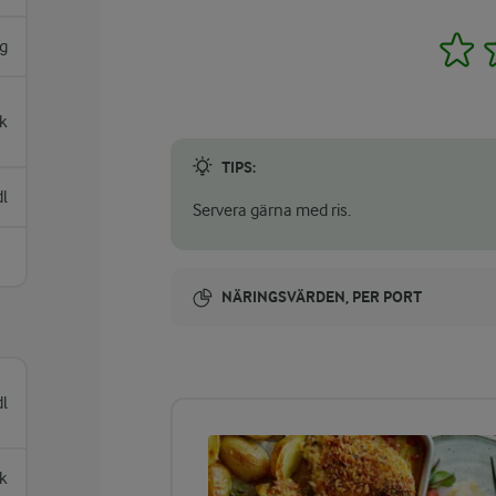
1
g
k
TIPS:
dl
Servera gärna med ris.
NÄRINGSVÄRDEN, PER PORT
Energi:
470 kcal
dl
ENERGIDISTRIBUTION %
NÄRINGSVÄRDEN PER PORT
sk