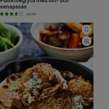
Fläskfilégryta med ost- och
senapssås
(2676)