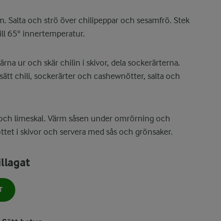
m. Salta och strö över chilipeppar och sesamfrö. Stek
ll 65° innertemperatur.
Kärna ur och skär chilin i skivor, dela sockerärterna.
lsätt chili, sockerärter och cashewnötter, salta och
 och limeskal. Värm såsen under omrörning och
ttet i skivor och servera med sås och grönsaker.
llagat
T