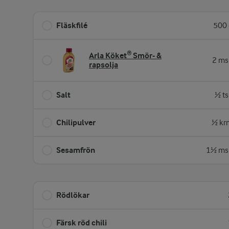
Fläskfilé
500 
Arla Köket® Smör- &
2 ms
rapsolja
Salt
½ ts
Chilipulver
½ kr
Sesamfrön
1½ ms
Rödlökar
Färsk röd chili