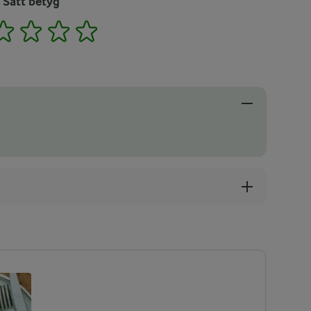
Sätt betyg
2
3
4
5