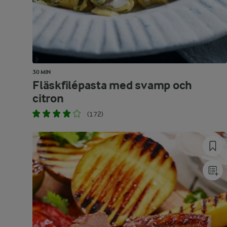
30 MIN
Fläskfilépasta med svamp och
citron
(172)