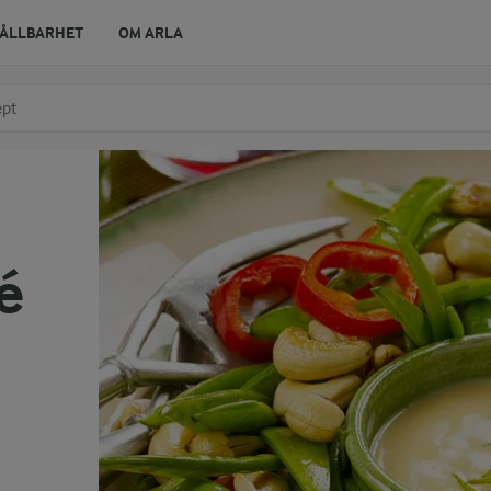
ÅLLBARHET
OM ARLA
r ingrediens
t få förslag
é