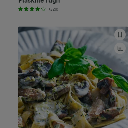
Fläskfilé i ugn
(228)