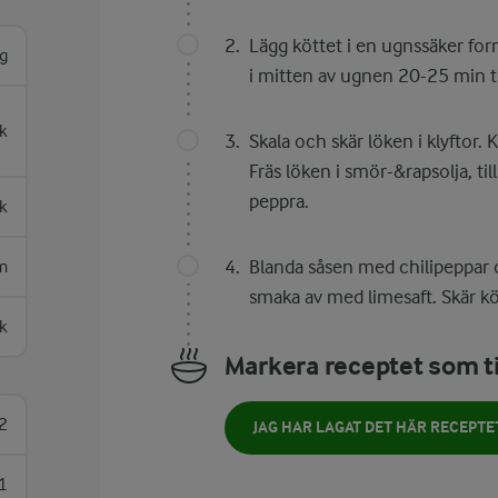
Lägg köttet i en ugnssäker for
g
i mitten av ugnen 20-25 min ti
k
Skala och skär löken i klyftor. 
Fräs löken i smör-&rapsolja, til
peppra.
k
Blanda såsen med chilipeppar
m
smaka av med limesaft. Skär kö
k
Markera receptet som ti
2
JAG HAR LAGAT DET HÄR RECEPTE
1