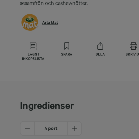
sesamfrön och cashewnötter.
Arla Mat
LÄGG I
SPARA
DELA
SKRIV 
INKÖPSLISTA
Ingredienser
4 port