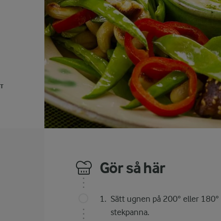
UT
Gör så här
Sätt ugnen på 200° eller 180° 
stekpanna.