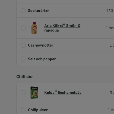
Sockerärter
150 
Arla Köket® Smör- &
1 ms
rapsolja
Cashewnötter
1 
Salt och peppar
Chilisås:
Kelda® Bechamelsås
5 
Chilipulver
1 t