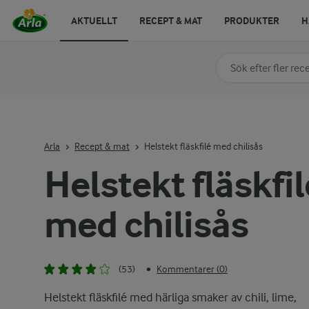
AKTUELLT
RECEPT & MAT
PRODUKTER
H
Sök på kategori elle
Skriv in sökord för at
Arla
Recept & mat
Helstekt fläskfilé med chilisås
Helstekt fläskfil
med chilisås
(53)
Kommentarer (0)
•
Helstekt fläskfilé med härliga smaker av chili, lime,