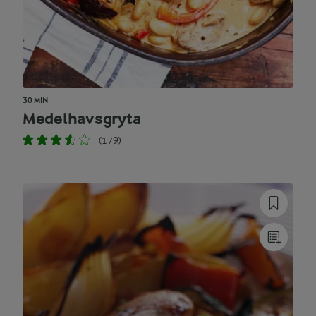
30 MIN
Medelhavsgryta
(179)