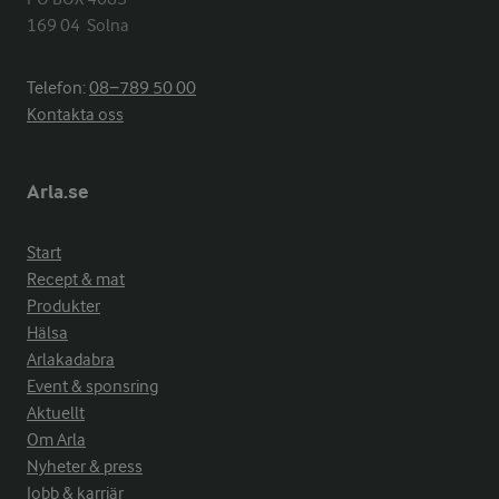
169 04  Solna
Telefon:
08−789 50 00
Kontakta oss
Arla.se
Start
Recept & mat
Produkter
Hälsa
Arlakadabra
Event & sponsring
Aktuellt
Om Arla
Nyheter & press
Jobb & karriär