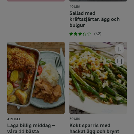
40 MIN
Sallad med
kräftstjärtar, ägg och
bulgur
(52)
30 MIN
ARTIKEL
Laga billig middag –
Kokt sparris med
våra 11 bästa
hackat ägg och brynt