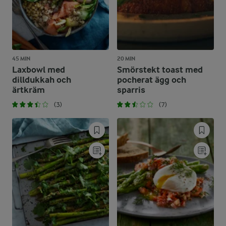
45 MIN
20 MIN
Laxbowl med
Smörstekt toast med
dilldukkah och
pocherat ägg och
ärtkräm
sparris
(3)
(7)