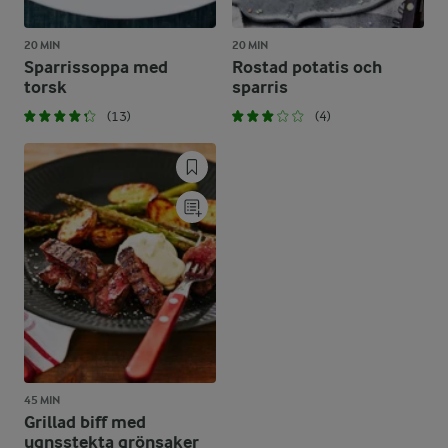
20 MIN
20 MIN
Sparrissoppa med
Rostad potatis och
torsk
sparris
(13)
(4)
45 MIN
Grillad biff med
ugnsstekta grönsaker