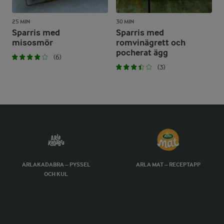
25 MIN
30 MIN
Sparris med
Sparris med
misosmör
romvinägrett och
pocherat ägg
(6)
(3)
ARLAKADABRA – PYSSEL
ARLA MAT – RECEPTAPP
OCH KUL