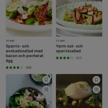
30 MIN
15 MIN
Sparris- och
Varm ost- och
avokadosallad med
sparrissallad
bacon och pocherat
(47)
ägg
(68)