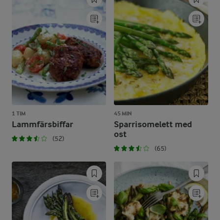
1 TIM
45 MIN
Lammfärsbiffar
Sparrisomelett med
ost
(52)
(65)