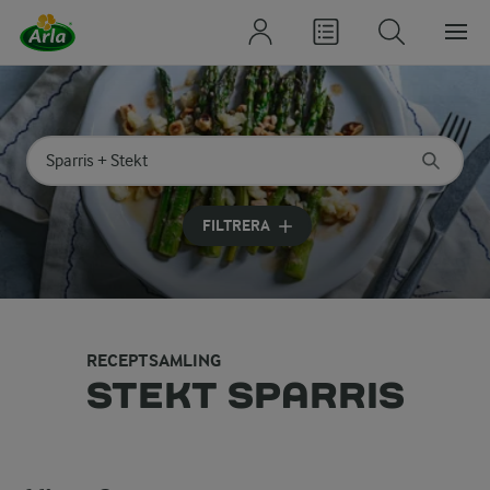
Sök på kategori eller ingrediens
Skriv in sökord för att få förslag
FILTRERA
RECEPTSAMLING
STEKT SPARRIS