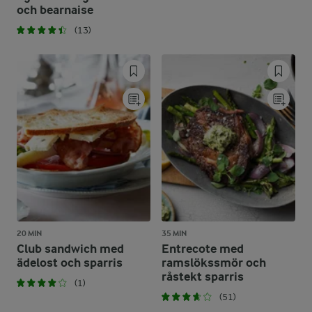
och bearnaise
(13)
20 MIN
35 MIN
Club sandwich med
Entrecote med
ädelost och sparris
ramslökssmör och
råstekt sparris
(1)
(51)