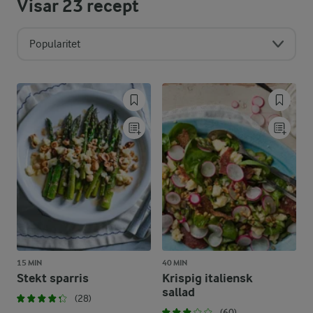
Visar
23
recept
Popularitet
15 MIN
40 MIN
Stekt sparris
Krispig italiensk
sallad
(28)
(60)