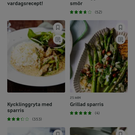
vardagsrecept!
smör
(52)
25 MIN
Kycklinggryta med
Grillad sparris
sparris
(4)
(353)