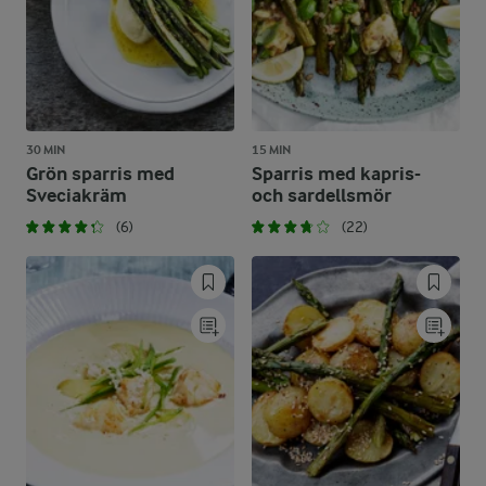
30 MIN
15 MIN
Grön sparris med
Sparris med kapris-
Sveciakräm
och sardellsmör
(6)
(22)