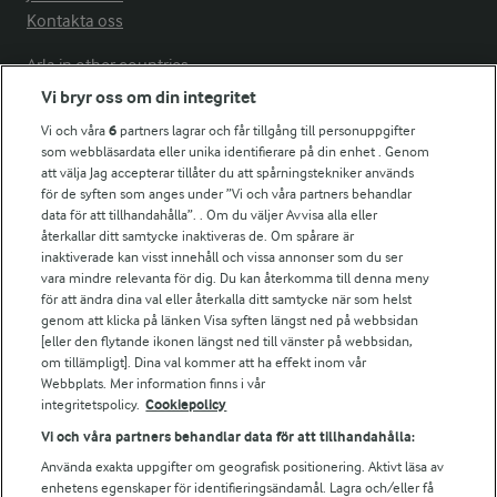
Kontakta oss
Arla in other countries
Vi bryr oss om din integritet
Vi och våra
6
partners lagrar och får tillgång till personuppgifter
Fler Arlasajter
som webbläsardata eller unika identifierare på din enhet . Genom
att välja Jag accepterar tillåter du att spårningstekniker används
för de syften som anges under ”Vi och våra partners behandlar
För ägare
data för att tillhandahålla”. . Om du väljer Avvisa alla eller
Arlas kundportal
återkallar ditt samtycke inaktiveras de. Om spårare är
Arla.com
inaktiverade kan visst innehåll och vissa annonser som du ser
vara mindre relevanta för dig. Du kan återkomma till denna meny
Falbygdens Ost
för att ändra dina val eller återkalla ditt samtycke när som helst
Arla webbshop
genom att klicka på länken Visa syften längst ned på webbsidan
Bildbank
[eller den flytande ikonen längst ned till vänster på webbsidan,
om tillämpligt]. Dina val kommer att ha effekt inom vår
Webbplats. Mer information finns i vår
integritetspolicy.
Cookiepolicy
Följ oss
Vi och våra partners behandlar data för att tillhandahålla:
Använda exakta uppgifter om geografisk positionering. Aktivt läsa av
enhetens egenskaper för identifieringsändamål. Lagra och/eller få