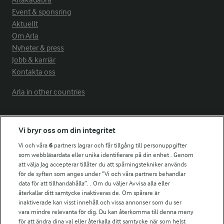
Arlakadabra
Event & sponsring
Aktuellt
Om Arla
Nyheter & press
Jobb & karriär
Kontakta oss
Arla in other countries
Fler Arlasajter
Vi bryr oss om din integritet
Vi och våra
6
partners lagrar och får tillgång till personuppgifter
För ägare
som webbläsardata eller unika identifierare på din enhet . Genom
att välja Jag accepterar tillåter du att spårningstekniker används
Arlas kundportal
för de syften som anges under ”Vi och våra partners behandlar
Arla.com
data för att tillhandahålla”. . Om du väljer Avvisa alla eller
Falbygdens Ost
återkallar ditt samtycke inaktiveras de. Om spårare är
Arla webbshop
inaktiverade kan visst innehåll och vissa annonser som du ser
vara mindre relevanta för dig. Du kan återkomma till denna meny
Bildbank
för att ändra dina val eller återkalla ditt samtycke när som helst