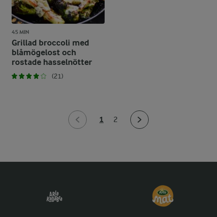
45 MIN
Grillad broccoli med
blåmögelost och
rostade hasselnötter
(21)
1
2