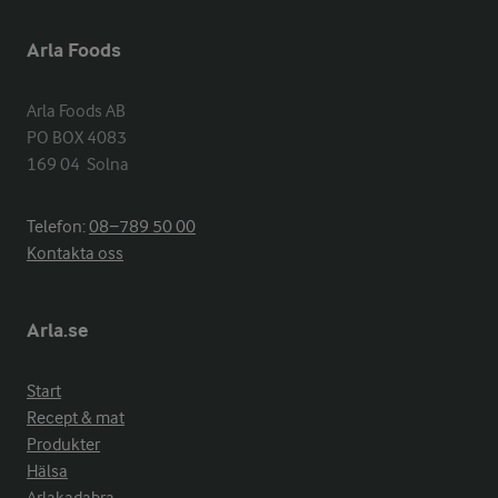
Arla Foods
Arla Foods AB

PO BOX 4083

169 04  Solna
Telefon:
08−789 50 00
Kontakta oss
Arla.se
Start
Recept & mat
Produkter
Hälsa