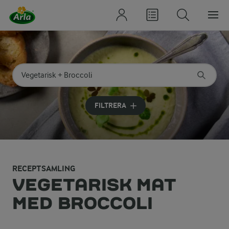
Sök på kategori eller ingrediens
Skriv in sökord för att få förslag
FILTRERA
RECEPTSAMLING
VEGETARISK MAT
MED BROCCOLI