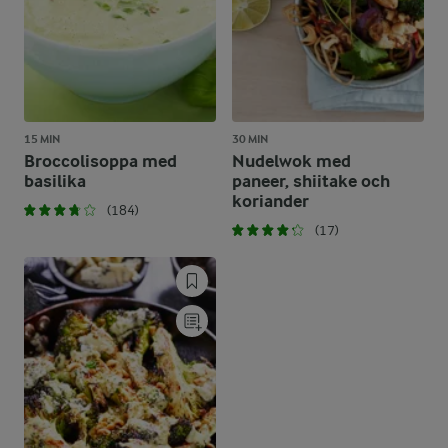
15 MIN
30 MIN
Broccolisoppa med
Nudelwok med
basilika
paneer, shiitake och
koriander
(184)
(17)