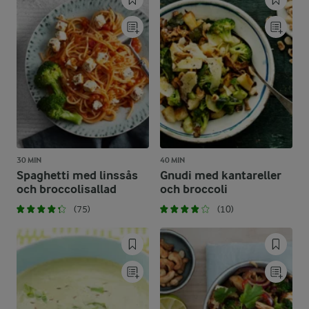
30 MIN
40 MIN
Spaghetti med linssås
Gnudi med kantareller
och broccolisallad
och broccoli
(75)
(10)