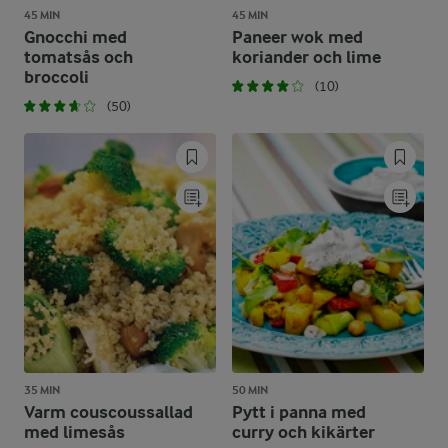
45 MIN
45 MIN
Gnocchi med
Paneer wok med
tomatsås och
koriander och lime
broccoli
(10)
(50)
35 MIN
50 MIN
Varm couscoussallad
Pytt i panna med
med limesås
curry och kikärter