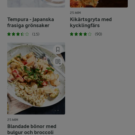
25 MIN
Tempura - Japanska
Kikärtsgryta med
frasiga grönsaker
kycklingfärs
(15)
(90)
25 MIN
Blandade bönor med
bulgur och broccoli