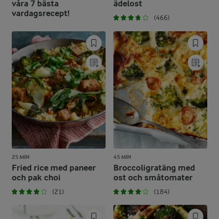
våra 7 bästa
ädelost
vardagsrecept!
(466)
25 MIN
45 MIN
Fried rice med paneer
Broccoligratäng med
och pak choi
ost och småtomater
(21)
(184)