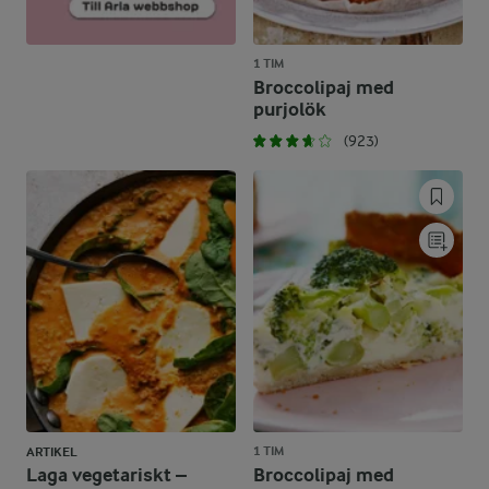
1 TIM
Broccolipaj med
purjolök
(923)
1 TIM
ARTIKEL
Laga vegetariskt –
Broccolipaj med