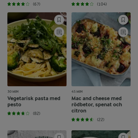
(67)
(104)
30 MIN
45 MIN
Vegetarisk pasta med
Mac and cheese med
pesto
rödbetor, spenat och
citron
(82)
(22)