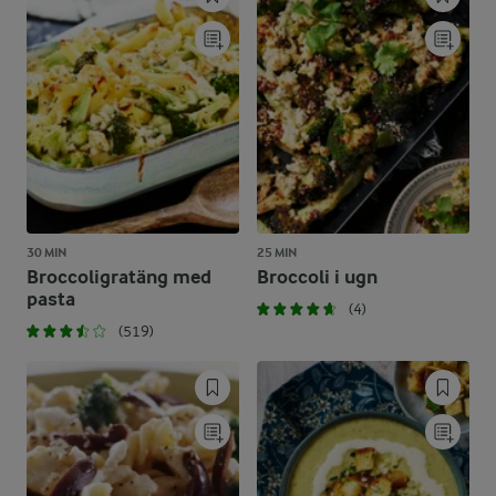
30 MIN
25 MIN
Broccoligratäng med
Broccoli i ugn
pasta
(4)
(519)