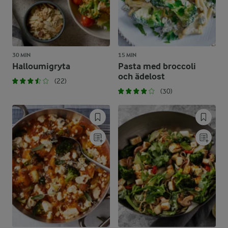
30 MIN
15 MIN
Halloumigryta
Pasta med broccoli
och ädelost
(22)
(30)