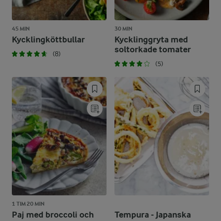
45 MIN
30 MIN
Kycklingköttbullar
Kycklinggryta med
soltorkade tomater
(8)
(5)
1 TIM 20 MIN
Paj med broccoli och
Tempura - Japanska