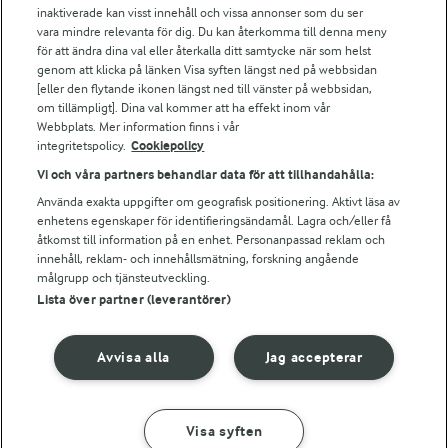
Arla webbshop
inaktiverade kan visst innehåll och vissa annonser som du ser
vara mindre relevanta för dig. Du kan återkomma till denna meny
Bildbank
för att ändra dina val eller återkalla ditt samtycke när som helst
genom att klicka på länken Visa syften längst ned på webbsidan
[eller den flytande ikonen längst ned till vänster på webbsidan,
om tillämpligt]. Dina val kommer att ha effekt inom vår
Följ oss
Webbplats. Mer information finns i vår
integritetspolicy.
Cookiepolicy
Vi och våra partners behandlar data för att tillhandahålla:
Använda exakta uppgifter om geografisk positionering. Aktivt läsa av
enhetens egenskaper för identifieringsändamål. Lagra och/eller få
åtkomst till information på en enhet. Personanpassad reklam och
innehåll, reklam- och innehållsmätning, forskning angående
målgrupp och tjänsteutveckling.
Lista över partner (leverantörer)
© 2026 Arla Foods
Ändra cookie-inställningar
Avvisa alla
Jag accepterar
Integritetspolicy
Om cookies
Visa syften