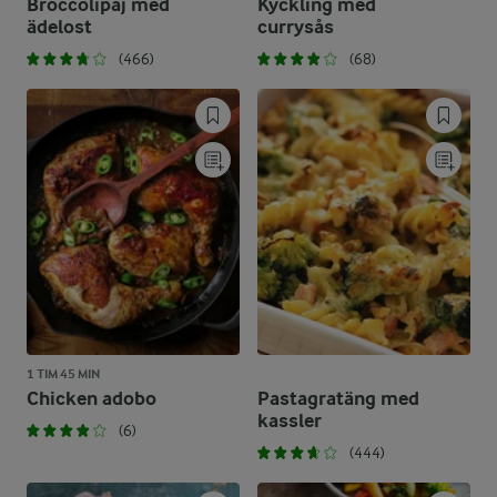
Broccolipaj med
Kyckling med
ädelost
currysås
(466)
(68)
1 TIM 45 MIN
Chicken adobo
Pastagratäng med
kassler
(6)
(444)