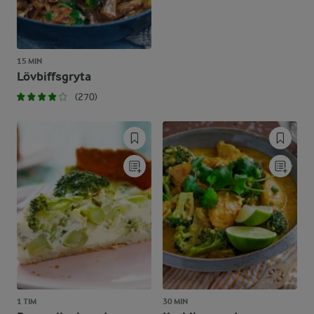
15 MIN
Lövbiffsgryta
(270)
1 TIM
30 MIN