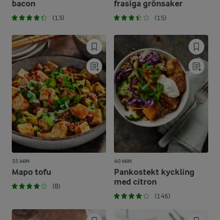
bacon
frasiga grönsaker
(13)
(15)
35 MIN
40 MIN
Mapo tofu
Pankostekt kyckling
med citron
(8)
(146)