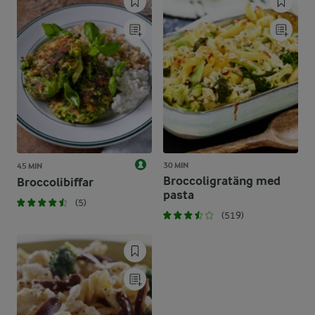
30 MIN
45 MIN
Broccoligratäng med
Broccolibiffar
pasta
(5)
(519)