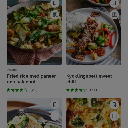
25 MIN
Fried rice med paneer
Kycklingspett sweet
och pak choi
chili
(21)
(31)