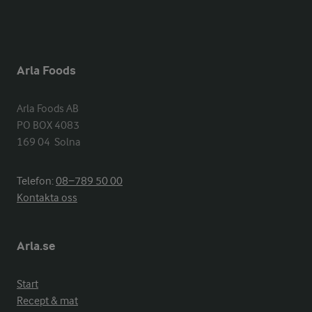
Arla Foods
Arla Foods AB

PO BOX 4083

169 04  Solna
Telefon:
08−789 50 00
Kontakta oss
Arla.se
Start
Recept & mat