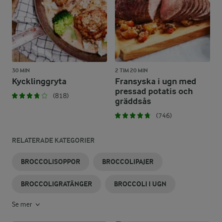
30 MIN
2 TIM 20 MIN
Kycklinggryta
Fransyska i ugn med
pressad potatis och
(818)
gräddsås
(746)
RELATERADE KATEGORIER
BROCCOLISOPPOR
BROCCOLIPAJER
BROCCOLIGRATÄNGER
BROCCOLI I UGN
Se mer