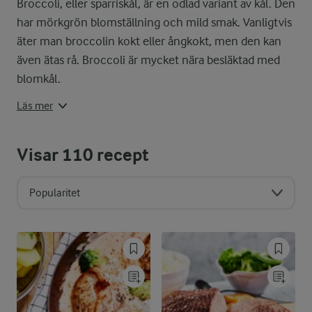
Broccoli, eller sparriskål, är en odlad variant av kål. Den
har mörkgrön blomställning och mild smak. Vanligtvis
äter man broccolin kokt eller ångkokt, men den kan
även ätas rå. Broccoli är mycket nära besläktad med
blomkål.
Läs mer
Visar
110
recept
Popularitet