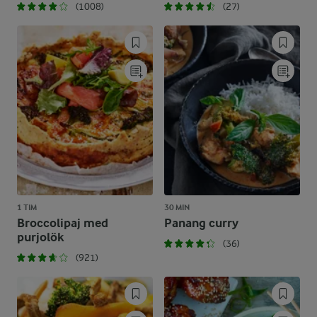
(1008)
(27)
1 TIM
30 MIN
Broccolipaj med
Panang curry
purjolök
(36)
(921)