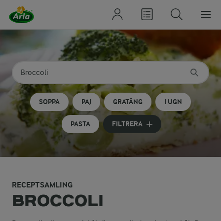
Sök på kategori eller ingrediens
Skriv in sökord för att få förslag
SOPPA
PAJ
GRATÄNG
I UGN
PASTA
FILTRERA
RECEPTSAMLING
Kalorier i broccoli
BROCCOLI
Broccoli har 40 kcal per 100 g.