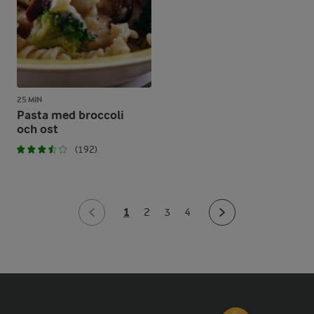
25 MIN
Pasta med broccoli
och ost
(192)
1
2
3
4