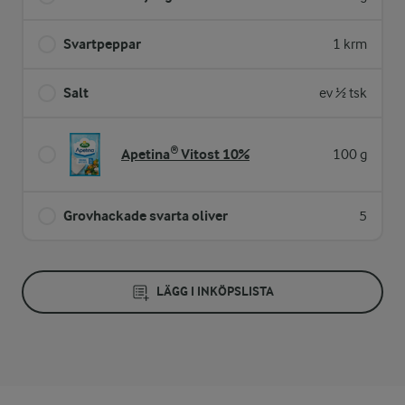
Svartpeppar
1 krm
Salt
ev ½ tsk
Apetina® Vitost 10%
100 g
Grovhackade svarta oliver
5
LÄGG I INKÖPSLISTA