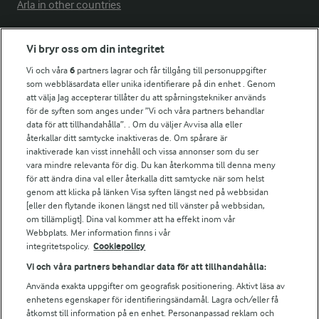
Arla in other countries
Vi bryr oss om din integritet
Fler Arlasajter
Vi och våra
6
partners lagrar och får tillgång till personuppgifter
som webbläsardata eller unika identifierare på din enhet . Genom
För ägare
att välja Jag accepterar tillåter du att spårningstekniker används
Arlas kundportal
för de syften som anges under ”Vi och våra partners behandlar
data för att tillhandahålla”. . Om du väljer Avvisa alla eller
Arla.com
återkallar ditt samtycke inaktiveras de. Om spårare är
Falbygdens Ost
inaktiverade kan visst innehåll och vissa annonser som du ser
Arla webbshop
vara mindre relevanta för dig. Du kan återkomma till denna meny
Bildbank
för att ändra dina val eller återkalla ditt samtycke när som helst
genom att klicka på länken Visa syften längst ned på webbsidan
[eller den flytande ikonen längst ned till vänster på webbsidan,
om tillämpligt]. Dina val kommer att ha effekt inom vår
Webbplats. Mer information finns i vår
Följ oss
integritetspolicy.
Cookiepolicy
Vi och våra partners behandlar data för att tillhandahålla:
Använda exakta uppgifter om geografisk positionering. Aktivt läsa av
enhetens egenskaper för identifieringsändamål. Lagra och/eller få
åtkomst till information på en enhet. Personanpassad reklam och