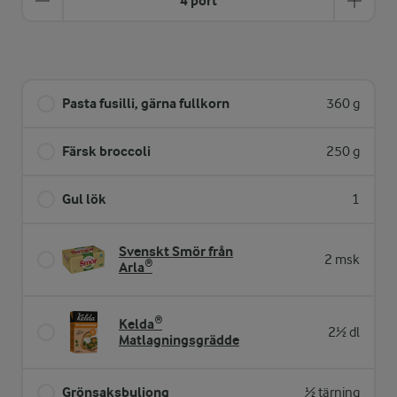
4 port
Pasta fusilli, gärna fullkorn
360 g
Färsk broccoli
250 g
Gul lök
1
Svenskt Smör från
2 msk
Arla®
Kelda®
2½ dl
Matlagningsgrädde
Grönsaksbuljong
½ tärning