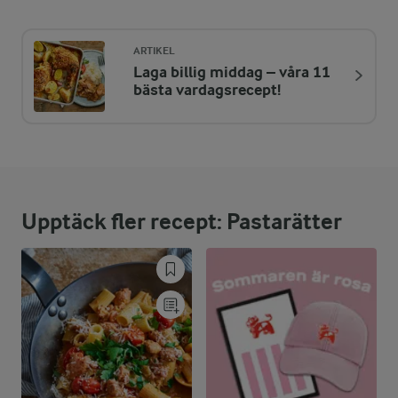
551 kcal
ARTIKEL
Laga billig middag – våra 11
ENERGIDISTRIBUTION %
NÄRINGSVÄRDEN PER PORT
bästa vardagsrecept!
-
5,9 g
Fiber:
15,2 %
20,6 g
Protein:
Upptäck fler recept: Pastarätter
32,8 %
20,4 g
Fett:
52 %
70,5 g
Kolhydrater: