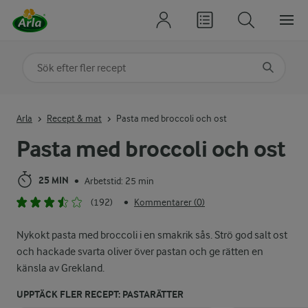
Sök på kategori eller ingrediens
Skriv in sökord för att få förslag
Arla
Recept & mat
Pasta med broccoli och ost
Pasta med broccoli och ost
25 MIN
Arbetstid: 25 min
•
(192)
Kommentarer (0)
•
Nykokt pasta med broccoli i en smakrik sås. Strö god salt ost
och hackade svarta oliver över pastan och ge rätten en
känsla av Grekland.
UPPTÄCK FLER RECEPT: PASTARÄTTER