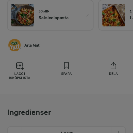
30 MIN
1
Salsicciapasta
L
Arla Mat
LÄGG I
SPARA
DELA
INKÖPSLISTA
Ingredienser