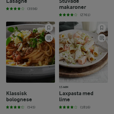
Lasagne
Stuvade
makaroner
(3556)
(2761)
15 MIN
Klassisk
Laxpasta med
bolognese
lime
(545)
(1816)