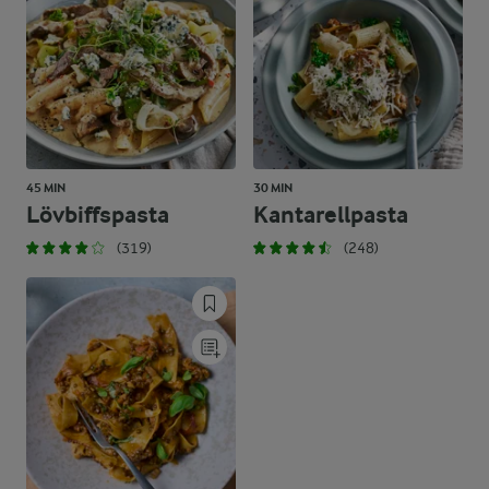
45 MIN
30 MIN
Lövbiffspasta
Kantarellpasta
(319)
(248)