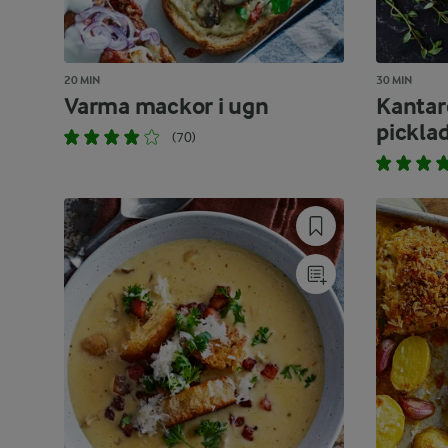
20 MIN
30 MIN
Varma mackor i ugn
Kantar
pickla
(70)