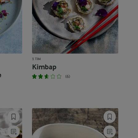
1 TIM
Kimbap
e
(6)