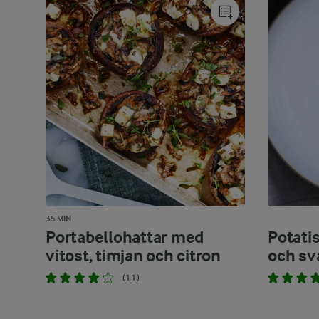
35 MIN
Portabellohattar med
Potati
vitost, timjan och citron
och sv
(11)