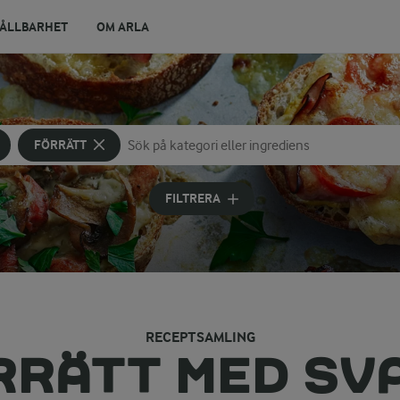
ÅLLBARHET
OM ARLA
FÖRRÄTT
Sök på kategori eller ingrediens
Skriv in sökord för att få förslag
FILTRERA
RECEPTSAMLING
RRÄTT MED SV