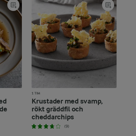
1 TIM
med
Krustader med svamp,
dde
rökt gräddfil och
cheddarchips
(9)