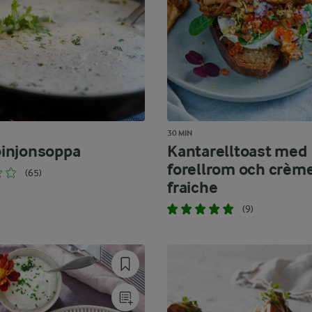
30 MIN
injonsoppa
Kantarelltoast med
forellrom och crèm
(65)
fraiche
(9)