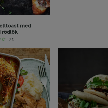
elltoast med
d rödlök
(47)