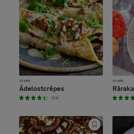
40 MIN
40 MIN
Ädelostcrêpes
Råraka
(24)