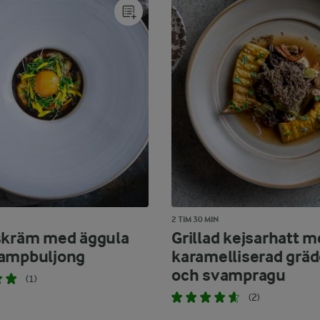
2 TIM 30 MIN
skräm med äggula
Grillad kejsarhatt 
ampbuljong
karamelliserad grä
och svampragu
(1)
(2)