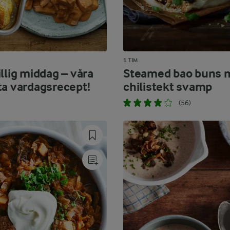
1 TIM
llig middag – våra
Steamed bao buns 
ta vardagsrecept!
chilistekt svamp
(56)