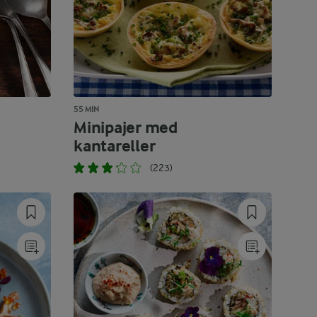
55 MIN
Minipajer med
kantareller
(223)