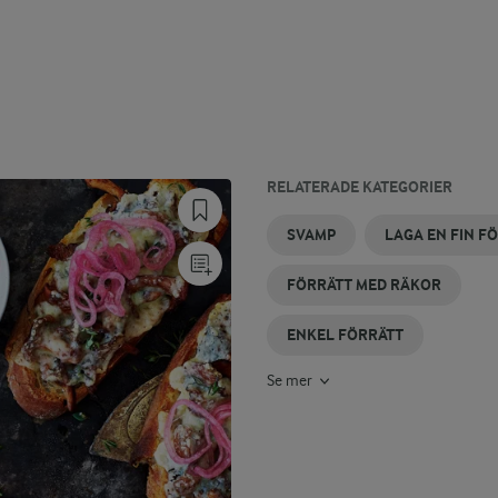
RELATERADE KATEGORIER
SVAMPOMELETT
SVAMPRISOTTO
SVAMPTOAST
SVAMPPASTA
NYA
SVAMPPAJ
SVAMP
LAGA EN FIN F
FÖRRÄTTER
FÖRRÄTT MED RÄKOR
ENKEL FÖRRÄTT
Se mer