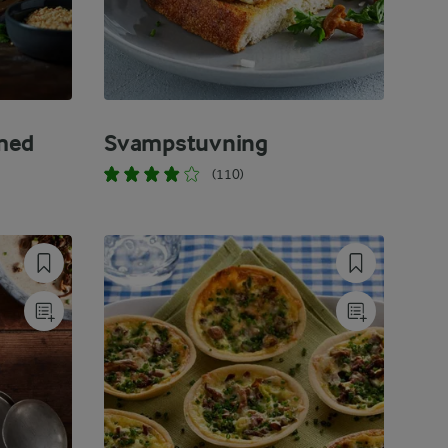
med
Svampstuvning
(110)