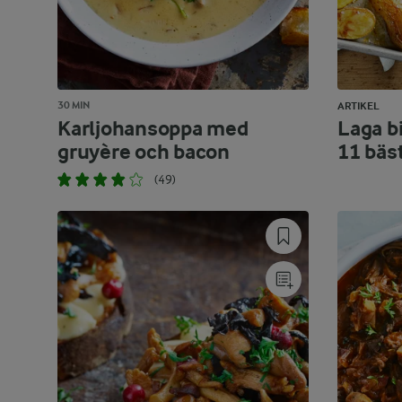
30 MIN
ARTIKEL
Karljohansoppa med
Laga bi
gruyère och bacon
11 bäs
(49)