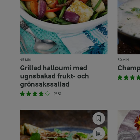
45 MIN
30 MIN
Grillad halloumi med
Champ
ugnsbakad frukt- och
grönsakssallad
(55)