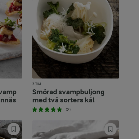
3 TIM
svamp
Smörad svampbuljong
onnäs
med två sorters kål
(2)