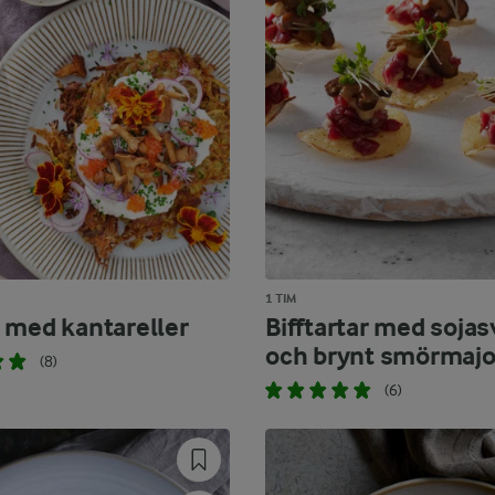
1 TIM
 med kantareller
Bifftartar med soja
och brynt smörmaj
(8)
(6)