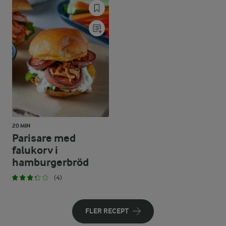
20 MIN
Parisare med
falukorv i
hamburgerbröd
(4)
FLER RECEPT