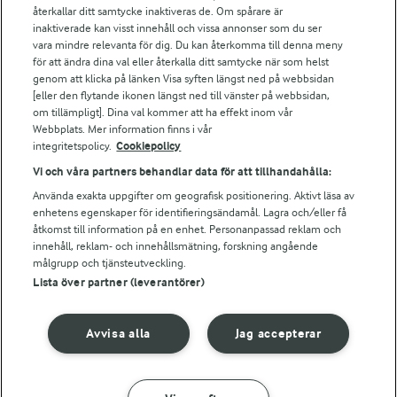
Arlas kundportal
återkallar ditt samtycke inaktiveras de. Om spårare är
Arla.com
inaktiverade kan visst innehåll och vissa annonser som du ser
vara mindre relevanta för dig. Du kan återkomma till denna meny
Falbygdens Ost
för att ändra dina val eller återkalla ditt samtycke när som helst
Arla webbshop
genom att klicka på länken Visa syften längst ned på webbsidan
Bildbank
[eller den flytande ikonen längst ned till vänster på webbsidan,
om tillämpligt]. Dina val kommer att ha effekt inom vår
Webbplats. Mer information finns i vår
integritetspolicy.
Cookiepolicy
Följ oss
Vi och våra partners behandlar data för att tillhandahålla:
Använda exakta uppgifter om geografisk positionering. Aktivt läsa av
enhetens egenskaper för identifieringsändamål. Lagra och/eller få
åtkomst till information på en enhet. Personanpassad reklam och
innehåll, reklam- och innehållsmätning, forskning angående
målgrupp och tjänsteutveckling.
Lista över partner (leverantörer)
© 2026 Arla Foods
Avvisa alla
Jag accepterar
Ändra cookie-inställningar
Integritetspolicy