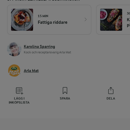
3
15 MIN
K
Fattiga riddare
p
Karolina Sparring
Kock och receptansvarig Arla Mat
Arla Mat
LÄGG I
SPARA
DELA
INKÖPSLISTA