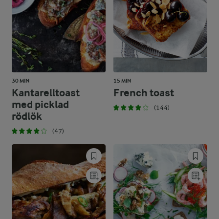
30 MIN
15 MIN
Kantarelltoast
French toast
med picklad
(144)
rödlök
(47)