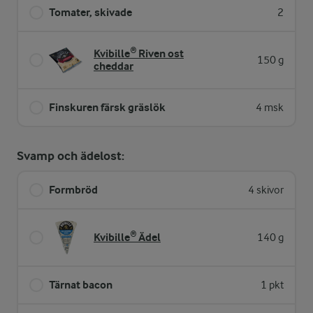
Tomater, skivade
2
Kvibille® Riven ost
150 g
cheddar
Finskuren färsk gräslök
4 msk
Svamp och ädelost:
Formbröd
4 skivor
Kvibille® Ädel
140 g
Tärnat bacon
1 pkt