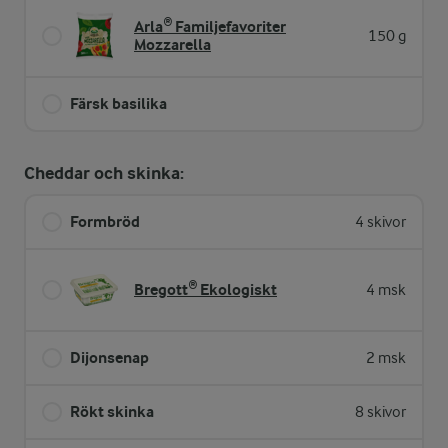
Arla® Familjefavoriter
150 g
Mozzarella
Färsk basilika
Cheddar och skinka:
Formbröd
4 skivor
Bregott® Ekologiskt
4 msk
Dijonsenap
2 msk
Rökt skinka
8 skivor