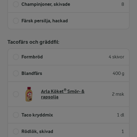
Champinjoner, skivade
8
Färsk persilja, hackad
Tacofärs och gräddfil:
Formbröd
4 skivor
Blandfärs
400 g
Arla Köket® Smör- &
2 msk
rapsolja
Taco kryddmix
1 dl
Rödlök, skivad
1