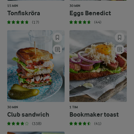
15 MIN
30 MIN
Tonfiskröra
Eggs Benedict
(17)
(44)
30 MIN
1 TIM
Club sandwich
Bookmaker toast
(338)
(41)