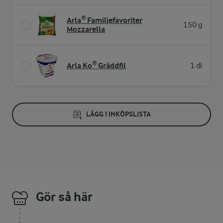
Arla® Familjefavoriter
150 g
Mozzarella
Arla Ko® Gräddfil
1 dl
LÄGG I INKÖPSLISTA
Gör så här