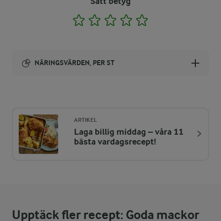
Sätt betyg
1
2
3
4
5
NÄRINGSVÄRDEN, PER ST
Energi:
414 kcal
ARTIKEL
Laga billig middag – våra 11
ENERGIDISTRIBUTION %
NÄRINGSVÄRDEN PER ST
bästa vardagsrecept!
-
3,4 g
Fiber:
22 %
22,4 g
Protein:
Upptäck fler recept: Goda mackor
57,4 %
26,9 g
Fett: