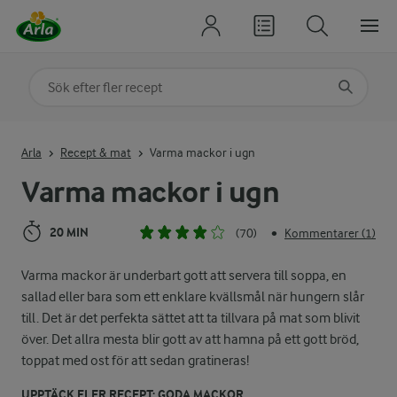
Sök på kategori eller ingrediens
Skriv in sökord för att få förslag
Arla
Recept & mat
Varma mackor i ugn
Varma mackor i ugn
20 MIN
(70)
Kommentarer (1)
•
Varma mackor är underbart gott att servera till soppa, en
sallad eller bara som ett enklare kvällsmål när hungern slår
till. Det är det perfekta sättet att ta tillvara på mat som blivit
över. Det allra mesta blir gott av att hamna på ett gott bröd,
toppat med ost för att sedan gratineras!
UPPTÄCK FLER RECEPT: GODA MACKOR