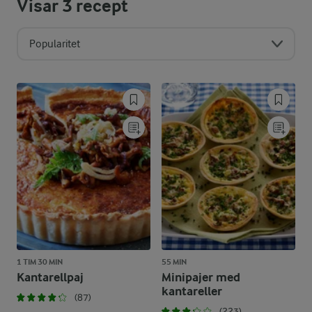
Visar
3
recept
Popularitet
1 TIM 30 MIN
55 MIN
Kantarellpaj
Minipajer med
kantareller
(87)
(223)