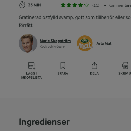
35 MIN
(11)
Kommentarer
•
Gratinerad ostfylld svamp, gott som tillbehör eller s
förrätt.
Marie Skogström
Arla Mat
Kock och krögare
LÄGG I
SPARA
DELA
SKRIV 
INKÖPSLISTA
Ingredienser