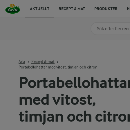
AKTUELLT
RECEPT & MAT
PRODUKTER
H
Sök på kategori elle
Skriv in sökord för at
Arla
Recept & mat
Portabellohattar med vitost, timjan och citron
Portabellohatta
med vitost,
timjan och citro