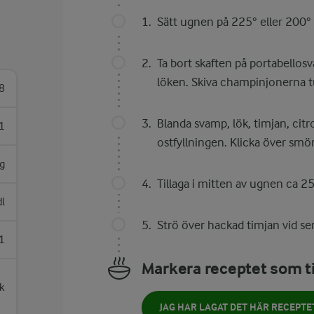
Sätt ugnen på 225° eller 200° 
Ta bort skaften på portabellos
löken. Skiva champinjonerna t
8
Blanda svamp, lök, timjan, cit
1
ostfyllningen. Klicka över smör
g
Tillaga i mitten av ugnen ca 2
dl
Strö över hackad timjan vid se
 1
Markera receptet som ti
k
JAG HAR LAGAT DET HÄR RECEPTE