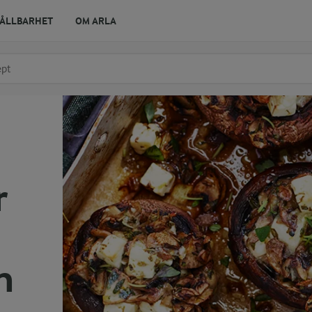
ÅLLBARHET
OM ARLA
r ingrediens
t få förslag
r
n