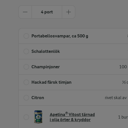
4 port
Portabellosvampar, ca 500 g
Schalottenlök
Champinjoner
100 
Hackad färsk timjan
½ 
Citron
rivet skal av
Apetina® Vitost tärnad
1 bur
i olja örter & kryddor