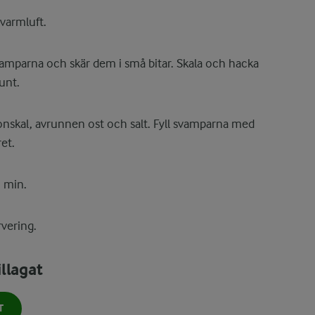
varmluft.
vamparna och skär dem i små bitar. Skala och hacka
unt.
ronskal, avrunnen ost och salt. Fyll svamparna med
et.
5 min.
rvering.
llagat
T