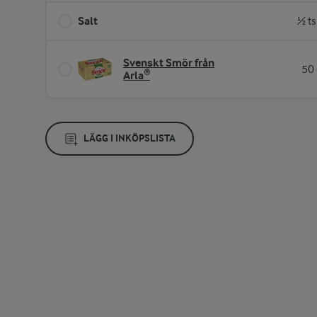
Salt
½ ts
Svenskt Smör från
50 
Arla®
LÄGG I INKÖPSLISTA