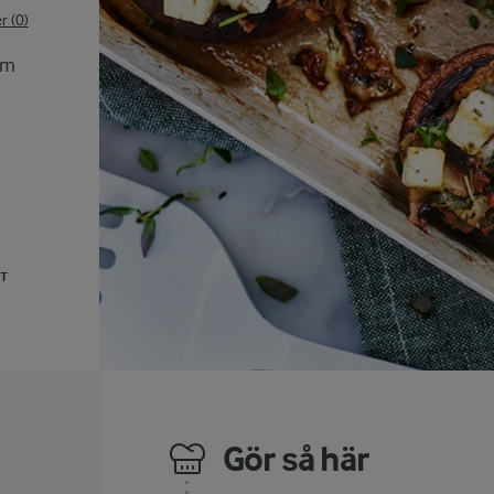
 (0)
om
UT
Gör så här