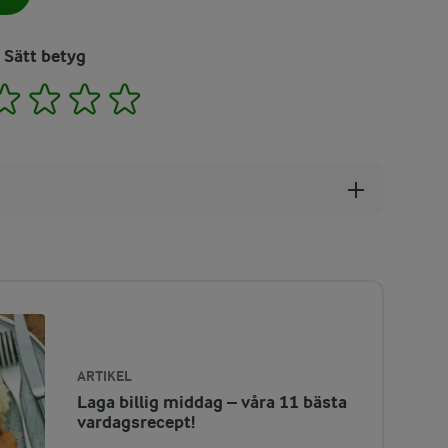
Sätt betyg
2
3
4
5
ARTIKEL
Laga billig middag – våra 11 bästa
vardagsrecept!