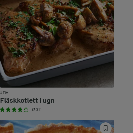
1 TIM
Fläskkotlett i ugn
(301)