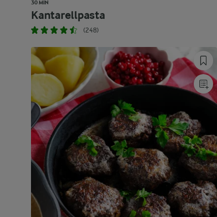
30 MIN
Kantarellpasta
(248)