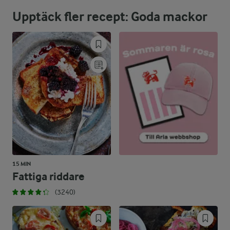
Upptäck fler recept: Goda mackor
37,8 %
45,2 g
Fett:
47,7 %
124 g
Kolhydrater:
15 MIN
Fattiga riddare
(3240)