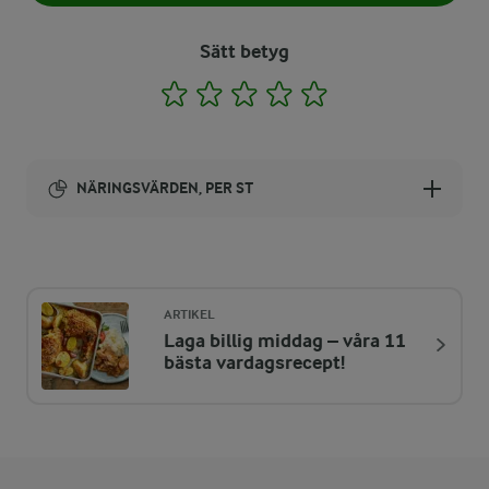
Sätt betyg
1
2
3
4
5
NÄRINGSVÄRDEN, PER ST
Energi:
1057 kcal
ARTIKEL
Laga billig middag – våra 11
ENERGIDISTRIBUTION %
NÄRINGSVÄRDEN PER ST
bästa vardagsrecept!
-
7,2 g
Fiber:
14,5 %
37,8 g
Protein: