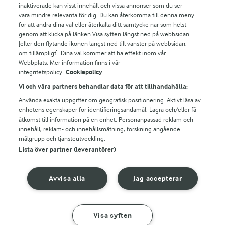
Arla webbshop
inaktiverade kan visst innehåll och vissa annonser som du ser
vara mindre relevanta för dig. Du kan återkomma till denna meny
Bildbank
för att ändra dina val eller återkalla ditt samtycke när som helst
genom att klicka på länken Visa syften längst ned på webbsidan
[eller den flytande ikonen längst ned till vänster på webbsidan,
om tillämpligt]. Dina val kommer att ha effekt inom vår
Följ oss
Webbplats. Mer information finns i vår
integritetspolicy.
Cookiepolicy
Vi och våra partners behandlar data för att tillhandahålla:
Använda exakta uppgifter om geografisk positionering. Aktivt läsa av
enhetens egenskaper för identifieringsändamål. Lagra och/eller få
åtkomst till information på en enhet. Personanpassad reklam och
innehåll, reklam- och innehållsmätning, forskning angående
målgrupp och tjänsteutveckling.
Lista över partner (leverantörer)
© 2026 Arla Foods
Ändra cookie-inställningar
Avvisa alla
Jag accepterar
Integritetspolicy
Om cookies
Visa syften
GÖR SÅ HÄR
INGREDIENSER