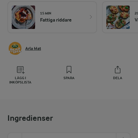
15 MIN
2
Fattiga riddare
V
Arla Mat
LÄGG I
SPARA
DELA
INKÖPSLISTA
Ingredienser