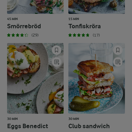
45 MIN
15 MIN
Smörrebröd
Tonfiskröra
(29)
(17)
30 MIN
30 MIN
Eggs Benedict
Club sandwich