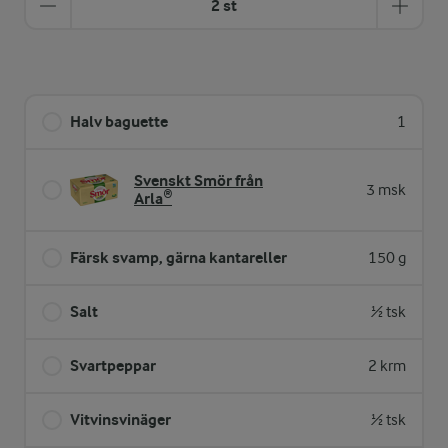
2 st
Halv baguette
1
Svenskt Smör från
3 msk
Arla®
Färsk svamp, gärna kantareller
150 g
Salt
½ tsk
Svartpeppar
2 krm
Vitvinsvinäger
½ tsk