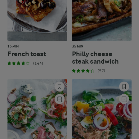
15 MIN
35 MIN
French toast
Philly cheese
steak sandwich
(144)
(57)