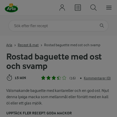
Sök på kategori eller ingrediens
Skriv in sökord för att få förslag
Arla
Recept & mat
Rostad baguette med ost och svamp
Rostad baguette med ost
och svamp
15 MIN
(16)
Kommentarer (0)
•
Välsmakande baguette med kantareller och en god ost. Njut
denna lyxiga macka som mellanmål eller förrätt med en kall
öl eller ett glas mjölk.
UPPTÄCK FLER RECEPT: GODA MACKOR