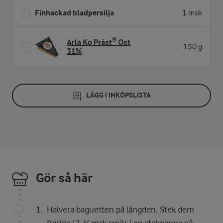
Finhackad bladpersilja
1 msk
Arla Ko Präst® Ost
150 g
31%
LÄGG I INKÖPSLISTA
Gör så här
Halvera baguetten på längden. Stek dem