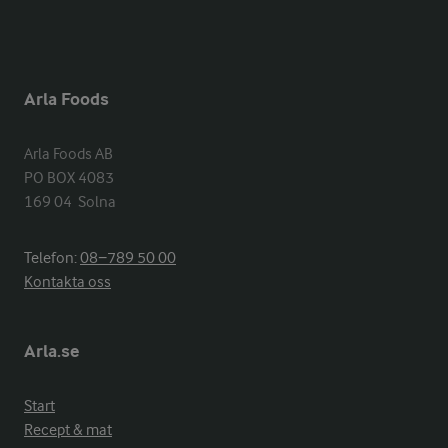
Arla Foods
Arla Foods AB

PO BOX 4083

169 04  Solna
Telefon:
08−789 50 00
Kontakta oss
Arla.se
Start
Recept & mat