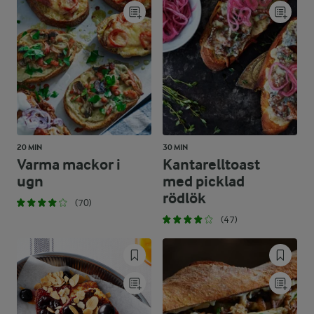
20 MIN
30 MIN
Varma mackor i
Kantarelltoast
ugn
med picklad
rödlök
(70)
(47)