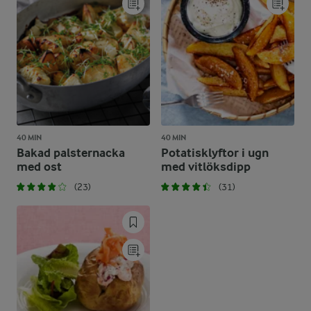
40 MIN
40 MIN
Bakad palsternacka
Potatisklyftor i ugn
med ost
med vitlöksdipp
(23)
(31)