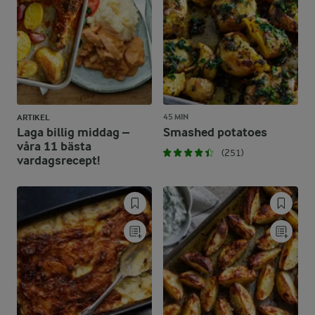
45 MIN
ARTIKEL
Laga billig middag –
Smashed potatoes
våra 11 bästa
(251)
vardagsrecept!