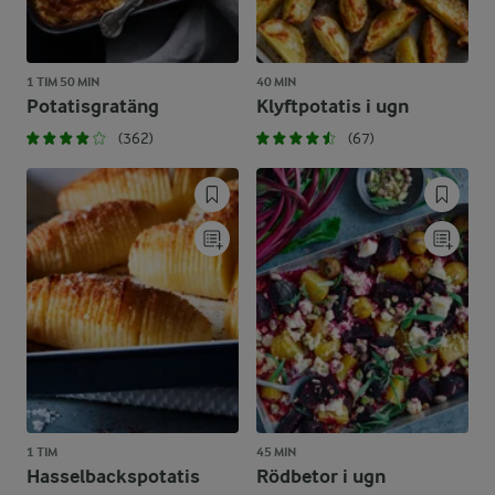
1 TIM 50 MIN
40 MIN
Potatisgratäng
Klyftpotatis i ugn
(362)
(67)
1 TIM
45 MIN
Hasselbackspotatis
Rödbetor i ugn