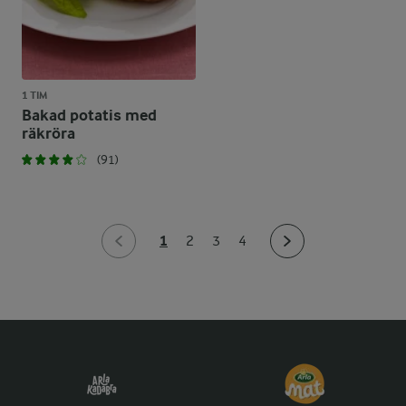
1 TIM
Bakad potatis med
räkröra
(91)
1
2
3
4