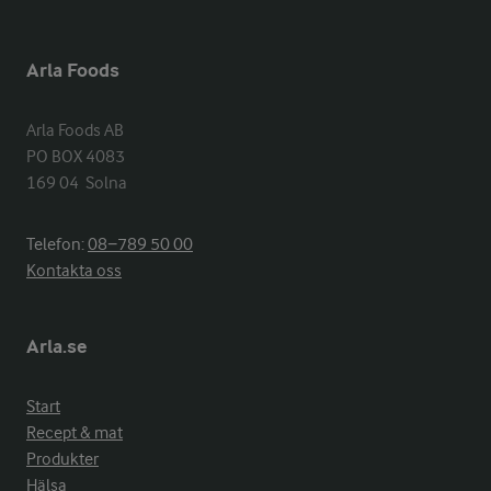
Arla Foods
Arla Foods AB

PO BOX 4083

169 04  Solna
Telefon:
08−789 50 00
Kontakta oss
Arla.se
Start
Recept & mat
Produkter
Hälsa