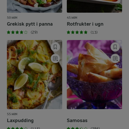
50 MIN
45 MIN
Grekisk pytt i panna
Rotfrukter i ugn
(29)
(13)
55 MIN
Laxpudding
Samosas
(115)
(286)