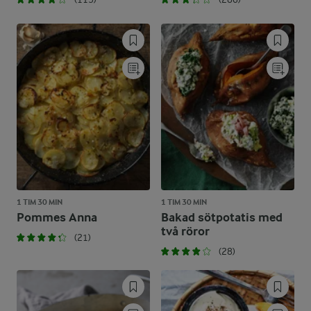
1 TIM 30 MIN
1 TIM 30 MIN
Pommes Anna
Bakad sötpotatis med
två röror
(21)
(28)