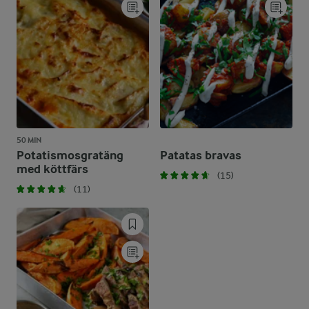
50 MIN
Potatismosgratäng
Patatas bravas
med köttfärs
(15)
(11)