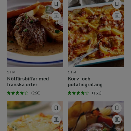
1 TIM
1 TIM
Nötfärsbiffar med
Korv- och
franska örter
potatisgratäng
(268)
(131)