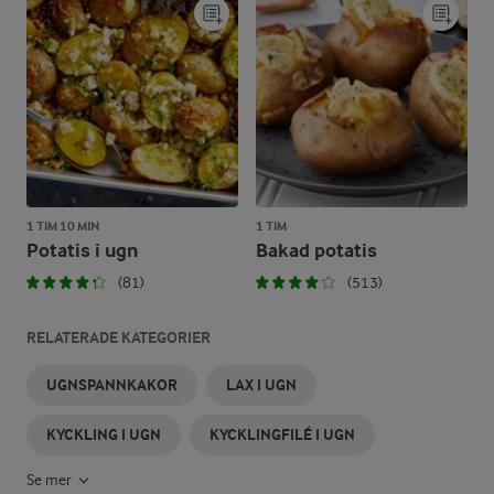
1 TIM 10 MIN
1 TIM
Potatis i ugn
Bakad potatis
(81)
(513)
RELATERADE KATEGORIER
UGNSPANNKAKOR
LAX I UGN
KYCKLING I UGN
KYCKLINGFILÉ I UGN
Se mer