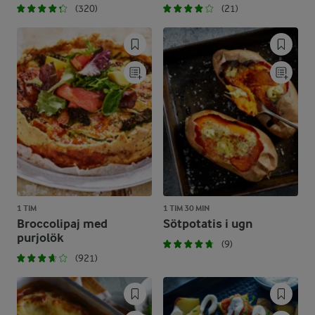
(320)
(21)
1 TIM
1 TIM 30 MIN
Broccolipaj med
Sötpotatis i ugn
purjolök
(9)
(921)