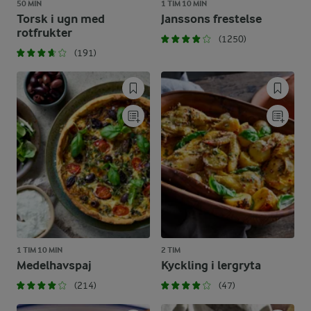
50 MIN
1 TIM 10 MIN
Torsk i ugn med
Janssons frestelse
rotfrukter
(1250)
(191)
1 TIM 10 MIN
2 TIM
Medelhavspaj
Kyckling i lergryta
(214)
(47)