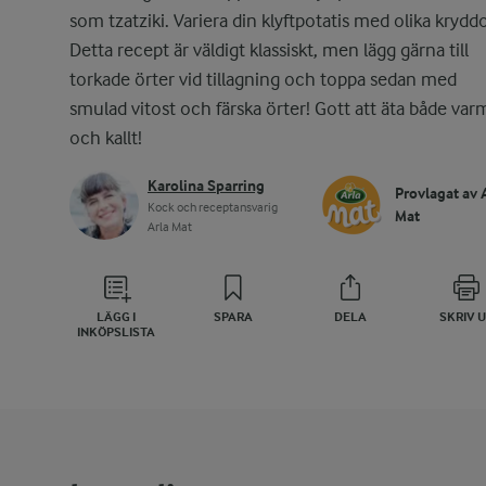
som tzatziki. Variera din klyftpotatis med olika kryddo
Detta recept är väldigt klassiskt, men lägg gärna till
torkade örter vid tillagning och toppa sedan med
smulad vitost och färska örter! Gott att äta både var
och kallt!
Karolina Sparring
Provlagat av 
Kock och receptansvarig
Mat
Arla Mat
LÄGG I
SPARA
DELA
SKRIV 
INKÖPSLISTA