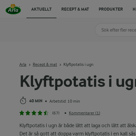
AKTUELLT
RECEPT & MAT
PRODUKTER
H
Sök på kategori elle
Skriv in sökord för at
Arla
Recept & mat
Klyftpotatis i ugn
Klyftpotatis i u
40 MIN
Arbetstid: 10 min
•
(67)
Kommentarer (1)
•
Klyftpotatis i ugn är både lätt att laga och lätt att älsk
Det är så gott att doppa varm klyftpotatis i en kall sås