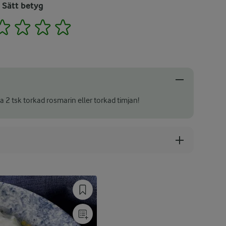
Sätt betyg
2
3
4
5
a 2 tsk torkad rosmarin eller torkad timjan!