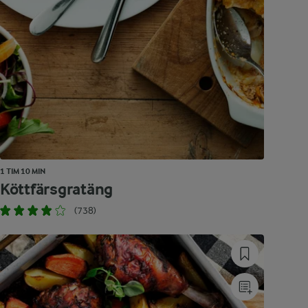
1 TIM 10 MIN
Köttfärsgratäng
(738)