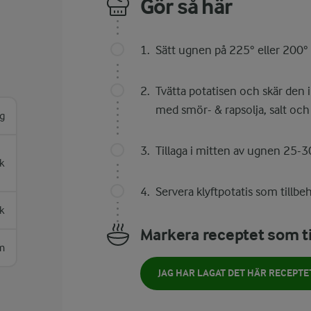
Gör så här
Sätt ugnen på 225° eller 200° 
Tvätta potatisen och skär den i
med smör- & rapsolja, salt och
g
Tillaga i mitten av ugnen 25-30 m
k
Servera klyftpotatis som tillbehör
sk
Markera receptet som ti
m
JAG HAR LAGAT DET HÄR RECEPTE