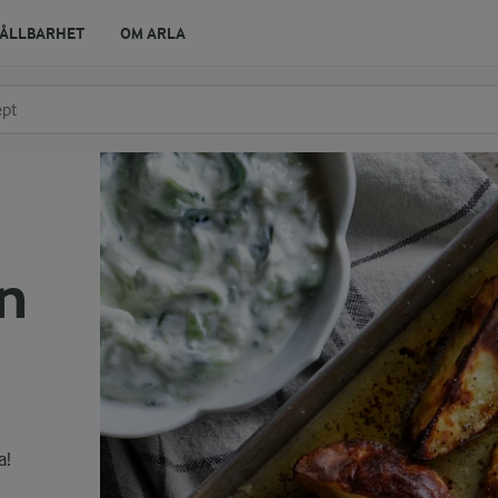
ÅLLBARHET
OM ARLA
r ingrediens
t få förslag
gn
a!