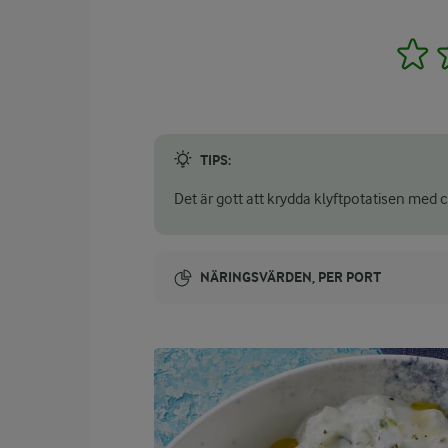
1
TIPS:
Det är gott att krydda klyftpotatisen med c
NÄRINGSVÄRDEN, PER PORT
Energi:
221 kcal
ENERGIDISTRIBUTION %
NÄRINGSVÄRDEN PER PORT