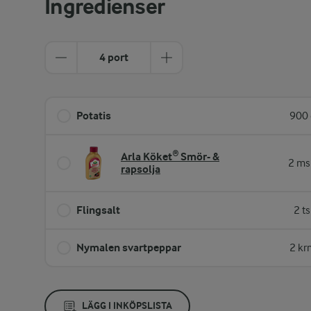
Ingredienser
4 port
Potatis
900 
Arla Köket® Smör- &
2 ms
rapsolja
Flingsalt
2 t
Nymalen svartpeppar
2 kr
LÄGG I INKÖPSLISTA