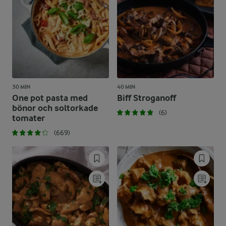
30 MIN
40 MIN
One pot pasta med
Biff Stroganoff
bönor och soltorkade
(6)
tomater
(669)