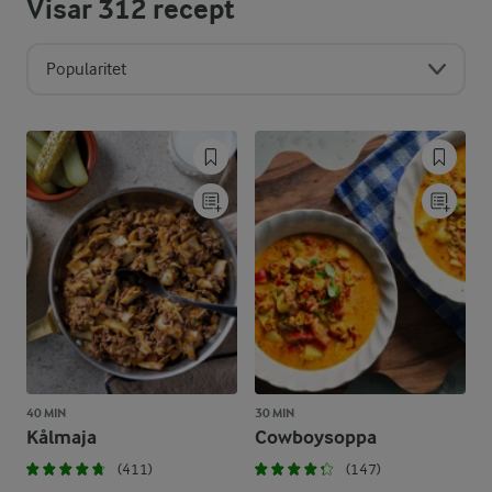
Visar
312
recept
Popularitet
40 MIN
30 MIN
Kålmaja
Cowboysoppa
(411)
(147)