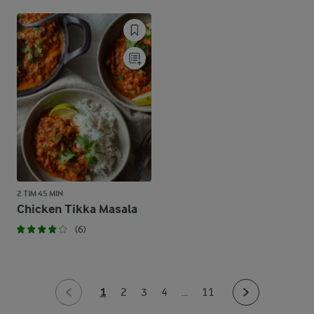
2 TIM 45 MIN
Chicken Tikka Masala
(6)
1
2
3
4
...
11