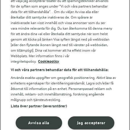
att välja Jag accepterar tillåter du att spårningstekniker används
för de syften som anges under ”Vi och våra partners behandlar
För ägare
data för att tillhandahålla”. . Om du väljer Avvisa alla eller
Arlas kundportal
återkallar ditt samtycke inaktiveras de. Om spårare är
Arla.com
inaktiverade kan visst innehåll och vissa annonser som du ser
vara mindre relevanta för dig. Du kan återkomma till denna meny
Falbygdens Ost
för att ändra dina val eller återkalla ditt samtycke när som helst
Arla webbshop
genom att klicka på länken Visa syften längst ned på webbsidan
Bildbank
[eller den flytande ikonen längst ned till vänster på webbsidan,
om tillämpligt]. Dina val kommer att ha effekt inom vår
Webbplats. Mer information finns i vår
integritetspolicy.
Cookiepolicy
Följ oss
Vi och våra partners behandlar data för att tillhandahålla:
Använda exakta uppgifter om geografisk positionering. Aktivt läsa av
enhetens egenskaper för identifieringsändamål. Lagra och/eller få
åtkomst till information på en enhet. Personanpassad reklam och
innehåll, reklam- och innehållsmätning, forskning angående
målgrupp och tjänsteutveckling.
Lista över partner (leverantörer)
© 2026 Arla Foods
Avvisa alla
Jag accepterar
Ändra cookie-inställningar