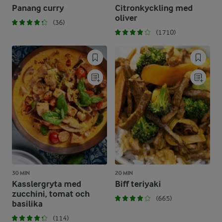
Panang curry
Citronkyckling med
oliver
(36)
(1710)
30 MIN
20 MIN
Kasslergryta med
Biff teriyaki
zucchini, tomat och
(665)
basilika
(114)