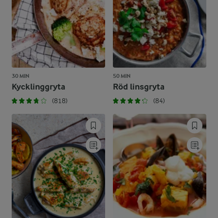
30 MIN
50 MIN
Kycklinggryta
Röd linsgryta
(818)
(84)