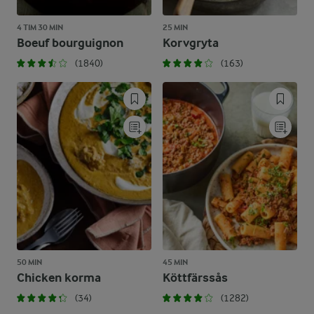
4 TIM 30 MIN
25 MIN
Boeuf bourguignon
Korvgryta
(1840)
(163)
50 MIN
45 MIN
Chicken korma
Köttfärssås
(34)
(1282)