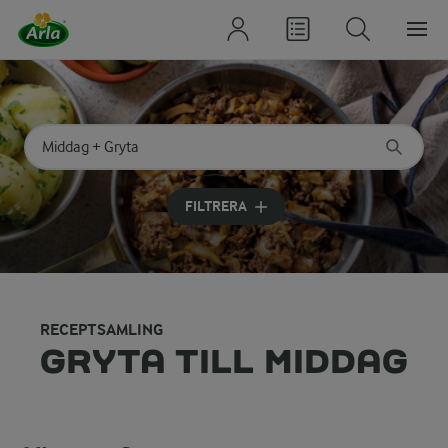
Sök på kategori eller ingrediens
Skriv in sökord för att få förslag
FILTRERA
RECEPTSAMLING
GRYTA TILL MIDDAG