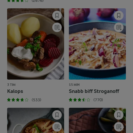
(2676)
3 TIM
15 MIN
Kalops
Snabb biff Stroganoff
(533)
(770)