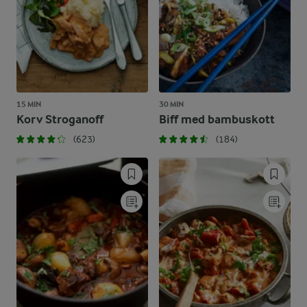
15 MIN
30 MIN
Korv Stroganoff
Biff med bambuskott
(623)
(184)