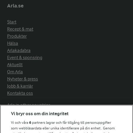
Arla.se
Start
Recept & mat
Produkter
Hälsa
Arlakadabra
Event & sponsring
Aktuellt
Om Arla
Nyheter & press
Jobb & karriär
Kontakta oss
Arla in other countries
Vi bryr oss om din integritet
Vi och våra
6
partners lagrar och får tillgång till personuppgifter
Fler Arlasajter
som webbläsardata eller unika identifierare på din enhet . Genom