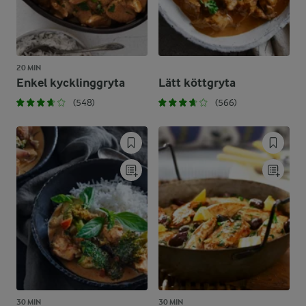
20 MIN
Enkel kycklinggryta
Lätt köttgryta
(548)
(566)
30 MIN
30 MIN