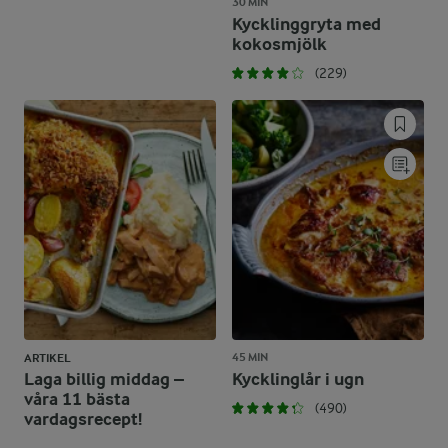
30 MIN
Kycklinggryta med
kokosmjölk
(229)
45 MIN
ARTIKEL
Laga billig middag –
Kycklinglår i ugn
våra 11 bästa
(490)
vardagsrecept!