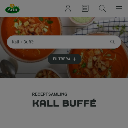
Sök på kategori eller ingrediens
Skriv in sökord för att få förslag
FILTRERA
RECEPTSAMLING
KALL BUFFÉ