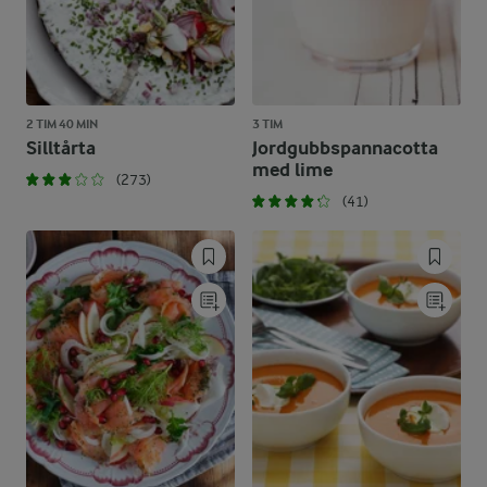
2 TIM 40 MIN
3 TIM
Silltårta
Jordgubbspannacotta
med lime
(273)
(41)