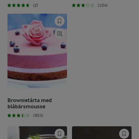
(2)
(104)
Brownietårta med
blåbärsmousse
(903)