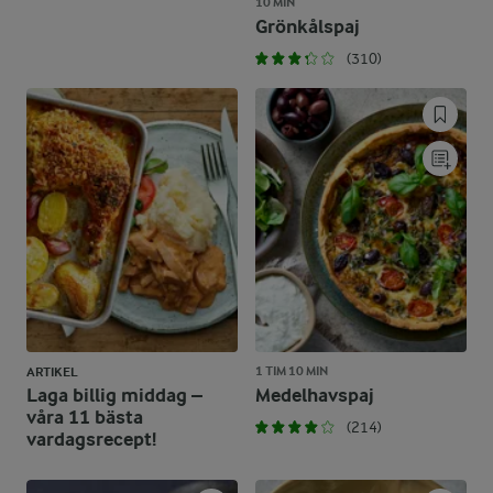
10 MIN
Grönkålspaj
(310)
1 TIM 10 MIN
ARTIKEL
Laga billig middag –
Medelhavspaj
våra 11 bästa
(214)
vardagsrecept!