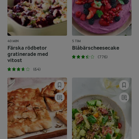
40 MIN
5 TIM
Färska rödbetor
Blåbärscheesecake
gratinerade med
(776)
vitost
(64)