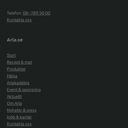
Telefon:
08−789 50 00
Kontakta oss
Arla.se
Start
Recept & mat
Produkter
Hälsa
Arlakadabra
Event & sponsring
Aktuellt
Om Arla
Nyheter & press
Jobb & karriär
Kontakta oss