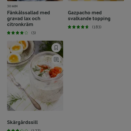
30 MIN
Fänkålssallad med
Gazpacho med
gravad lax och
svalkande topping
citronkräm
(183)
(3)
Skärgårdssill
(172)