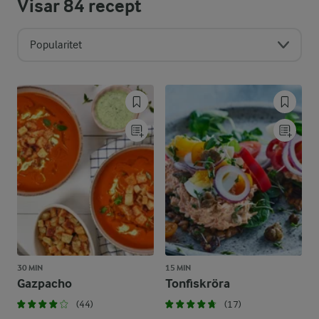
Visar
84
recept
Popularitet
30 MIN
15 MIN
Gazpacho
Tonfiskröra
(44)
(17)