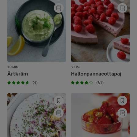
10 MIN
3 TIM
Ärtkräm
Hallonpannacottapaj
(4)
(61)