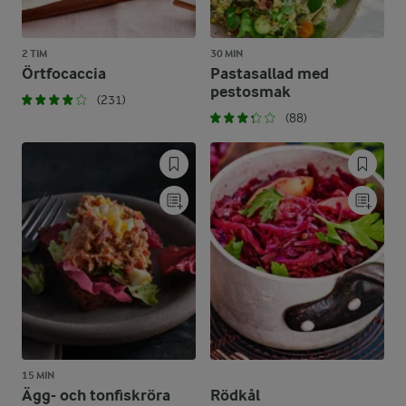
2 TIM
30 MIN
Örtfocaccia
Pastasallad med
pestosmak
(231)
(88)
15 MIN
Ägg- och tonfiskröra
Rödkål