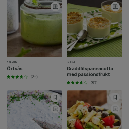
10 MIN
3 TIM
Örtsås
Gräddfilspannacotta
med passionsfrukt
(25)
(57)