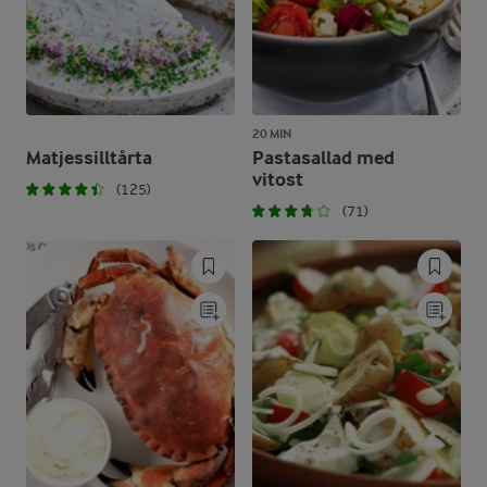
20 MIN
Matjessilltårta
Pastasallad med
vitost
(125)
(71)