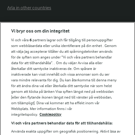
Arla in other countries
Fler Arlasajter
Vi bryr oss om din integritet
Vi och våra
6
partners lagrar och får tillgång till personuppgifter
För ägare
som webbläsardata eller unika identifierare på din enhet . Genom
att välja Jag accepterar tillåter du att spårningstekniker används
Arlas kundportal
för de syften som anges under ”Vi och våra partners behandlar
Arla.com
data för att tillhandahålla”. . Om du väljer Avvisa alla eller
Falbygdens Ost
återkallar ditt samtycke inaktiveras de. Om spårare är
Arla webbshop
inaktiverade kan visst innehåll och vissa annonser som du ser
vara mindre relevanta för dig. Du kan återkomma till denna meny
Bildbank
för att ändra dina val eller återkalla ditt samtycke när som helst
genom att klicka på länken Visa syften längst ned på webbsidan
[eller den flytande ikonen längst ned till vänster på webbsidan,
om tillämpligt]. Dina val kommer att ha effekt inom vår
Följ oss
Webbplats. Mer information finns i vår
integritetspolicy.
Cookiepolicy
Vi och våra partners behandlar data för att tillhandahålla:
Använda exakta uppgifter om geografisk positionering. Aktivt läsa av