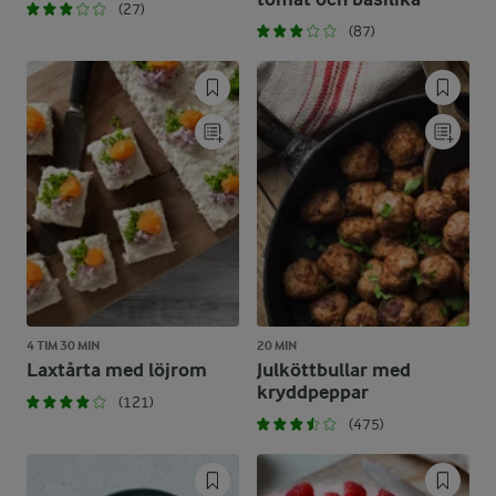
(27)
(87)
4 TIM 30 MIN
20 MIN
Laxtårta med löjrom
Julköttbullar med
kryddpeppar
(121)
(475)