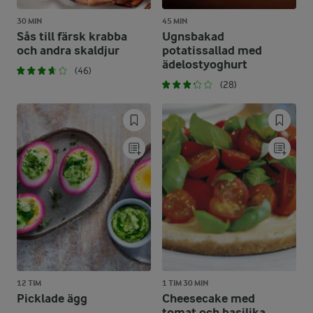
30 MIN
45 MIN
Sås till färsk krabba
Ugnsbakad
och andra skaldjur
potatissallad med
ädelostyoghurt
(46)
(28)
12 TIM
1 TIM 30 MIN
Picklade ägg
Cheesecake med
tomat och basilika