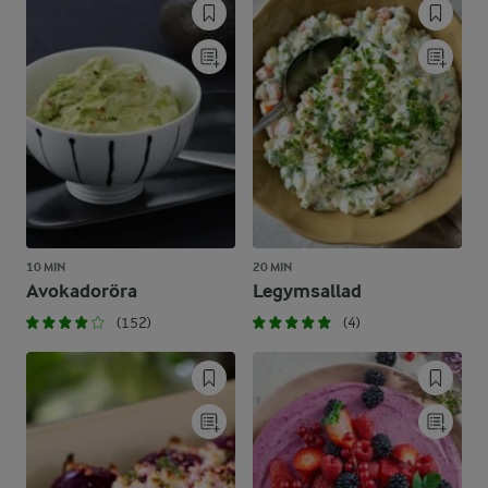
10 MIN
20 MIN
Avokadoröra
Legymsallad
(152)
(4)