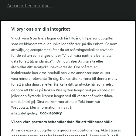
Arla in other countries
Fler Arlasajter
Vi bryr oss om din integritet
Vi och våra
6
partners lagrar och får tillgång till personuppgifter
För ägare
som webbläsardata eller unika identifierare på din enhet . Genom
att välja Jag accepterar tillåter du att spårningstekniker används
Arlas kundportal
för de syften som anges under ”Vi och våra partners behandlar
Arla.com
data för att tillhandahålla”. . Om du väljer Avvisa alla eller
Falbygdens Ost
återkallar ditt samtycke inaktiveras de. Om spårare är
Arla webbshop
inaktiverade kan visst innehåll och vissa annonser som du ser
vara mindre relevanta för dig. Du kan återkomma till denna meny
Bildbank
för att ändra dina val eller återkalla ditt samtycke när som helst
genom att klicka på länken Visa syften längst ned på webbsidan
[eller den flytande ikonen längst ned till vänster på webbsidan,
om tillämpligt]. Dina val kommer att ha effekt inom vår
Följ oss
Webbplats. Mer information finns i vår
integritetspolicy.
Cookiepolicy
Vi och våra partners behandlar data för att tillhandahålla:
Använda exakta uppgifter om geografisk positionering. Aktivt läsa av
enhetens egenskaper för identifieringsändamål. Lagra och/eller få