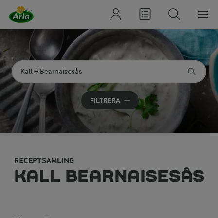
Sök på kategori eller ingrediens
Skriv in sökord för att få förslag
FILTRERA
RECEPTSAMLING
KALL BEARNAISESÅS