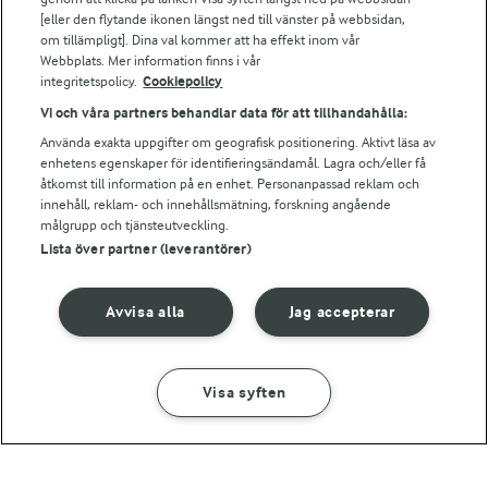
Bildbank
[eller den flytande ikonen längst ned till vänster på webbsidan,
om tillämpligt]. Dina val kommer att ha effekt inom vår
Webbplats. Mer information finns i vår
integritetspolicy.
Cookiepolicy
Följ oss
Vi och våra partners behandlar data för att tillhandahålla:
Använda exakta uppgifter om geografisk positionering. Aktivt läsa av
enhetens egenskaper för identifieringsändamål. Lagra och/eller få
åtkomst till information på en enhet. Personanpassad reklam och
innehåll, reklam- och innehållsmätning, forskning angående
målgrupp och tjänsteutveckling.
Lista över partner (leverantörer)
© 2026 Arla Foods
Avvisa alla
Jag accepterar
Ändra cookie-inställningar
Integritetspolicy
Visa syften
Om cookies