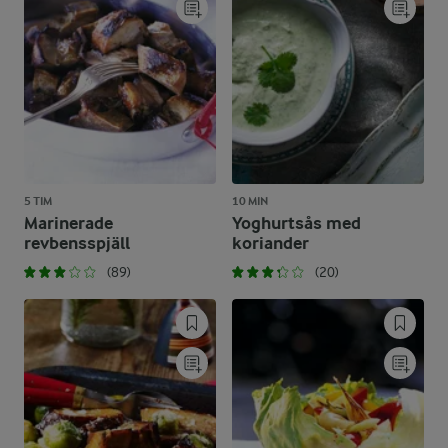
5 TIM
10 MIN
Marinerade
Yoghurtsås med
revbensspjäll
koriander
(89)
(20)