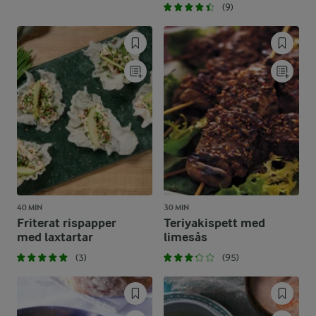
(9)
40 MIN
30 MIN
Friterat rispapper
Teriyakispett med
med laxtartar
limesås
(3)
(95)