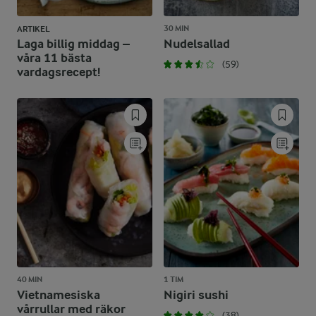
30 MIN
ARTIKEL
Laga billig middag –
Nudelsallad
våra 11 bästa
(59)
vardagsrecept!
40 MIN
1 TIM
Vietnamesiska
Nigiri sushi
vårrullar med räkor
(38)