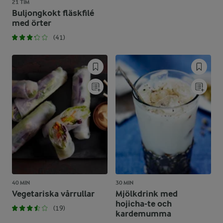
21 TIM
Buljongkokt fläskfilé
med örter
(41)
40 MIN
30 MIN
Vegetariska vårrullar
Mjölkdrink med
hojicha-te och
(19)
kardemumma