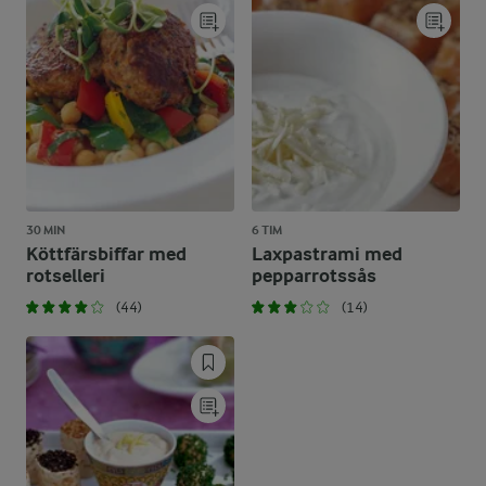
30 MIN
6 TIM
Köttfärsbiffar med
Laxpastrami med
rotselleri
pepparrotssås
(44)
(14)