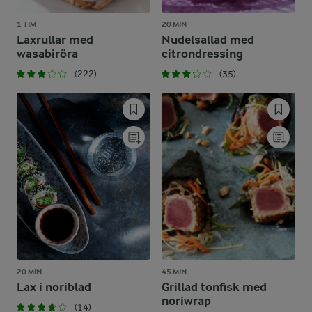
1 TIM
20 MIN
Laxrullar med
Nudelsallad med
wasabiröra
citrondressing
(222)
(35)
20 MIN
45 MIN
Lax i noriblad
Grillad tonfisk med
noriwrap
(14)