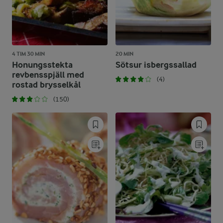
4 TIM 30 MIN
20 MIN
Honungsstekta
Sötsur isbergssallad
revbensspjäll med
(4)
rostad brysselkål
(150)