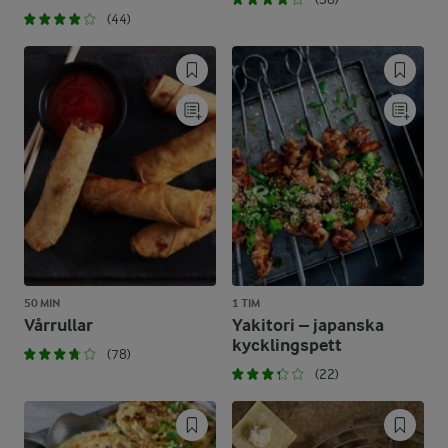
(44)
50 MIN
1 TIM
Vårrullar
Yakitori – japanska
kycklingspett
(78)
(22)