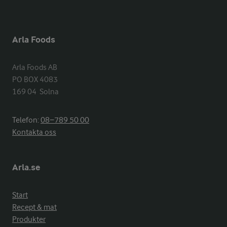
Arla Foods
Arla Foods AB

PO BOX 4083

169 04  Solna
Telefon:
08−789 50 00
Kontakta oss
Arla.se
Start
Recept & mat
Produkter