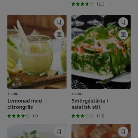
(21)
15 MIN
40 MIN
Lemonad med
Smörgåstårta i
citrongräs
asiatisk stil
(7)
(73)