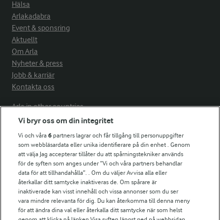
Hälsa
Arlakadabra
Event & sponsring
Aktuellt
Om Arla
Nyheter & press
Jobb & karriär
Kontakta oss
Arla in other countries
Vi bryr oss om din integritet
Vi och våra
6
partners lagrar och får tillgång till personuppgifter
Fler Arlasajter
som webbläsardata eller unika identifierare på din enhet . Genom
att välja Jag accepterar tillåter du att spårningstekniker används
för de syften som anges under ”Vi och våra partners behandlar
För ägare
data för att tillhandahålla”. . Om du väljer Avvisa alla eller
Arlas kundportal
återkallar ditt samtycke inaktiveras de. Om spårare är
Arla.com
inaktiverade kan visst innehåll och vissa annonser som du ser
vara mindre relevanta för dig. Du kan återkomma till denna meny
Falbygdens Ost
för att ändra dina val eller återkalla ditt samtycke när som helst
Arla webbshop
genom att klicka på länken Visa syften längst ned på webbsidan