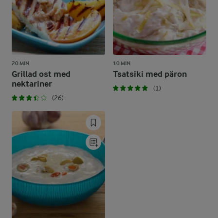
20 MIN
10 MIN
Grillad ost med
Tsatsiki med päron
nektariner
(1)
(26)