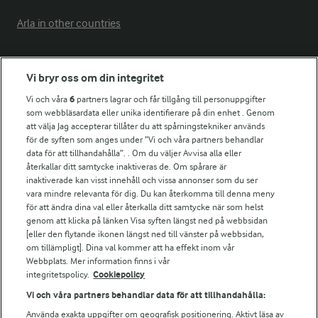
Arla in other countries
Fler Arlasajter
Vi bryr oss om din integritet
Vi och våra
6
partners lagrar och får tillgång till personuppgifter
För ägare
som webbläsardata eller unika identifierare på din enhet . Genom
att välja Jag accepterar tillåter du att spårningstekniker används
Arlas kundportal
för de syften som anges under ”Vi och våra partners behandlar
Arla.com
data för att tillhandahålla”. . Om du väljer Avvisa alla eller
Falbygdens Ost
återkallar ditt samtycke inaktiveras de. Om spårare är
Arla webbshop
inaktiverade kan visst innehåll och vissa annonser som du ser
vara mindre relevanta för dig. Du kan återkomma till denna meny
Bildbank
för att ändra dina val eller återkalla ditt samtycke när som helst
genom att klicka på länken Visa syften längst ned på webbsidan
[eller den flytande ikonen längst ned till vänster på webbsidan,
om tillämpligt]. Dina val kommer att ha effekt inom vår
Följ oss
Webbplats. Mer information finns i vår
integritetspolicy.
Cookiepolicy
Vi och våra partners behandlar data för att tillhandahålla:
Använda exakta uppgifter om geografisk positionering. Aktivt läsa av