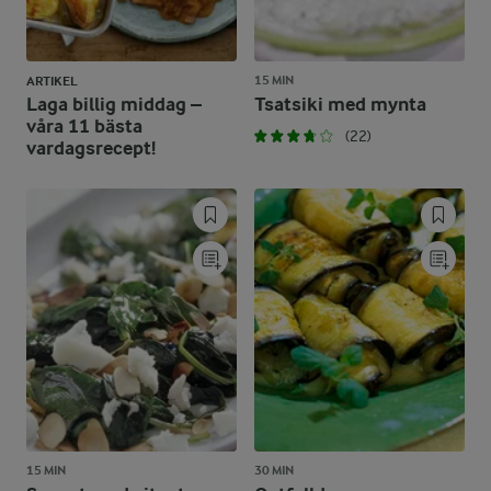
15 MIN
ARTIKEL
Laga billig middag –
Tsatsiki med mynta
våra 11 bästa
(22)
vardagsrecept!
15 MIN
30 MIN