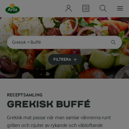
Sök på kategori eller ingrediens
Skriv in sökord för att få förslag
FILTRERA
RECEPTSAMLING
GREKISK BUFFÉ
Grekisk mat passar när man samlar vännerna runt
grillen och njuter av rykande och väldoftande