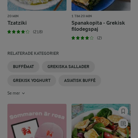
20 MIN
1 TIM 20 MIN
Tzatziki
Spanakopita - Grekisk
filodegspaj
(218)
(2)
RELATERADE KATEGORIER
BUFFÉMAT
GREKISKA SALLADER
GREKISK YOGHURT
ASIATISK BUFFÉ
Se mer