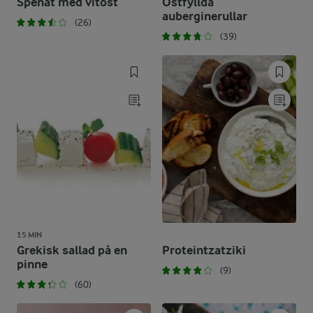
Spenat med vitost
Ostfyllda
auberginerullar
(26)
(39)
15 MIN
Grekisk sallad på en
Proteintzatziki
pinne
(9)
(60)