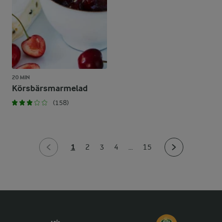
20 MIN
Körsbärsmarmelad
(158)
1
2
3
4
...
15