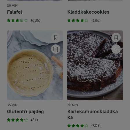
20 MIN
Falafel
Kladdkakecookies
(686)
(186)
35 MIN
30 MIN
Glutenfri pajdeg
Kärleksmumskladdka
ka
(21)
(301)