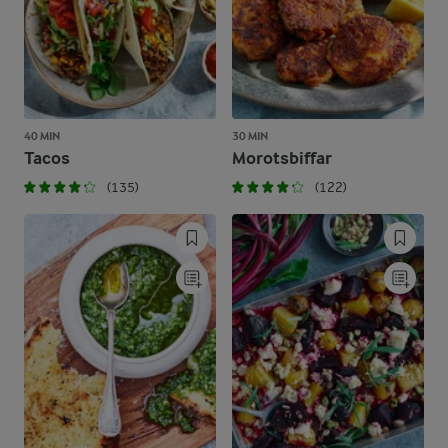
40 MIN
30 MIN
Tacos
Morotsbiffar
(135)
(122)