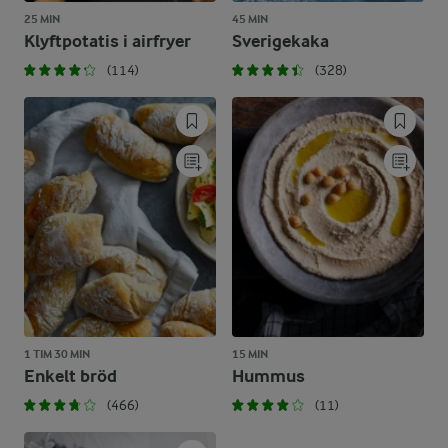
25 MIN
45 MIN
Klyftpotatis i airfryer
Sverigekaka
(114)
(328)
1 TIM 30 MIN
15 MIN
Enkelt bröd
Hummus
(466)
(11)