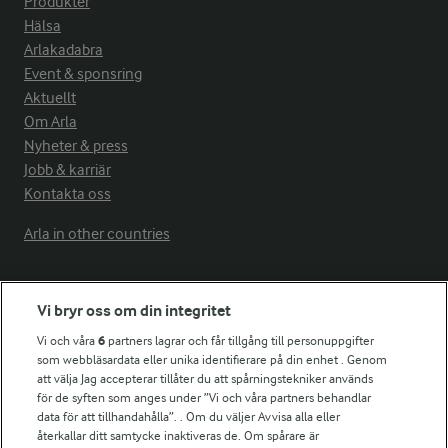
Produkter
Hälsa
Arlakadabra
Event & sponsring
Aktuellt
Om Arla
Nyheter & press
Jobb & karriär
Kontakta oss
Arla in other countries
Fler Arlasajter
Vi bryr oss om din integritet
Vi och våra
6
partners lagrar och får tillgång till personuppgifter
För ägare
som webbläsardata eller unika identifierare på din enhet . Genom
att välja Jag accepterar tillåter du att spårningstekniker används
Arlas kundportal
för de syften som anges under ”Vi och våra partners behandlar
Arla.com
data för att tillhandahålla”. . Om du väljer Avvisa alla eller
Falbygdens Ost
återkallar ditt samtycke inaktiveras de. Om spårare är