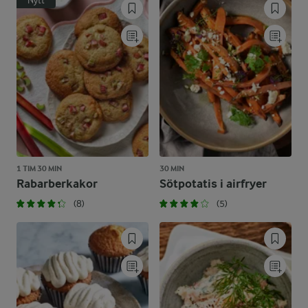
Nytt
1 TIM 30 MIN
30 MIN
Rabarberkakor
Sötpotatis i airfryer
(8)
(5)