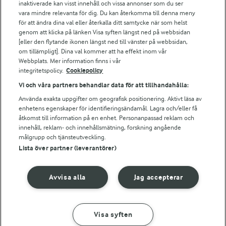
Arla webbshop
inaktiverade kan visst innehåll och vissa annonser som du ser
vara mindre relevanta för dig. Du kan återkomma till denna meny
Bildbank
för att ändra dina val eller återkalla ditt samtycke när som helst
genom att klicka på länken Visa syften längst ned på webbsidan
[eller den flytande ikonen längst ned till vänster på webbsidan,
om tillämpligt]. Dina val kommer att ha effekt inom vår
Följ oss
Webbplats. Mer information finns i vår
integritetspolicy.
Cookiepolicy
Vi och våra partners behandlar data för att tillhandahålla:
Använda exakta uppgifter om geografisk positionering. Aktivt läsa av
enhetens egenskaper för identifieringsändamål. Lagra och/eller få
åtkomst till information på en enhet. Personanpassad reklam och
innehåll, reklam- och innehållsmätning, forskning angående
målgrupp och tjänsteutveckling.
Lista över partner (leverantörer)
© 2026 Arla Foods
Ändra cookie-inställningar
Avvisa alla
Jag accepterar
Integritetspolicy
Om cookies
Visa syften