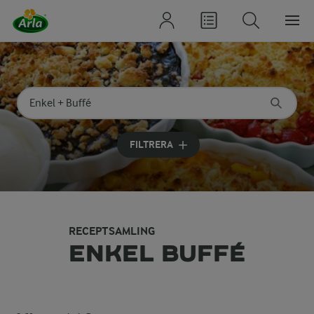
Sök på kategori eller ingrediens
Skriv in sökord för att få förslag
FILTRERA
RECEPTSAMLING
ENKEL BUFFÉ