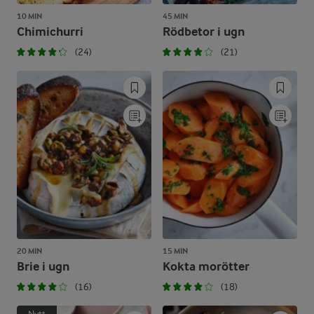
10 MIN
45 MIN
Chimichurri
Rödbetor i ugn
(24)
(21)
20 MIN
15 MIN
Brie i ugn
Kokta morötter
(16)
(18)