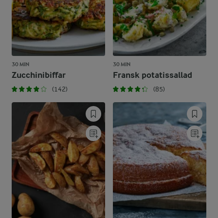
30 MIN
30 MIN
Zucchinibiffar
Fransk potatissallad
(142)
(85)