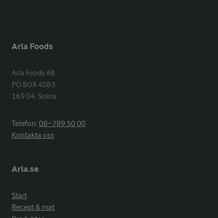
Arla Foods
Arla Foods AB

PO BOX 4083

169 04  Solna
Telefon:
08−789 50 00
Kontakta oss
Arla.se
Start
Recept & mat