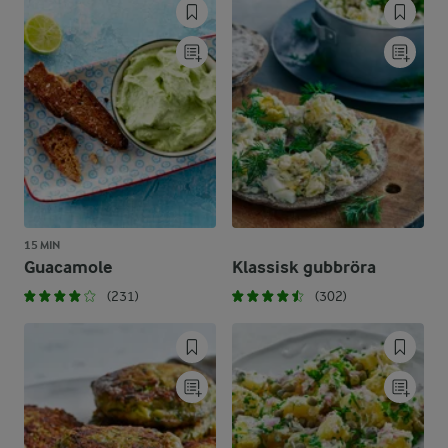
15 MIN
Guacamole
Klassisk gubbröra
(231)
(302)