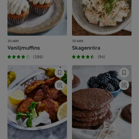
30 MIN
30 MIN
Vaniljmuffins
Skagenröra
(386)
(94)