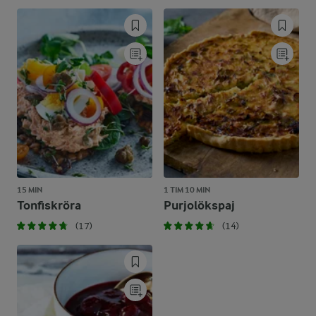
15 MIN
1 TIM 10 MIN
Tonfiskröra
Purjolökspaj
(17)
(14)