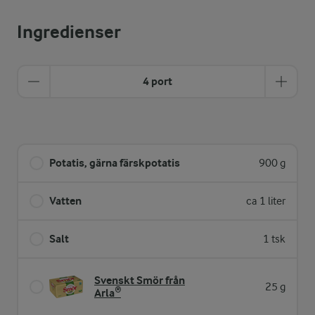
Ingredienser
4 port
Potatis, gärna färskpotatis
900 g
Vatten
ca 1 liter
Salt
1 tsk
Svenskt Smör från
25 g
Arla®