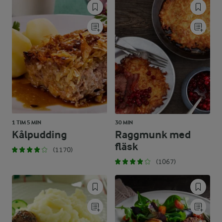
1 TIM 5 MIN
30 MIN
Kålpudding
Raggmunk med
fläsk
(1170)
(1067)