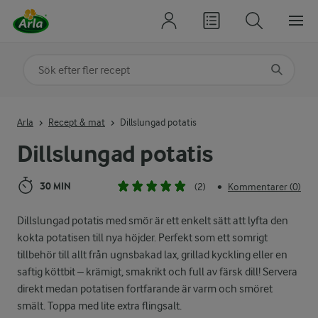
Sök på kategori eller ingrediens
Skriv in sökord för att få förslag
Arla
Recept & mat
Dillslungad potatis
Dillslungad potatis
30 MIN
(2)
Kommentarer (0)
•
Dillslungad potatis med smör är ett enkelt sätt att lyfta den
kokta potatisen till nya höjder. Perfekt som ett somrigt
tillbehör till allt från ugnsbakad lax, grillad kyckling eller en
saftig köttbit – krämigt, smakrikt och full av färsk dill! Servera
direkt medan potatisen fortfarande är varm och smöret
smält. Toppa med lite extra flingsalt.