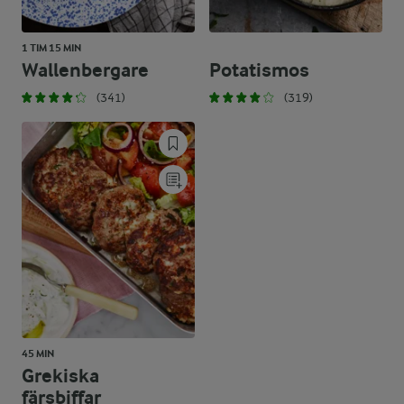
1 TIM 15 MIN
Wallenbergare
Potatismos
(341)
(319)
45 MIN
Grekiska
färsbiffar