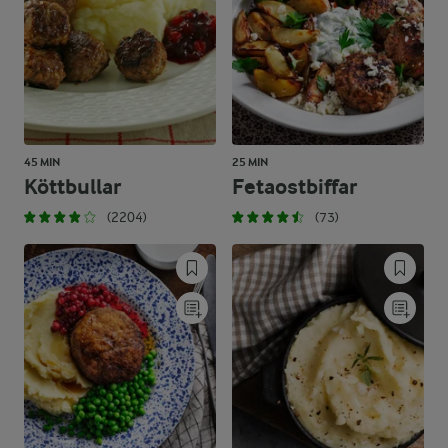
45 MIN
25 MIN
Köttbullar
Fetaostbiffar
(2204)
(73)