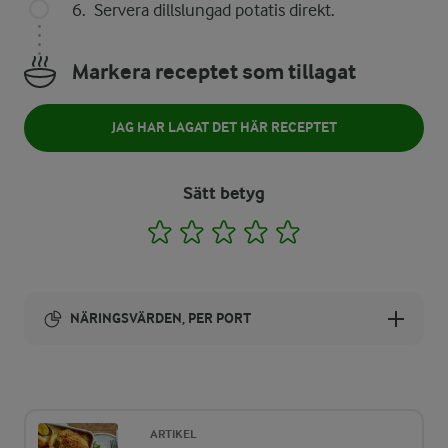
Servera dillslungad potatis direkt.
Markera receptet som tillagat
JAG HAR LAGAT DET HÄR RECEPTET
Sätt betyg
1
2
3
4
5
NÄRINGSVÄRDEN, PER PORT
Energi:
215 kcal
ARTIKEL