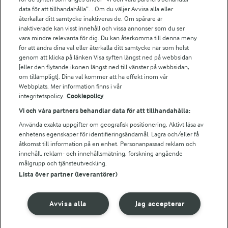
data för att tillhandahålla”. . Om du väljer Avvisa alla eller
För ägare
återkallar ditt samtycke inaktiveras de. Om spårare är
inaktiverade kan visst innehåll och vissa annonser som du ser
Arlas kundportal
vara mindre relevanta för dig. Du kan återkomma till denna meny
Arla.com
för att ändra dina val eller återkalla ditt samtycke när som helst
Falbygdens Ost
genom att klicka på länken Visa syften längst ned på webbsidan
Arla webbshop
[eller den flytande ikonen längst ned till vänster på webbsidan,
om tillämpligt]. Dina val kommer att ha effekt inom vår
Bildbank
Webbplats. Mer information finns i vår
integritetspolicy.
Cookiepolicy
Vi och våra partners behandlar data för att tillhandahålla:
Följ oss
Använda exakta uppgifter om geografisk positionering. Aktivt läsa av
enhetens egenskaper för identifieringsändamål. Lagra och/eller få
åtkomst till information på en enhet. Personanpassad reklam och
innehåll, reklam- och innehållsmätning, forskning angående
målgrupp och tjänsteutveckling.
Lista över partner (leverantörer)
Avvisa alla
Jag accepterar
© 2026 Arla Foods
Ändra cookie-inställningar