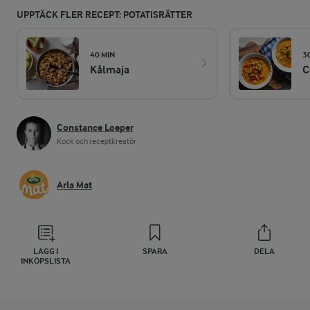
UPPTÄCK FLER RECEPT: POTATISRÄTTER
40 MIN
3
Kålmaja
C
Constance Loeper
Kock och receptkreatör
Arla Mat
LÄGG I
SPARA
DELA
INKÖPSLISTA