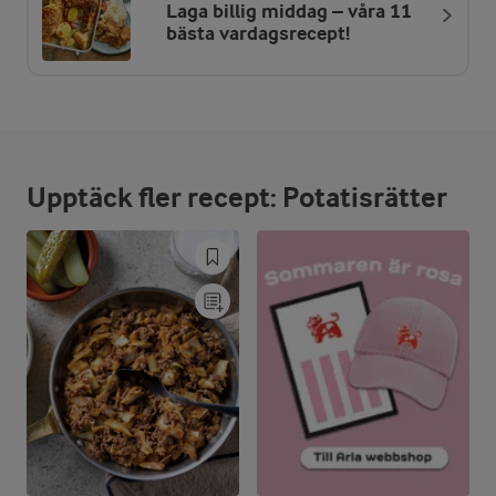
Laga billig middag – våra 11
ENERGIDISTRIBUTION %
NÄRINGSVÄRDEN PER PORT
bästa vardagsrecept!
-
4,8 g
Fiber:
7,6 %
4 g
Protein:
Upptäck fler recept: Potatisrätter
22,2 %
5,4 g
Fett:
70,2 %
37,1 g
Kolhydrater: