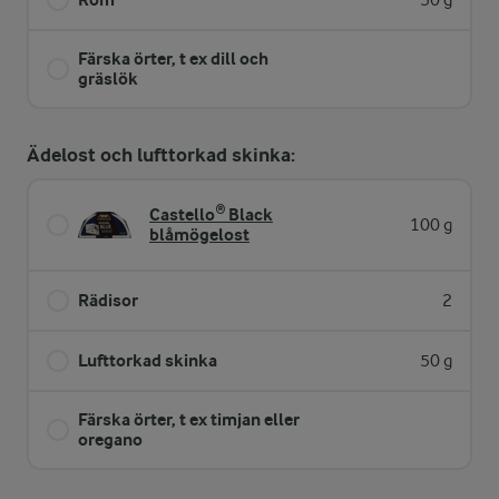
50 g
Färska örter, t ex dill och
gräslök
Ädelost och lufttorkad skinka:
Castello® Black
100 g
blåmögelost
Rädisor
2
Lufttorkad skinka
50 g
Färska örter, t ex timjan eller
oregano