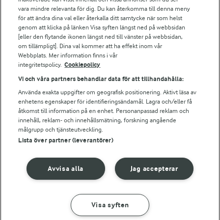
Arlas kundportal
vara mindre relevanta för dig. Du kan återkomma till denna meny
Arla.com
för att ändra dina val eller återkalla ditt samtycke när som helst
Falbygdens Ost
genom att klicka på länken Visa syften längst ned på webbsidan
Arla webbshop
[eller den flytande ikonen längst ned till vänster på webbsidan,
om tillämpligt]. Dina val kommer att ha effekt inom vår
Bildbank
Webbplats. Mer information finns i vår
integritetspolicy.
Cookiepolicy
Vi och våra partners behandlar data för att tillhandahålla:
Följ oss
Använda exakta uppgifter om geografisk positionering. Aktivt läsa av
enhetens egenskaper för identifieringsändamål. Lagra och/eller få
åtkomst till information på en enhet. Personanpassad reklam och
innehåll, reklam- och innehållsmätning, forskning angående
målgrupp och tjänsteutveckling.
Lista över partner (leverantörer)
Avvisa alla
Jag accepterar
© 2026 Arla Foods
Ändra cookie-inställningar
Visa syften
GÖR SÅ HÄR
INGREDIENSER
Integritetspolicy