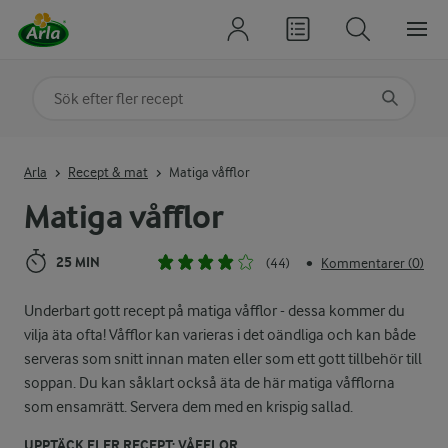
Sök på kategori eller ingrediens
Skriv in sökord för att få förslag
Arla
Recept & mat
Matiga våfflor
Matiga våfflor
25 MIN
(44)
Kommentarer (0)
•
Underbart gott recept på matiga våfflor - dessa kommer du
vilja äta ofta! Våfflor kan varieras i det oändliga och kan både
serveras som snitt innan maten eller som ett gott tillbehör till
soppan. Du kan såklart också äta de här matiga våfflorna
som ensamrätt. Servera dem med en krispig sallad.
UPPTÄCK FLER RECEPT: VÅFFLOR