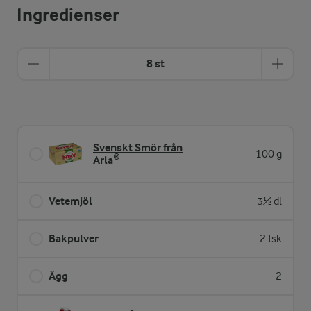
Ingredienser
8 st
Svenskt Smör från
100 g
Arla®
Vetemjöl
3½ dl
Bakpulver
2 tsk
Ägg
2