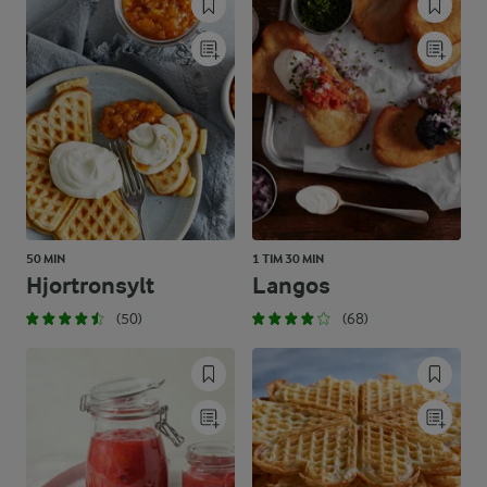
50 MIN
1 TIM 30 MIN
Hjortronsylt
Langos
(50)
(68)