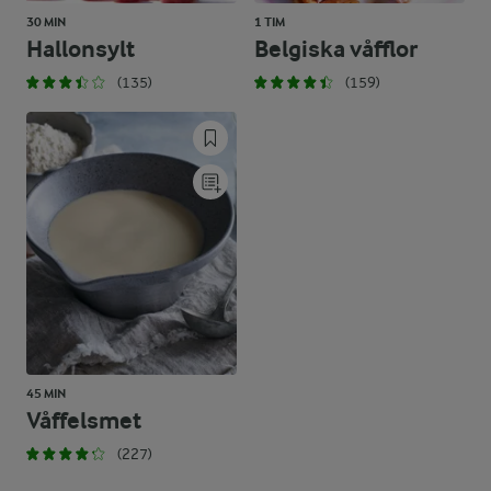
30 MIN
1 TIM
Hallonsylt
Belgiska våfflor
(135)
(159)
45 MIN
Våffelsmet
(227)