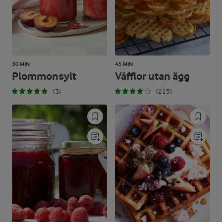
30 MIN
45 MIN
Plommonsylt
Våfflor utan ägg
(3)
(215)