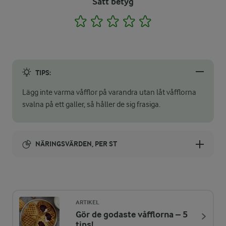
Sätt betyg
1
2
3
4
5
TIPS:
Lägg inte varma våfflor på varandra utan låt våfflorna
svalna på ett galler, så håller de sig frasiga.
NÄRINGSVÄRDEN, PER ST
Energi:
410 kcal
ARTIKEL
Gör de godaste våfflorna – 5
ENERGIDISTRIBUTION %
NÄRINGSVÄRDEN PER ST
tips!