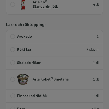
Arla Ko®
4 dl
Standardmjölk
Lax- och räktopping:
Avokado
1
Rökt lax
2 skivor
Skalade räkor
1 dl
Arla Köket® Smetana
1 dl
Finhackad rödlök
1 dl
Rom