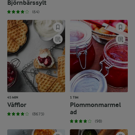
Björnbärssylt
(64)
45 MIN
1 TIM
Våfflor
Plommonmarmel
ad
(8673)
(98)