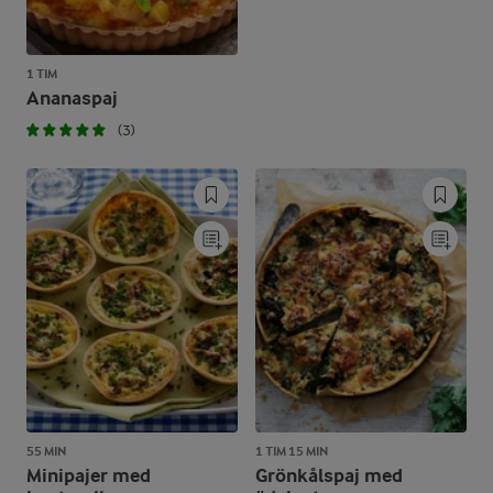
1 TIM
Ananaspaj
(3)
55 MIN
1 TIM 15 MIN
Minipajer med
Grönkålspaj med