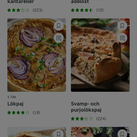
kantareller
ädelost
(223)
(72)
1 TIM
Lökpaj
Svamp- och
purjolökspaj
(19)
(224)