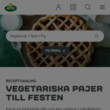
Sök på kategori eller ingrediens
Skriv in sökord för att få förslag
FILTRERA
RECEPTSAMLING
VEGETARISKA PAJER
TILL FESTEN
Paj är en fantastisk rätt och kan varieras i oändlighet!