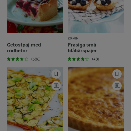
20 MIN
Getostpaj med
Frasiga små
rödbetor
blåbärspajer
(386)
(48)