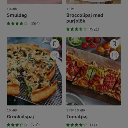
10 MIN
1 TIM
Smuldeg
Broccolipaj med
purjolök
(264)
(921)
10 MIN
1 TIM 10 MIN
Grönkålspaj
Tomatpaj
(310)
(11)