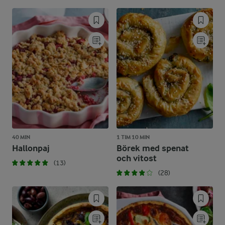
40 MIN
1 TIM 10 MIN
Hallonpaj
Börek med spenat
och vitost
(13)
(28)