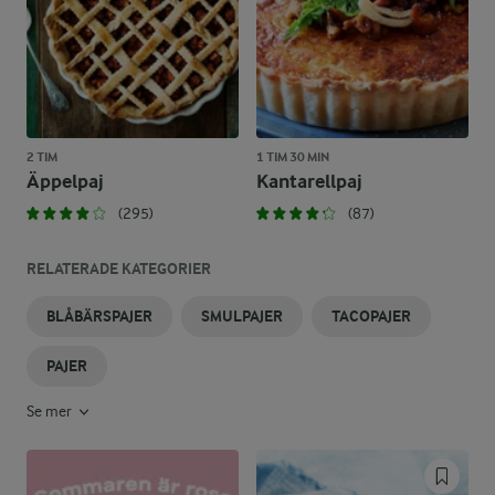
2 TIM
1 TIM 30 MIN
Äppelpaj
Kantarellpaj
(295)
(87)
RELATERADE KATEGORIER
BLÅBÄRSPAJER
SMULPAJER
TACOPAJER
PAJER
Se mer