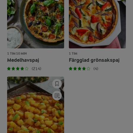
1 TIM 10 MIN
1 TIM
Medelhavspaj
Färgglad grönsakspaj
(214)
(4)