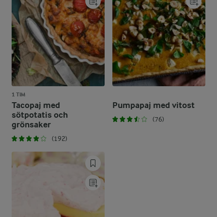
1 TIM
Tacopaj med
Pumpapaj med vitost
sötpotatis och
(76)
grönsaker
(192)