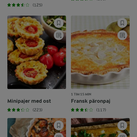
(125)
1 TIM 15 MIN
Minipajer med ost
Fransk päronpaj
(223)
(117)