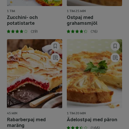
1 TIM
1 TIM 25 MIN
Zucchini- och
Ostpaj med
potatistarte
grahamsmjöl
(39)
(76)
45 MIN
1 TIM 20 MIN
Rabarberpaj med
Ädelostpaj med päron
maräng
(166)