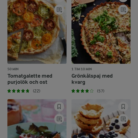
50 MIN
1 TIM 10 MIN
Tomatgalette med
Grönkålspaj med
purjolök och ost
kvarg
(22)
(57)