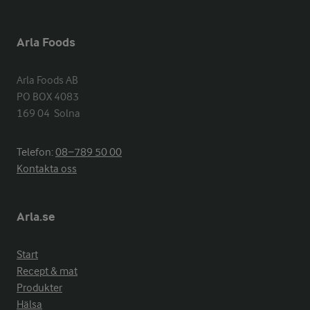
Arla Foods
Arla Foods AB

PO BOX 4083

169 04  Solna
Telefon:
08−789 50 00
Kontakta oss
Arla.se
Start
Recept & mat
Produkter
Hälsa