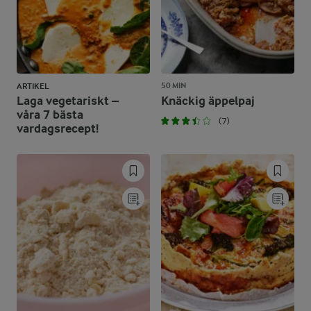
50 MIN
ARTIKEL
Laga vegetariskt –
Knäckig äppelpaj
våra 7 bästa
(7)
vardagsrecept!