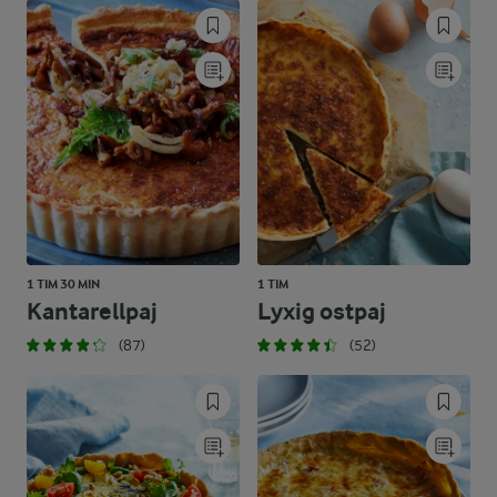
1 TIM 30 MIN
1 TIM
Kantarellpaj
Lyxig ostpaj
(87)
(52)