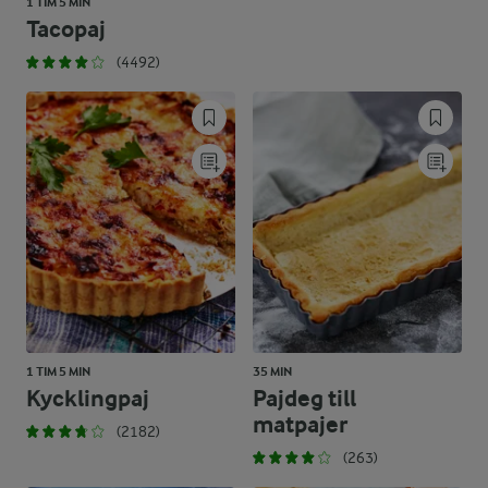
1 TIM 5 MIN
Tacopaj
(4492)
1 TIM 5 MIN
35 MIN
Kycklingpaj
Pajdeg till
matpajer
(2182)
(263)