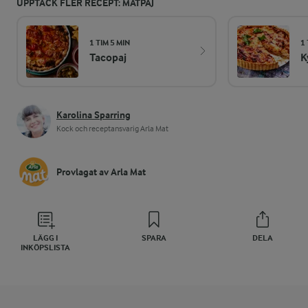
UPPTÄCK FLER RECEPT: MATPAJ
1 TIM 5 MIN
1 
Tacopaj
K
Karolina Sparring
Kock och receptansvarig Arla Mat
Provlagat av Arla Mat
LÄGG I
SPARA
DELA
INKÖPSLISTA