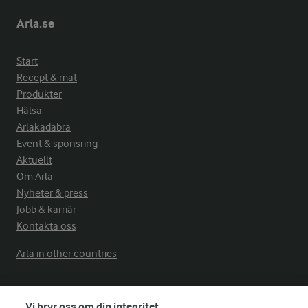
Arla.se
Start
Recept & mat
Produkter
Hälsa
Arlakadabra
Event & sponsring
Aktuellt
Om Arla
Nyheter & press
Jobb & karriär
Kontakta oss
Arla in other countries
Fler Arlasajter
Vi bryr oss om din integritet