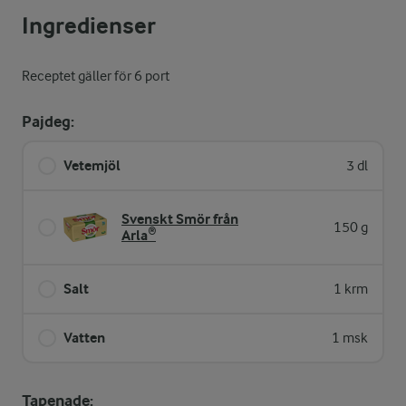
Ingredienser
Receptet gäller för 6 port
Pajdeg:
Vetemjöl
3 dl
Svenskt Smör från
150 g
Arla®
Salt
1 krm
Vatten
1 msk
Tapenade: