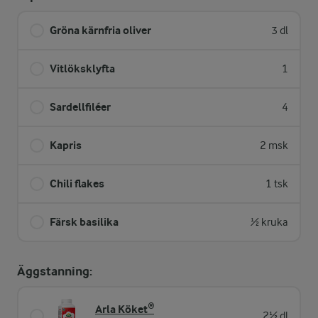
Gröna kärnfria oliver
3 dl
Vitlöksklyfta
1
Sardellfiléer
4
Kapris
2 msk
Chili flakes
1 tsk
Färsk basilika
½ kruka
Äggstanning:
Arla Köket®
2½ dl