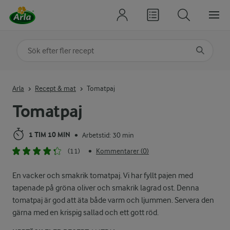
Sök på kategori eller ingrediens
Skriv in sökord för att få förslag
Arla
Recept & mat
Tomatpaj
Tomatpaj
1 TIM 10 MIN
Arbetstid: 30 min
•
(11)
Kommentarer (0)
•
En vacker och smakrik tomatpaj. Vi har fyllt pajen med
tapenade på gröna oliver och smakrik lagrad ost. Denna
tomatpaj är god att äta både varm och ljummen. Servera den
gärna med en krispig sallad och ett gott röd.