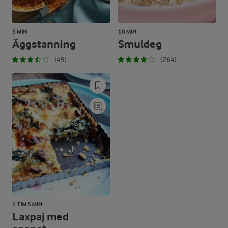
5 MIN
10 MIN
Äggstanning
Smuldeg
(49)
(264)
1 TIM 5 MIN
Laxpaj med