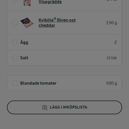
Vispgrädde
Kvibille® Riven ost
150 g
cheddar
Ägg
2
Salt
½ tsk
Blandade tomater
500 g
LÄGG I INKÖPSLISTA