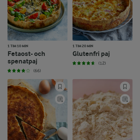
1 TIM 10 MIN
1 TIM 20 MIN
Fetaost- och
Glutenfri paj
spenatpaj
(12)
(66)