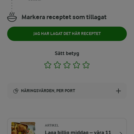
Markera receptet som tillagat
JAG HAR LAGAT DET HÄR RECEPTET
Sätt betyg
1
2
3
4
5
NÄRINGSVÄRDEN, PER PORT
Energi:
603 kcal
ARTIKEL
Laga billig middag – våra 11