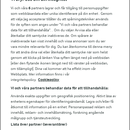
Vi och våra
6
partners lagrar och får tillgång till personuppgifter
För ägare
som webbläsardata eller unika identifierare på din enhet . Genom
att välja Jag accepterar tillåter du att spårningstekniker används
Arlas kundportal
för de syften som anges under ”Vi och våra partners behandlar
Arla.com
data för att tillhandahålla”. . Om du väljer Avvisa alla eller
Falbygdens Ost
återkallar ditt samtycke inaktiveras de. Om spårare är
Arla webbshop
inaktiverade kan visst innehåll och vissa annonser som du ser
vara mindre relevanta för dig. Du kan återkomma till denna meny
Bildbank
för att ändra dina val eller återkalla ditt samtycke när som helst
genom att klicka på länken Visa syften längst ned på webbsidan
[eller den flytande ikonen längst ned till vänster på webbsidan,
om tillämpligt]. Dina val kommer att ha effekt inom vår
Följ oss
Webbplats. Mer information finns i vår
integritetspolicy.
Cookiepolicy
Vi och våra partners behandlar data för att tillhandahålla:
Använda exakta uppgifter om geografisk positionering. Aktivt läsa av
enhetens egenskaper för identifieringsändamål. Lagra och/eller få
åtkomst till information på en enhet. Personanpassad reklam och
innehåll, reklam- och innehållsmätning, forskning angående
målgrupp och tjänsteutveckling.
Lista över partner (leverantörer)
© 2026 Arla Foods