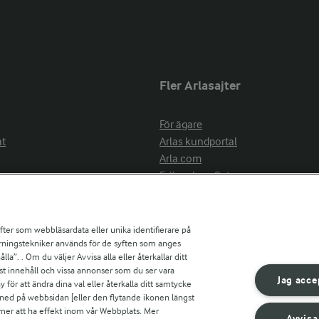
Fler Arlasajter
För ägare
at
Arlas kundportal
Arla.com
Falbygdens Ost
Arla webbshop
nsring
Bildbank
ifter som webbläsardata eller unika identifierare på
pårningstekniker används för de syften som anges
la”. . Om du väljer Avvisa alla eller återkallar ditt
ress
st innehåll och vissa annonser som du ser vara
är
Jag acce
ör att ändra dina val eller återkalla ditt samtycke
s
 ned på webbsidan [eller den flytande ikonen längst
mmer att ha effekt inom vår Webbplats. Mer
Avvisa