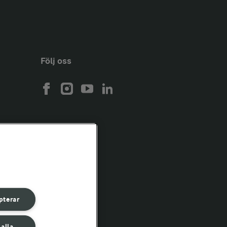
Följ oss
pterar
 alla