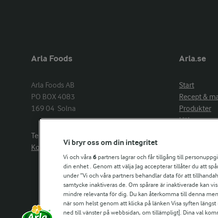
Arla Foods
Arla.se
Arla Foods AB

Start
PO BOX 4083

Recept & m
169 04  Solna
Produkter
Hälsa
Arlakadabra
Telefon:
08−789 50 00
Vi bryr oss om din integritet
Event & spo
Kontakta oss
Aktuellt
Vi och våra
6
partners lagrar och får tillgång till personuppg
din enhet . Genom att välja Jag accepterar tillåter du att s
Om Arla
under ”Vi och våra partners behandlar data för att tillhandahål
Nyheter & p
samtycke inaktiveras de. Om spårare är inaktiverade kan vis
Jobb & karri
mindre relevanta för dig. Du kan återkomma till denna meny f
Kontakta os
när som helst genom att klicka på länken Visa syften längst
ned till vänster på webbsidan, om tillämpligt]. Dina val ko