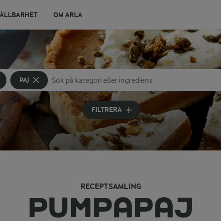
ÅLLBARHET
OM ARLA
PAJ
Sök på kategori eller ingrediens
Skriv in sökord för att få förslag
FILTRERA
RECEPTSAMLING
PUMPAPAJ