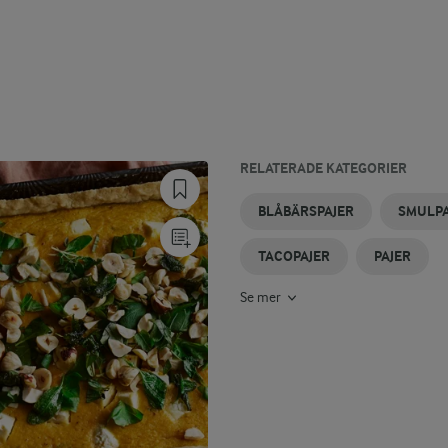
RELATERADE KATEGORIER
ÄPPELSMULPAJER
HALLONPAJER
GLUTENFRIA
SMULPAJER
KNÄCKIGA
MATPAJ
BLÅBÄRSPAJER
SMULPA
PAJER
MED
PAJER
RABARBER
TACOPAJER
PAJER
Se mer