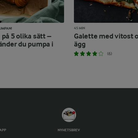
45 MIN
UMPAN!
på 5 olika sätt –
Galette med vitost 
änder du pumpa i
ägg
(6)
TAPP
NYHETSBREV