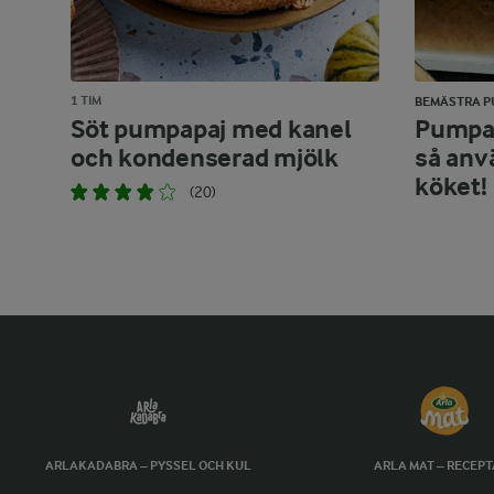
1 TIM
BEMÄSTRA P
Söt pumpapaj med kanel
Pumpa 
och kondenserad mjölk
så anv
köket!
(20)
ARLAKADABRA – PYSSEL OCH KUL
ARLA MAT – RECEP