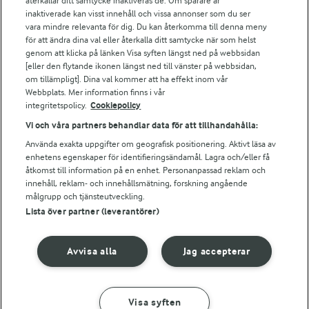
återkallar ditt samtycke inaktiveras de. Om spårare är
Arla webbshop
inaktiverade kan visst innehåll och vissa annonser som du ser
vara mindre relevanta för dig. Du kan återkomma till denna meny
Bildbank
för att ändra dina val eller återkalla ditt samtycke när som helst
genom att klicka på länken Visa syften längst ned på webbsidan
[eller den flytande ikonen längst ned till vänster på webbsidan,
om tillämpligt]. Dina val kommer att ha effekt inom vår
Följ oss
Webbplats. Mer information finns i vår
integritetspolicy.
Cookiepolicy
Vi och våra partners behandlar data för att tillhandahålla:
Använda exakta uppgifter om geografisk positionering. Aktivt läsa av
enhetens egenskaper för identifieringsändamål. Lagra och/eller få
åtkomst till information på en enhet. Personanpassad reklam och
innehåll, reklam- och innehållsmätning, forskning angående
målgrupp och tjänsteutveckling.
Lista över partner (leverantörer)
© 2026 Arla Foods
Ändra cookie-inställningar
Avvisa alla
Jag accepterar
Integritetspolicy
Om cookies
Visa syften