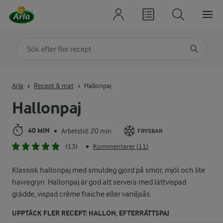
Sök på kategori eller ingrediens
Skriv in sökord för att få förslag
Arla
Recept & mat
Hallonpaj
Hallonpaj
40 MIN
Arbetstid: 20 min
•
FRYSBAR
(13)
Kommentarer (11)
•
Klassisk hallonpaj med smuldeg gjord på smör, mjöl och lite
havregryn. Hallonpaj är god att servera med lättvispad
grädde, vispad crème fraiche eller vaniljsås.
UPPTÄCK FLER RECEPT: HALLON, EFTERRÄTTSPAJ