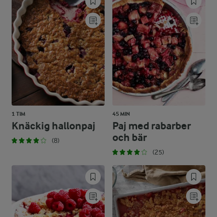
1 TIM
45 MIN
Knäckig hallonpaj
Paj med rabarber
och bär
(8)
(25)