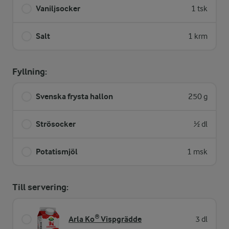
Vaniljsocker
1 tsk
Salt
1 krm
Fyllning:
Svenska frysta hallon
250 g
Strösocker
½ dl
Potatismjöl
1 msk
Till servering:
Arla Ko® Vispgrädde
3 dl