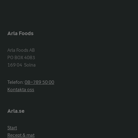
Arla Foods
Arla Foods AB

PO BOX 4083

169 04  Solna
Telefon:
08−789 50 00
Kontakta oss
Arla.se
Start
Recept & mat