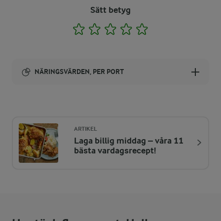
Sätt betyg
1
2
3
4
5
NÄRINGSVÄRDEN, PER PORT
Energi:
356 kcal
ARTIKEL
Laga billig middag – våra 11
ENERGIDISTRIBUTION %
NÄRINGSVÄRDEN PER PORT
bästa vardagsrecept!
-
2 g
Fiber:
3,2 %
2,8 g
Protein: