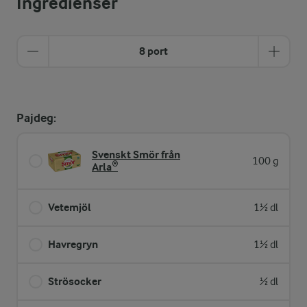
Ingredienser
8 port
Pajdeg:
Svenskt Smör från
100 g
Arla®
Vetemjöl
1½ dl
Havregryn
1½ dl
Strösocker
½ dl