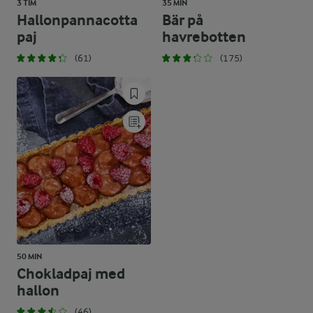
3 TIM
35 MIN
Hallonpannacotta
Bär på
paj
havrebotten
(61)
(175)
50 MIN
Chokladpaj med
hallon
(46)