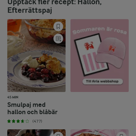
Upptäck fler recept: Hallon,
64,8 %
26,1 g
Fett:
Efterrättspaj
32 %
28,1 g
Kolhydrater:
45 MIN
Smulpaj med
hallon och blåbär
(477)