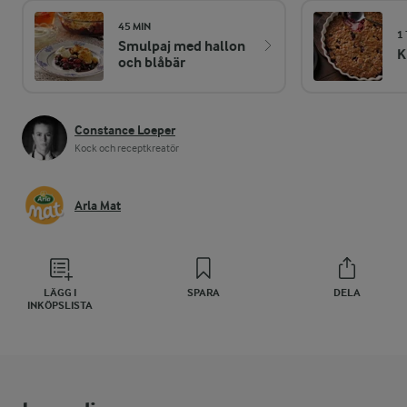
45 MIN
1
Smulpaj med hallon
K
och blåbär
Constance Loeper
Kock och receptkreatör
Arla Mat
LÄGG I
SPARA
DELA
INKÖPSLISTA