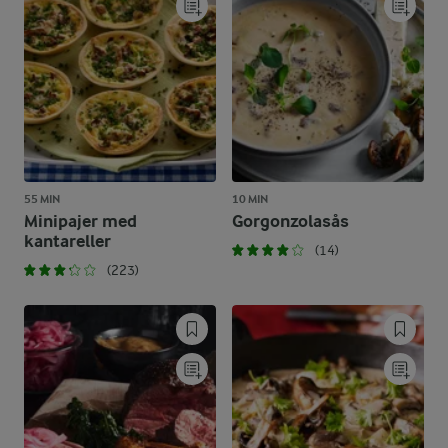
55 MIN
10 MIN
Minipajer med
Gorgonzolasås
kantareller
(14)
(223)