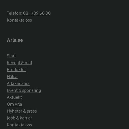
Telefon:
08−789 50 00
Kontakta oss
Arla.se
Start
Recept & mat
Produkter
Hälsa
Arlakadabra
Event & sponsring
Aktuellt
Om Arla
Nyheter & press
Jobb & karriär
Kontakta oss