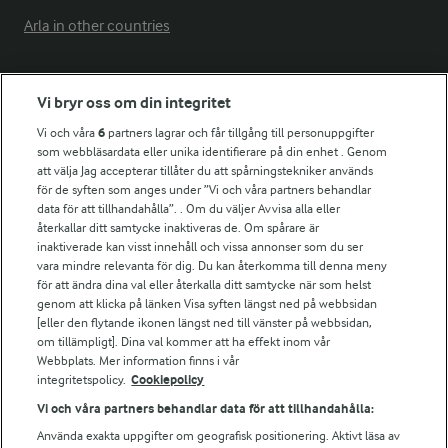
Arla in other countries
Fler Arlasajter
Vi bryr oss om din integritet
Vi och våra
6
partners lagrar och får tillgång till personuppgifter
För ägare
som webbläsardata eller unika identifierare på din enhet . Genom
att välja Jag accepterar tillåter du att spårningstekniker används
Arlas kundportal
för de syften som anges under ”Vi och våra partners behandlar
Arla.com
data för att tillhandahålla”. . Om du väljer Avvisa alla eller
Falbygdens Ost
återkallar ditt samtycke inaktiveras de. Om spårare är
Arla webbshop
inaktiverade kan visst innehåll och vissa annonser som du ser
vara mindre relevanta för dig. Du kan återkomma till denna meny
Bildbank
för att ändra dina val eller återkalla ditt samtycke när som helst
genom att klicka på länken Visa syften längst ned på webbsidan
[eller den flytande ikonen längst ned till vänster på webbsidan,
om tillämpligt]. Dina val kommer att ha effekt inom vår
Följ oss
Webbplats. Mer information finns i vår
integritetspolicy.
Cookiepolicy
Vi och våra partners behandlar data för att tillhandahålla:
Använda exakta uppgifter om geografisk positionering. Aktivt läsa av