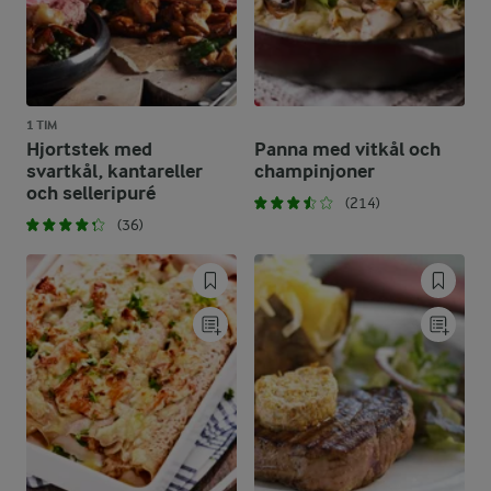
1 TIM
Hjortstek med
Panna med vitkål och
svartkål, kantareller
champinjoner
och selleripuré
(214)
(36)