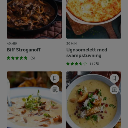
40 MIN
30 MIN
Biff Stroganoff
Ugnsomelett med
svampstuvning
(6)
(178)