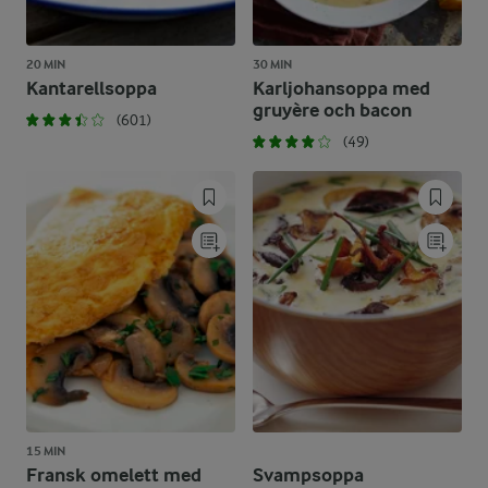
20 MIN
30 MIN
Kantarellsoppa
Karljohansoppa med
gruyère och bacon
(601)
(49)
15 MIN
Fransk omelett med
Svampsoppa