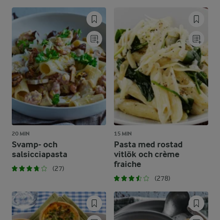
20 MIN
15 MIN
Svamp- och
Pasta med rostad
salsicciapasta
vitlök och crème
fraiche
(27)
(278)