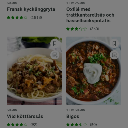
30 MIN
1 TIM 25 MIN
Fransk kycklinggryta
Oxfilé med
trattkantarellsås och
(1818)
hasselbackspotatis
(230)
30 MIN
1 TIM 30 MIN
Vild köttfärssås
Bigos
(92)
(50)