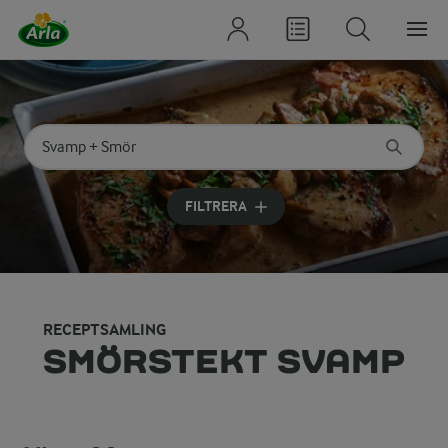
Sök på kategori eller ingrediens
Skriv in sökord för att få förslag
FILTRERA
RECEPTSAMLING
SMÖRSTEKT SVAMP