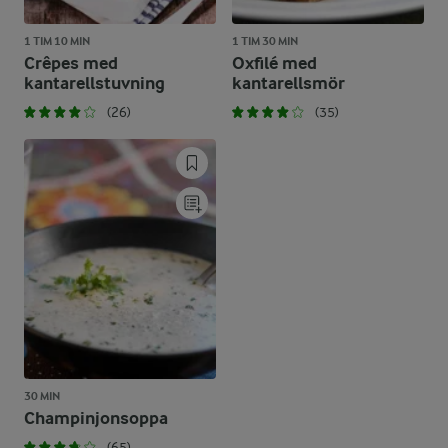
1 TIM 10 MIN
1 TIM 30 MIN
Crêpes med
Oxfilé med
kantarellstuvning
kantarellsmör
(26)
(35)
30 MIN
Champinjonsoppa
(65)