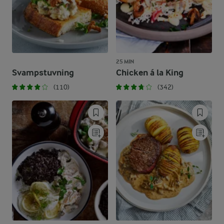
25 MIN
Svampstuvning
Chicken á la King
(110)
(342)