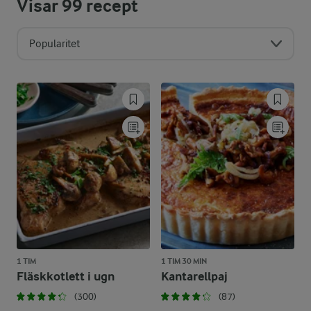
Visar
99
recept
Popularitet
1 TIM
1 TIM 30 MIN
Fläskkotlett i ugn
Kantarellpaj
(300)
(87)