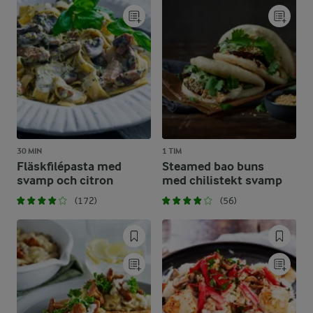
30 MIN
1 TIM
Fläskfilépasta med
Steamed bao buns
svamp och citron
med chilistekt svamp
(172)
(56)