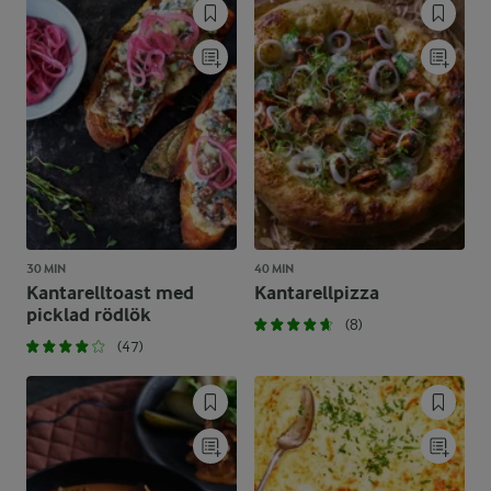
30 MIN
40 MIN
Kantarelltoast med
Kantarellpizza
picklad rödlök
(8)
(47)