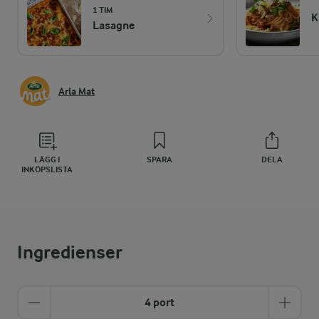
1 TIM
K
Lasagne
Arla Mat
LÄGG I
SPARA
DELA
INKÖPSLISTA
Ingredienser
4 port