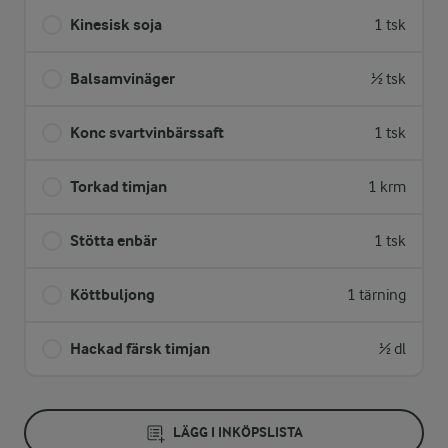
Kinesisk soja
1 tsk
Balsamvinäger
½ tsk
Konc svartvinbärssaft
1 tsk
Torkad timjan
1 krm
Stötta enbär
1 tsk
Köttbuljong
1 tärning
Hackad färsk timjan
½ dl
LÄGG I INKÖPSLISTA