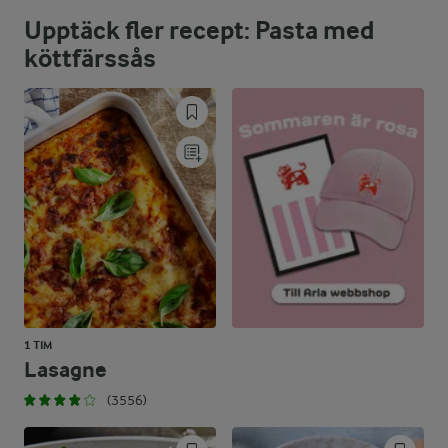
Upptäck fler recept: Pasta med
62,7 %
24,4 g
Fett:
köttfärssås
9,1 %
7,7 g
Kolhydrater:
1 TIM
Lasagne
(3556)