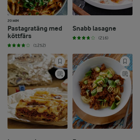
20 MIN
Pastagratäng med
Snabb lasagne
köttfärs
(216)
(1252)