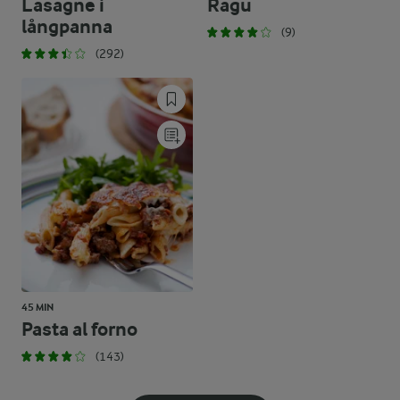
Lasagne i
Ragu
långpanna
(9)
(292)
45 MIN
Pasta al forno
(143)