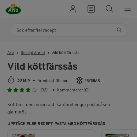
Sök på kategori eller ingrediens
Skriv in sökord för att få förslag
Arla
Recept & mat
Vild köttfärssås
Vild köttfärssås
30 MIN
Arbetstid: 30 min
•
FRYSBAR
(92)
Kommentarer (0)
•
Köttfärs med timjan och kantareller gör pastasåsen
glamorös.
UPPTÄCK FLER RECEPT: PASTA MED KÖTTFÄRSSÅS