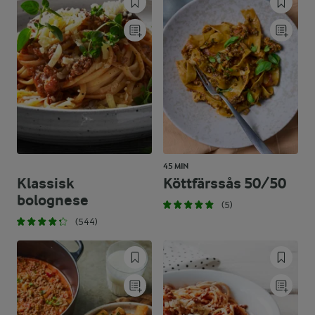
45 MIN
Klassisk
Köttfärssås 50/50
bolognese
(5)
(544)