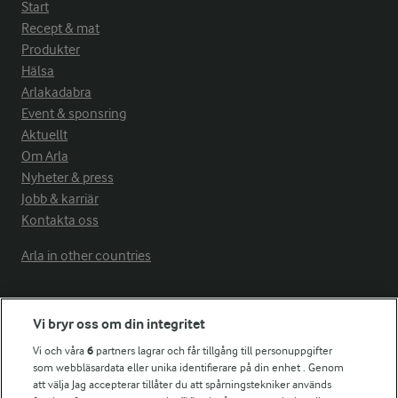
Start
Recept & mat
Produkter
Hälsa
Arlakadabra
Event & sponsring
Aktuellt
Om Arla
Nyheter & press
Jobb & karriär
Kontakta oss
Arla in other countries
Fler Arlasajter
Vi bryr oss om din integritet
Vi och våra
6
partners lagrar och får tillgång till personuppgifter
För ägare
som webbläsardata eller unika identifierare på din enhet . Genom
att välja Jag accepterar tillåter du att spårningstekniker används
Arlas kundportal