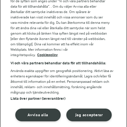
för de syften som anges under ”Vi och våra partners behandlar
Arla.com
data för att tillhandahålla”. . Om du väljer Avvisa alla eller
Falbygdens Ost
återkallar ditt samtycke inaktiveras de. Om spårare är
Arla webbshop
inaktiverade kan visst innehåll och vissa annonser som du ser
vara mindre relevanta för dig. Du kan återkomma till denna meny
Bildbank
för att ändra dina val eller återkalla ditt samtycke när som helst
genom att klicka på länken Visa syften längst ned på webbsidan
[eller den flytande ikonen längst ned till vänster på webbsidan,
om tillämpligt]. Dina val kommer att ha effekt inom vår
Följ oss
Webbplats. Mer information finns i vår
integritetspolicy.
Cookiepolicy
Vi och våra partners behandlar data för att tillhandahålla:
Använda exakta uppgifter om geografisk positionering. Aktivt läsa av
enhetens egenskaper för identifieringsändamål. Lagra och/eller få
åtkomst till information på en enhet. Personanpassad reklam och
innehåll, reklam- och innehållsmätning, forskning angående
målgrupp och tjänsteutveckling.
Lista över partner (leverantörer)
© 2026 Arla Foods
Ändra cookie-inställningar
Avvisa alla
Jag accepterar
Integritetspolicy