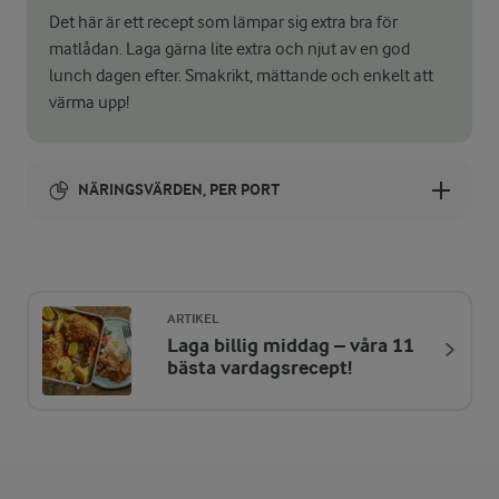
Det här är ett recept som lämpar sig extra bra för
matlådan. Laga gärna lite extra och njut av en god
lunch dagen efter. Smakrikt, mättande och enkelt att
värma upp!
NÄRINGSVÄRDEN, PER PORT
Energi:
344 kcal
ARTIKEL
Laga billig middag – våra 11
ENERGIDISTRIBUTION %
NÄRINGSVÄRDEN PER PORT
bästa vardagsrecept!
-
2,2 g
Fiber:
28,2 %
23,9 g
Protein: