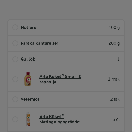
Nötfärs
400 g
Färska kantareller
200 g
Gul lök
1
Arla Köket® Smör- &
1 msk
rapsolja
Vetemjöl
2 tsk
Arla Köket®
3 dl
Matlagningsgrädde