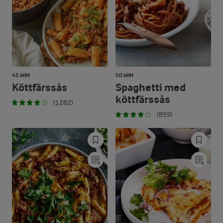
45 MIN
50 MIN
Köttfärssås
Spaghetti med
köttfärssås
(1282)
(859)