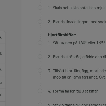
Skala och koka potatisen mjuk i
Blanda tinade lingon med socker
Hjortfärsbiffar:
k
Sätt ugnen på 180° eller 165° 
dl
Blanda ströbröd, grädde och dij
k
Tillsätt hjortfärs, ägg, mortla
ihop till en jämn färssmet. Öve
g
Forma färsen till 8 st biffar.
1
Stek biffarna gyllene i smör i 