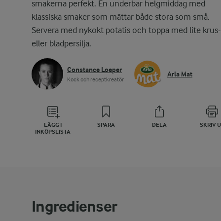
smakerna perfekt. En underbar helgmiddag med
klassiska smaker som mättar både stora som små.
Servera med nykokt potatis och toppa med lite krus-
eller bladpersilja.
Constance Loeper
Arla Mat
Kock och receptkreatör
LÄGG I
SPARA
DELA
SKRIV 
INKÖPSLISTA
Ingredienser