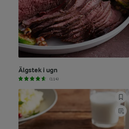
Älgstek i ugn
(114)