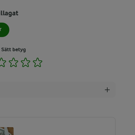
llagat
T
Sätt betyg
2
3
4
5