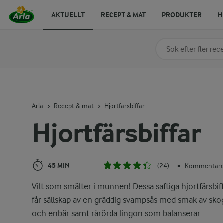
AKTUELLT
RECEPT & MAT
PRODUKTER
H
Sök på kategori elle
Skriv in sökord för at
Arla
Recept & mat
Hjortfärsbiffar
Hjortfärsbiffar
45 MIN
(24)
Kommentarer
•
Vilt som smälter i munnen! Dessa saftiga hjortfärsbif
får sällskap av en gräddig svampsås med smak av sko
och enbär samt rårörda lingon som balanserar