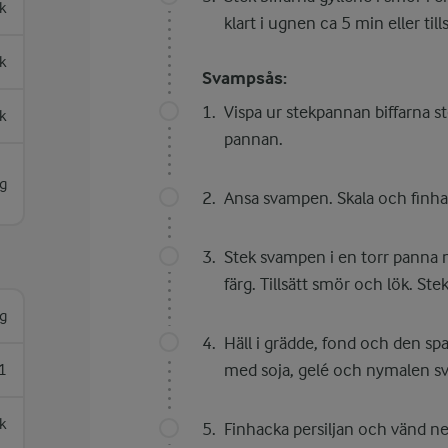
sk
klart i ugnen ca 5 min eller ti
sk
Svampsås:
Vispa ur stekpannan biffarna s
sk
pannan.
g
Ansa svampen. Skala och finha
Stek svampen i en torr panna me
färg. Tillsätt smör och lök. Ste
g
Häll i grädde, fond och den spa
med soja, gelé och nymalen sv
1
sk
Finhacka persiljan och vänd ner