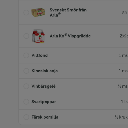
Svenskt Smör från
25 
Arla®
Arla Ko® Vispgrädde
2½ d
Viltfond
1 ms
Kinesisk soja
1 ms
Vinbärsgelé
½ ms
Svartpeppar
1 t
Färsk persilja
½ kruk