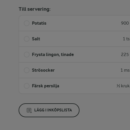
Till servering:
Potatis
900 
Salt
1 t
Frysta lingon, tinade
225 
Strösocker
1 ms
Färsk persilja
½ kruk
LÄGG I INKÖPSLISTA