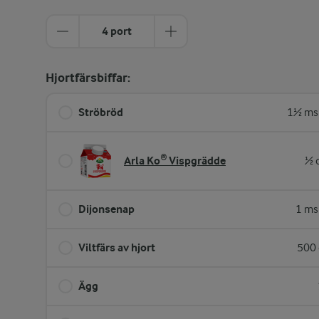
4 port
Hjortfärsbiffar:
Ströbröd
1½ ms
Arla Ko® Vispgrädde
½ 
Dijonsenap
1 ms
Viltfärs av hjort
500 
Ägg