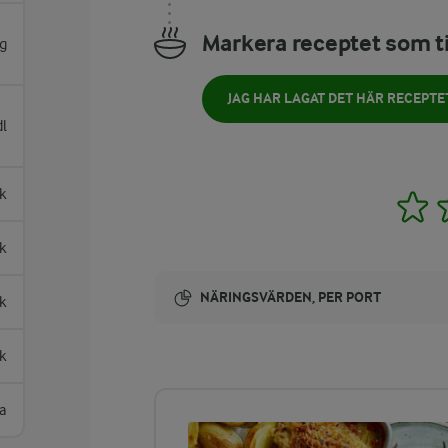
Markera receptet som ti
g
JAG HAR LAGAT DET HÄR RECEPTE
l
k
1
k
NÄRINGSVÄRDEN, PER PORT
k
Energi:
sk
855 kcal
a