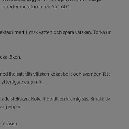
lls innertemperaturen når 55°-60°.
tektes i med 1 msk vatten och spara vätskan. Torka ur
cka löken.
d lite salt tills vätskan kokat bort och svampen fått
k ytterligare ca 5 min.
rade stekskyn. Koka ihop till en krämig sås. Smaka av
artpeppar.
 i såsen.