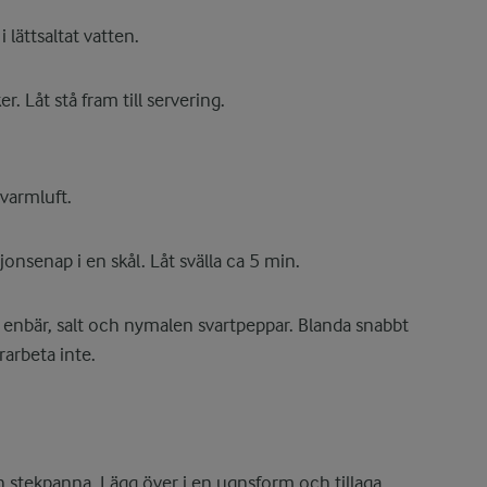
 lättsaltat vatten.
. Låt stå fram till servering.
varmluft.
onsenap i en skål. Låt svälla ca 5 min.
de enbär, salt och nymalen svartpeppar. Blanda snabbt
rarbeta inte.
en stekpanna. Lägg över i en ugnsform och tillaga