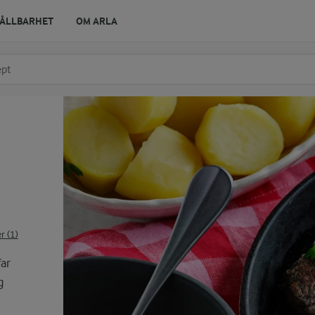
ÅLLBARHET
OM ARLA
r ingrediens
t få förslag
 (1)
far
g