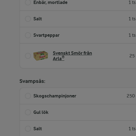
Enbär, mortlade
1 t
Salt
1 t
Svartpeppar
1 t
Svenskt Smör från
25 
Arla®
Svampsås:
Skogschampinjoner
250 
Gul lök
Salt
1 t